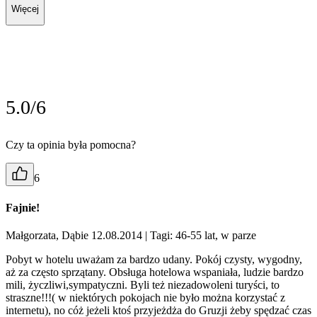
Więcej
5.0/6
Czy ta opinia była pomocna?
6
Fajnie!
Małgorzata, Dąbie 12.08.2014
| Tagi: 46-55 lat, w parze
Pobyt w hotelu uważam za bardzo udany. Pokój czysty, wygodny,
aż za często sprzątany. Obsługa hotelowa wspaniała, ludzie bardzo
mili, życzliwi,sympatyczni. Byli też niezadowoleni turyści, to
straszne!!!( w niektórych pokojach nie było można korzystać z
internetu), no cóż jeżeli ktoś przyjeżdża do Gruzji żeby spędzać czas