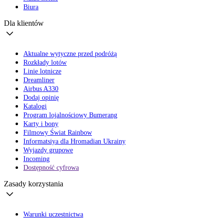
Biura
Dla klientów
Aktualne wytyczne przed podróżą
Rozkłady lotów
Linie lotnicze
Dreamliner
Airbus A330
Dodaj opinię
Katalogi
Program lojalnościowy Bumerang
Karty i bony
Filmowy Świat Rainbow
Informatsiya dla Hromadian Ukrainy
Wyjazdy grupowe
Incoming
Dostępność cyfrowa
Zasady korzystania
Warunki uczestnictwa