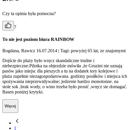
Czy ta opinia była pomocna?
7
To nie jest poziom biura RAINBOW
Bogdana, Rawicz 16.07.2014
| Tagi: powyżej 65 lat, ze znajomymi
Dojście do plaży było wręcz skandaliczne trudne i
niebezpieczne.Pilotka na objezdzie mówiła ,że Gruzini nie uznają
pasów jako miejsc dla pieszych a tu na dodatek tory kolejowe i
plaża zupełnie niezagospodarowana. godziny posiłków i miejsca ich
spożywania nieprzewidywalne; jedzenie bardzo monotonne. na
stole sok ,brak wody, o wino trzeba było prosić ,wręcz sie domagać.
Basen poniżej krytyki.
Więcej
1