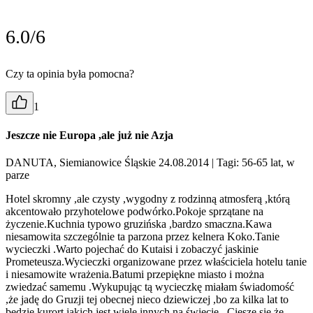
6.0/6
Czy ta opinia była pomocna?
1
Jeszcze nie Europa ,ale już nie Azja
DANUTA, Siemianowice Śląskie 24.08.2014
| Tagi: 56-65 lat, w
parze
Hotel skromny ,ale czysty ,wygodny z rodzinną atmosferą ,którą
akcentowało przyhotelowe podwórko.Pokoje sprzątane na
życzenie.Kuchnia typowo gruzińska ,bardzo smaczna.Kawa
niesamowita szczególnie ta parzona przez kelnera Koko.Tanie
wycieczki .Warto pojechać do Kutaisi i zobaczyć jaskinie
Prometeusza.Wycieczki organizowane przez właściciela hotelu tanie
i niesamowite wrażenia.Batumi przepiękne miasto i można
zwiedzać samemu .Wykupując tą wycieczkę miałam świadomość
,że jadę do Gruzji tej obecnej nieco dziewiczej ,bo za kilka lat to
będzie kurort jakich jest wiele innych na świecie . Cieszę się że