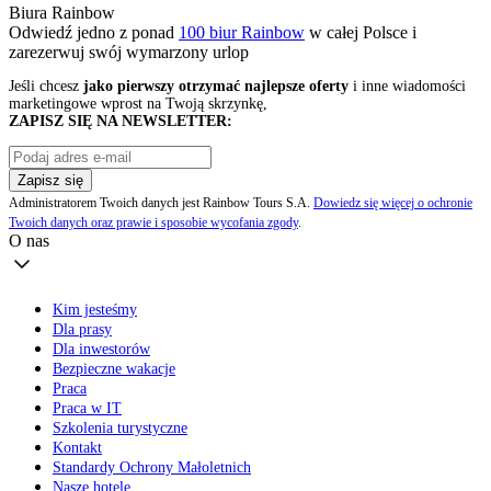
Biura Rainbow
Odwiedź jedno z ponad
100 biur Rainbow
w całej Polsce i
zarezerwuj swój
wymarzony urlop
Jeśli chcesz
jako pierwszy otrzymać najlepsze oferty
i inne wiadomości
marketingowe wprost na Twoją skrzynkę,
ZAPISZ SIĘ NA NEWSLETTER:
Zapisz się
Administratorem Twoich danych jest Rainbow Tours S.A.
Dowiedz się więcej o ochronie
Twoich danych oraz prawie i sposobie wycofania zgody
.
O nas
Kim jesteśmy
Dla prasy
Dla inwestorów
Bezpieczne wakacje
Praca
Praca w IT
Szkolenia turystyczne
Kontakt
Standardy Ochrony Małoletnich
Nasze hotele