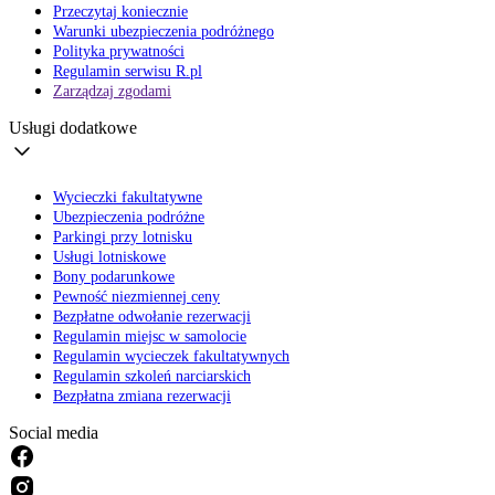
Przeczytaj koniecznie
Warunki ubezpieczenia podróżnego
Polityka prywatności
Regulamin serwisu R.pl
Zarządzaj zgodami
Usługi dodatkowe
Wycieczki fakultatywne
Ubezpieczenia podróżne
Parkingi przy lotnisku
Usługi lotniskowe
Bony podarunkowe
Pewność niezmiennej ceny
Bezpłatne odwołanie rezerwacji
Regulamin miejsc w samolocie
Regulamin wycieczek fakultatywnych
Regulamin szkoleń narciarskich
Bezpłatna zmiana rezerwacji
Social media