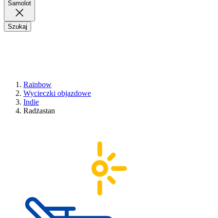
Samolot
Szukaj
Rainbow
Wycieczki objazdowe
Indie
Radżastan