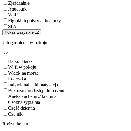
Zjeżdżalnie
Aquapark
Wi-Fi
Figloklub polscy animatorzy
SPA
Pokaż wszystkie 12
Udogodnienia w pokoju
Balkon/ taras
Wi-fi w pokoju
Widok na morze
Lodówka
Indywidualna klimatyzacja
Bezpośredni dostęp do basenu
Aneks kuchenny/ kuchnia
Osobna sypialnia
Część dzienna
Czajnik
Rodzaj hotelu