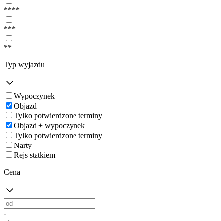
****
***
**
Typ wyjazdu
Wypoczynek
Objazd
Tylko potwierdzone terminy
Objazd + wypoczynek
Tylko potwierdzone terminy
Narty
Rejs statkiem
Cena
-