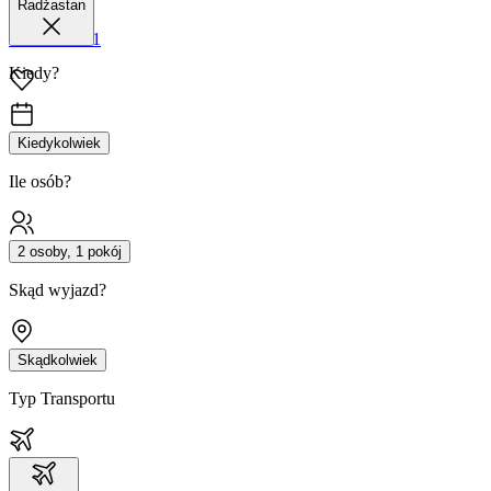
Radżastan
42 680 38 51
Kiedy?
Kiedykolwiek
Ile osób?
2 osoby, 1 pokój
Skąd wyjazd?
Skądkolwiek
Typ Transportu