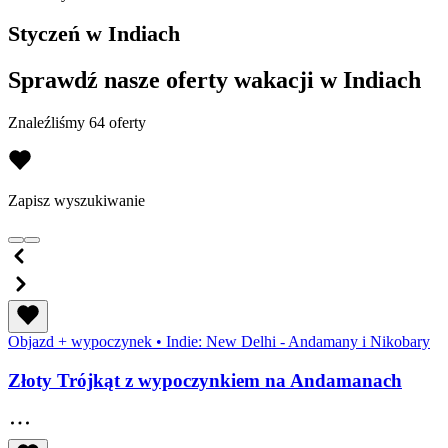
Styczeń w Indiach
Sprawdź nasze oferty wakacji w Indiach
Znaleźliśmy 64 oferty
Zapisz wyszukiwanie
Objazd + wypoczynek
•
Indie: New Delhi - Andamany i Nikobary
Złoty Trójkąt z wypoczynkiem na Andamanach