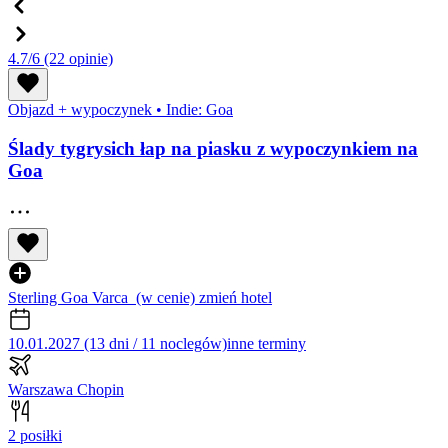
4.7/6
(22 opinie)
Objazd + wypoczynek
•
Indie: Goa
Ślady tygrysich łap na piasku z wypoczynkiem na
Goa
Sterling Goa Varca
(w cenie)
zmień hotel
10.01.2027 (13 dni / 11 noclegów)
inne terminy
Warszawa Chopin
2 posiłki