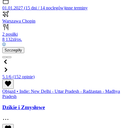
01.01.2027 (15 dni / 14 noclegów)
inne terminy
Warszawa Chopin
2 posiłki
8 132
zł/os.
Szczegóły
5.1/6
(152 opinie)
Objazd
•
Indie: New Delhi - Uttar Pradesh - Radżastan - Madhya
Pradesh
Dzikie i Zmysłowe