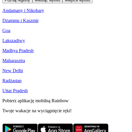
Poznaj regiony
Miesiąc wylotu
Miejsce wylotu
Andamany i Nikobary
Dżammu i Kaszmir
Goa
Lakszadiwy
Madhya Pradesh
Maharasztra
New Delhi
Radżastan
Uttar Pradesh
Pobierz aplikację mobilną Rainbow
Twoje wakacje na wyciągnięcie ręki!