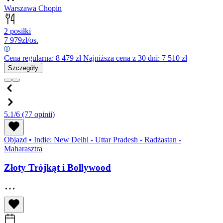
Warszawa Chopin
2 posiłki
7 979
zł/os.
Cena regularna:
8 479
zł
Najniższa cena z 30 dni: 7 510 zł
Szczegóły
5.1/6
(77 opinii)
Objazd
•
Indie: New Delhi - Uttar Pradesh - Radżastan -
Maharasztra
Złoty Trójkąt i Bollywood