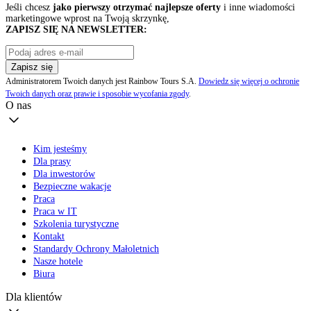
Jeśli chcesz
jako pierwszy otrzymać najlepsze oferty
i inne wiadomości
marketingowe wprost na Twoją skrzynkę,
ZAPISZ SIĘ NA NEWSLETTER:
Zapisz się
Administratorem Twoich danych jest Rainbow Tours S.A.
Dowiedz się więcej o ochronie
Twoich danych oraz prawie i sposobie wycofania zgody
.
O nas
Kim jesteśmy
Dla prasy
Dla inwestorów
Bezpieczne wakacje
Praca
Praca w IT
Szkolenia turystyczne
Kontakt
Standardy Ochrony Małoletnich
Nasze hotele
Biura
Dla klientów