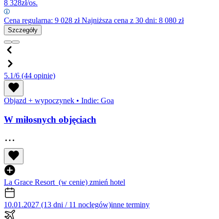
8 328
zł/os.
Cena regularna:
9 028
zł
Najniższa cena z 30 dni: 8 080 zł
Szczegóły
5.1/6
(44 opinie)
Objazd + wypoczynek
•
Indie: Goa
W miłosnych objęciach
La Grace Resort
(w cenie)
zmień hotel
10.01.2027 (13 dni / 11 noclegów)
inne terminy