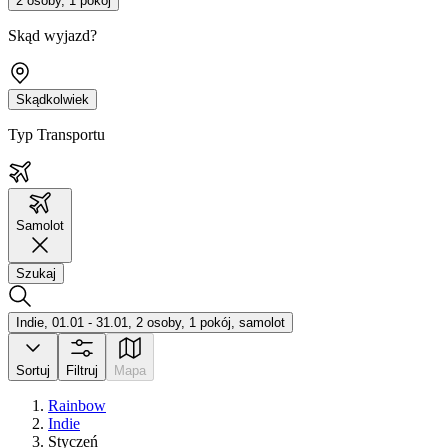
2 osoby, 1 pokój
Skąd wyjazd?
Skądkolwiek
Typ Transportu
Samolot
Szukaj
Indie, 01.01 - 31.01, 2 osoby, 1 pokój, samolot
Sortuj
Filtruj
Mapa
Rainbow
Indie
Styczeń