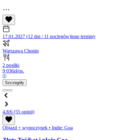
17.01.2027 (12 dni / 11 noclegów)
inne terminy
Warszawa Chopin
2 posiłki
9 036
zł/os.
Szczegóły
4.8/6
(55 opinii)
Objazd + wypoczynek
•
Indie: Goa
Złoty Trójkąt i plaże Goa