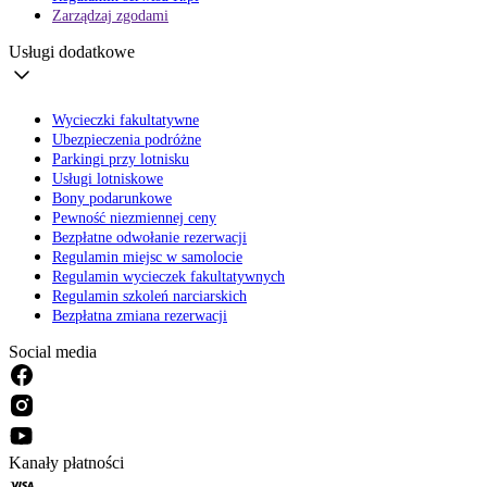
Zarządzaj zgodami
Usługi dodatkowe
Wycieczki fakultatywne
Ubezpieczenia podróżne
Parkingi przy lotnisku
Usługi lotniskowe
Bony podarunkowe
Pewność niezmiennej ceny
Bezpłatne odwołanie rezerwacji
Regulamin miejsc w samolocie
Regulamin wycieczek fakultatywnych
Regulamin szkoleń narciarskich
Bezpłatna zmiana rezerwacji
Social media
Kanały płatności