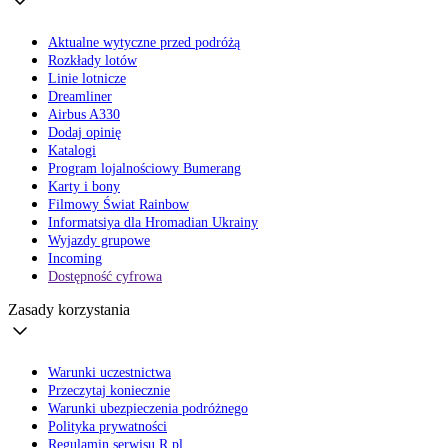
Aktualne wytyczne przed podróżą
Rozkłady lotów
Linie lotnicze
Dreamliner
Airbus A330
Dodaj opinię
Katalogi
Program lojalnościowy Bumerang
Karty i bony
Filmowy Świat Rainbow
Informatsiya dla Hromadian Ukrainy
Wyjazdy grupowe
Incoming
Dostępność cyfrowa
Zasady korzystania
Warunki uczestnictwa
Przeczytaj koniecznie
Warunki ubezpieczenia podróżnego
Polityka prywatności
Regulamin serwisu R.pl