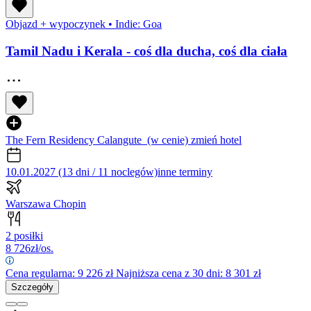
Objazd + wypoczynek
•
Indie: Goa
Tamil Nadu i Kerala - coś dla ducha, coś dla ciała
The Fern Residency Calangute
(w cenie)
zmień hotel
10.01.2027 (13 dni / 11 noclegów)
inne terminy
Warszawa Chopin
2 posiłki
8 726
zł/os.
Cena regularna:
9 226
zł
Najniższa cena z 30 dni: 8 301 zł
Szczegóły