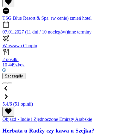
TSG Blue Resort & Spa
(w cenie)
zmień hotel
07.01.2027 (11 dni / 10 noclegów)
inne terminy
Warszawa Chopin
2 posiłki
10 449
zł/os.
Szczegóły
5.4/6
(51 opinii)
Objazd
•
Indie i Zjednoczone Emiraty Arabskie
Herbata u Radży czy kawa u Szejka?