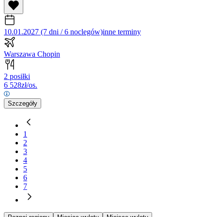
10.01.2027 (7 dni / 6 noclegów)
inne terminy
Warszawa Chopin
2 posiłki
6 528
zł/os.
Szczegóły
1
2
3
4
5
6
7