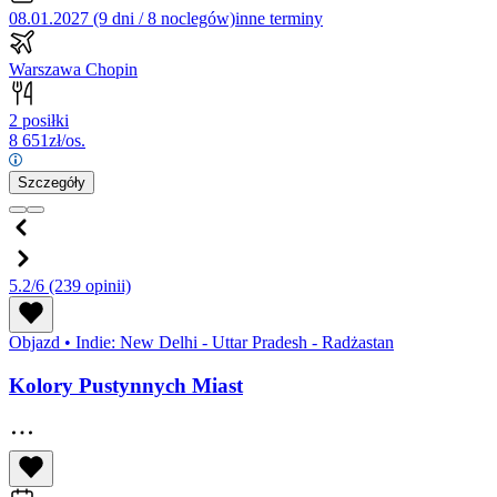
08.01.2027 (9 dni / 8 noclegów)
inne terminy
Warszawa Chopin
2 posiłki
8 651
zł/os.
Szczegóły
5.2/6
(239 opinii)
Objazd
•
Indie: New Delhi - Uttar Pradesh - Radżastan
Kolory Pustynnych Miast