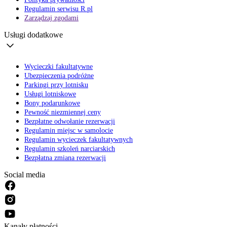
Regulamin serwisu R.pl
Zarządzaj zgodami
Usługi dodatkowe
Wycieczki fakultatywne
Ubezpieczenia podróżne
Parkingi przy lotnisku
Usługi lotniskowe
Bony podarunkowe
Pewność niezmiennej ceny
Bezpłatne odwołanie rezerwacji
Regulamin miejsc w samolocie
Regulamin wycieczek fakultatywnych
Regulamin szkoleń narciarskich
Bezpłatna zmiana rezerwacji
Social media
Kanały płatności