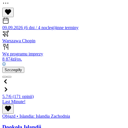
09.09.2026 (6 dni / 4 noclegi)
inne terminy
Warszawa Chopin
Wg programu imprezy
8 874
zł/os.
Szczegóły
5.7/6
(171 opinii)
Last Minute!
Objazd
•
Islandia: Islandia Zachodnia
Dookoła Islandii