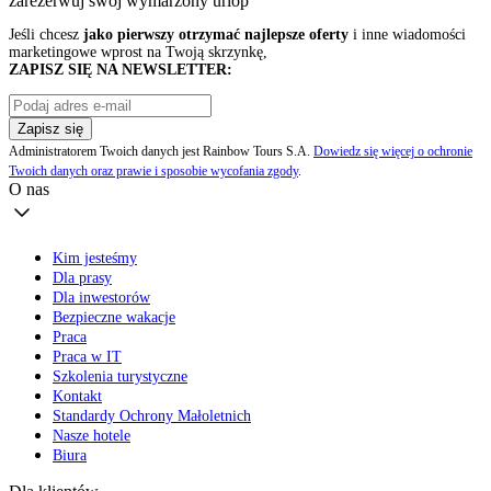
zarezerwuj swój
wymarzony urlop
Jeśli chcesz
jako pierwszy otrzymać najlepsze oferty
i inne wiadomości
marketingowe wprost na Twoją skrzynkę,
ZAPISZ SIĘ NA NEWSLETTER:
Zapisz się
Administratorem Twoich danych jest Rainbow Tours S.A.
Dowiedz się więcej o ochronie
Twoich danych oraz prawie i sposobie wycofania zgody
.
O nas
Kim jesteśmy
Dla prasy
Dla inwestorów
Bezpieczne wakacje
Praca
Praca w IT
Szkolenia turystyczne
Kontakt
Standardy Ochrony Małoletnich
Nasze hotele
Biura