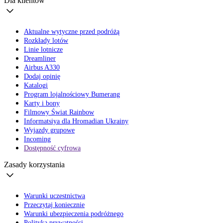
Dla klientów
Aktualne wytyczne przed podróżą
Rozkłady lotów
Linie lotnicze
Dreamliner
Airbus A330
Dodaj opinię
Katalogi
Program lojalnościowy Bumerang
Karty i bony
Filmowy Świat Rainbow
Informatsiya dla Hromadian Ukrainy
Wyjazdy grupowe
Incoming
Dostępność cyfrowa
Zasady korzystania
Warunki uczestnictwa
Przeczytaj koniecznie
Warunki ubezpieczenia podróżnego
Polityka prywatności