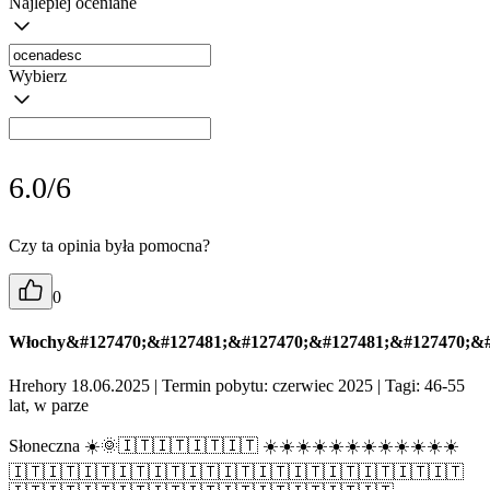
Najlepiej oceniane
Wybierz
6.0/6
Czy ta opinia była pomocna?
0
Włochy&#127470;&#127481;&#127470;&#127481;&#127470;&#
Hrehory 18.06.2025
| Termin pobytu: czerwiec 2025
| Tagi: 46-55
lat, w parze
Słoneczna ☀️🌞🇮🇹🇮🇹🇮🇹🇮🇹 ☀️☀️☀️☀️☀️☀️☀️☀️☀️☀️☀️☀️
🇮🇹🇮🇹🇮🇹🇮🇹🇮🇹🇮🇹🇮🇹🇮🇹🇮🇹🇮🇹🇮🇹🇮🇹🇮🇹