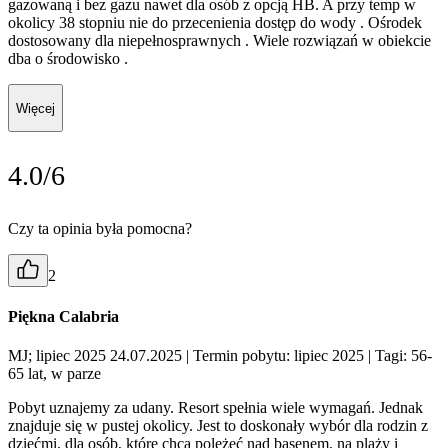
gazowaną i bez gazu nawet dla osób z opcją HB. A przy temp w
okolicy 38 stopniu nie do przecenienia dostęp do wody . Ośrodek
dostosowany dla niepełnosprawnych . Wiele rozwiązań w obiekcie
dba o środowisko .
Więcej
4.0/6
Czy ta opinia była pomocna?
2
Piękna Calabria
MJ; lipiec 2025 24.07.2025
| Termin pobytu: lipiec 2025
| Tagi: 56-
65 lat, w parze
Pobyt uznajemy za udany. Resort spełnia wiele wymagań. Jednak
znajduje się w pustej okolicy. Jest to doskonały wybór dla rodzin z
dziećmi, dla osób, które chcą poleżeć nad basenem, na plaży i