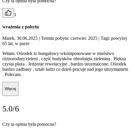
Czy ta opinia była pomocna?
1
wrażenia z pobytu
Marek, 30.06.2025
| Termin pobytu: czerwiec 2025
| Tagi: powyżej
65 lat, w parze
Witam. Ośrodek to bungalowy wkomponowane w mnóstwo
różnorodnej zieleni , część budynków obrośnięta zieleniną . Piękna
czysta plaża . Jedzenie rewelacyjne , bardzo urozmaicone. Ośrodek
bardzo zadbany , sztab ludzi co dzień pracuje nad jego utrzymaniem
. Polecam.
Więcej
5.0/6
Czy ta opinia była pomocna?