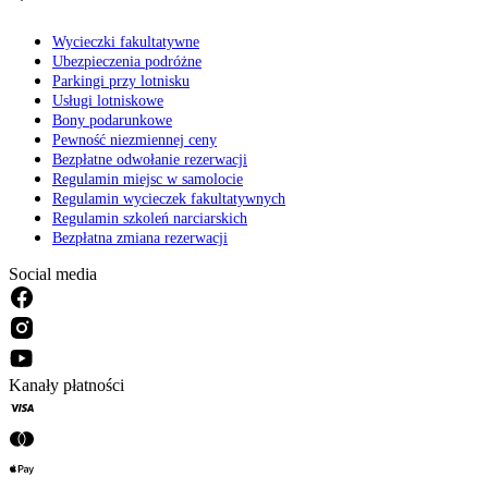
Wycieczki fakultatywne
Ubezpieczenia podróżne
Parkingi przy lotnisku
Usługi lotniskowe
Bony podarunkowe
Pewność niezmiennej ceny
Bezpłatne odwołanie rezerwacji
Regulamin miejsc w samolocie
Regulamin wycieczek fakultatywnych
Regulamin szkoleń narciarskich
Bezpłatna zmiana rezerwacji
Social media
Kanały płatności