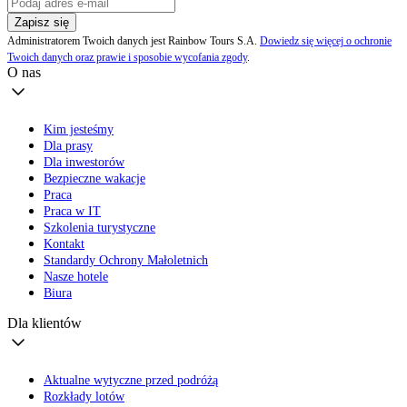
Zapisz się
Administratorem Twoich danych jest Rainbow Tours S.A.
Dowiedz się więcej o ochronie
Twoich danych oraz prawie i sposobie wycofania zgody
.
O nas
Kim jesteśmy
Dla prasy
Dla inwestorów
Bezpieczne wakacje
Praca
Praca w IT
Szkolenia turystyczne
Kontakt
Standardy Ochrony Małoletnich
Nasze hotele
Biura
Dla klientów
Aktualne wytyczne przed podróżą
Rozkłady lotów