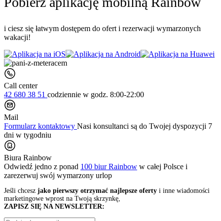
Pobierz aplikację mobilną Rainbow
i ciesz się łatwym dostępem do ofert i rezerwacji wymarzonych
wakacji!
Call center
42 680 38 51
codziennie
w godz. 8:00-22:00
Mail
Formularz kontaktowy
Nasi konsultanci są do Twojej dyspozycji 7
dni w tygodniu
Biura Rainbow
Odwiedź jedno z ponad
100 biur Rainbow
w całej Polsce i
zarezerwuj swój
wymarzony urlop
Jeśli chcesz
jako pierwszy otrzymać najlepsze oferty
i inne wiadomości
marketingowe wprost na Twoją skrzynkę,
ZAPISZ SIĘ NA NEWSLETTER: