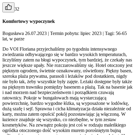
32
Komfortowy wypoczynek
Bogusława 26.07.2023
| Termin pobytu: lipiec 2023
| Tagi: 56-65
lat, w parze
Do VOI Floriana przyjechaliśmy po tygodniu intensywnego
zwiedzania odbywającego się w bardzo wysokich temperaturach,
liczyliśmy zatem na błogi wypoczynek, tym bardziej, że czekały nas
jeszcze większe upały. Nie rozczarowaliśmy się. Hotel otoczony jest
pięknym ogrodem, świetnie oznakowany, oświetlony. Piękny basen,
szeroka plaża prywatna, parasoli i leżaków pod dostatkiem, nigdy
nie było tak, żeby wszystkie były zajęte. Leżaki dostępne były także
na pięknym trawniku pomiędzy basenem a plażą. Tak na basenie jak
i nad morzem nad bezpieczeństwem i porządkiem czuwają
ratownicy. Pokoje w bungalowach mają wystarczającą
powierzchnię, bardzo wygodne łóżka, są wyposażone w lodówkę,
dużą szafę i sejf. Sprawna i cicha klimatyzacja działa niezależnie od
karty, można zatem opuścić pokój pozostawiając ją włączoną. W
łazience znajduje się wszystko, co niezbędne, w tym zestaw
kosmetyków. Na zewnątrz pokoju jest coś w rodzaju maleńkiego
ogródka otoczonego dość wysokim murem porośniętym bujną