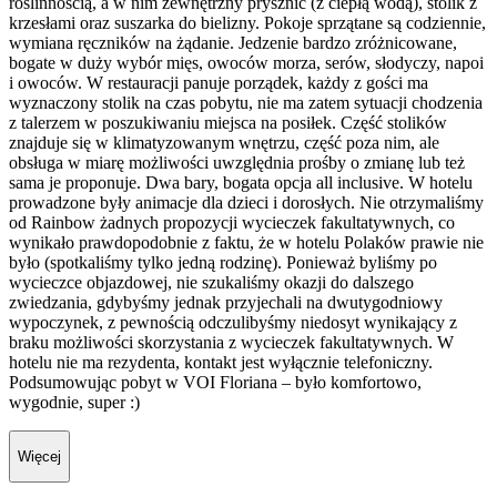
roślinnością, a w nim zewnętrzny prysznic (z ciepłą wodą), stolik z
krzesłami oraz suszarka do bielizny. Pokoje sprzątane są codziennie,
wymiana ręczników na żądanie. Jedzenie bardzo zróżnicowane,
bogate w duży wybór mięs, owoców morza, serów, słodyczy, napoi
i owoców. W restauracji panuje porządek, każdy z gości ma
wyznaczony stolik na czas pobytu, nie ma zatem sytuacji chodzenia
z talerzem w poszukiwaniu miejsca na posiłek. Część stolików
znajduje się w klimatyzowanym wnętrzu, część poza nim, ale
obsługa w miarę możliwości uwzględnia prośby o zmianę lub też
sama je proponuje. Dwa bary, bogata opcja all inclusive. W hotelu
prowadzone były animacje dla dzieci i dorosłych. Nie otrzymaliśmy
od Rainbow żadnych propozycji wycieczek fakultatywnych, co
wynikało prawdopodobnie z faktu, że w hotelu Polaków prawie nie
było (spotkaliśmy tylko jedną rodzinę). Ponieważ byliśmy po
wycieczce objazdowej, nie szukaliśmy okazji do dalszego
zwiedzania, gdybyśmy jednak przyjechali na dwutygodniowy
wypoczynek, z pewnością odczulibyśmy niedosyt wynikający z
braku możliwości skorzystania z wycieczek fakultatywnych. W
hotelu nie ma rezydenta, kontakt jest wyłącznie telefoniczny.
Podsumowując pobyt w VOI Floriana – było komfortowo,
wygodnie, super :)
Więcej