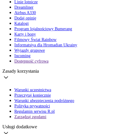
Linie lotnicze
Dreamliner
Airbus A330
Dodaj opinię
Katalogi
Program lojalnościowy Bumerang
Karty i bony
Filmowy Świat Rainbow
Informatsiya dla Hromadian Ukrainy
Wyjazdy grupowe
Incoming
Dostępność cyfrowa
Zasady korzystania
Warunki uczestnictwa
Przeczytaj koniecznie
Warunki ubezpieczenia podróżnego
Polityka prywatności
Regulamin serwisu R.pl
Zarządzaj zgodami
Usługi dodatkowe