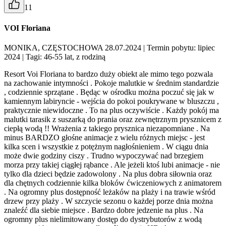
11
VOI Floriana
MONIKA, CZĘSTOCHOWA 28.07.2024
| Termin pobytu: lipiec
2024
| Tagi: 46-55 lat, z rodziną
Resort Voi Floriana to bardzo duży obiekt ale mimo tego pozwala
na zachowanie intymności . Pokoje malutkie w średnim standardzie
, codziennie sprzątane . Będąc w ośrodku można poczuć się jak w
kamiennym labiryncie - wejścia do pokoi poukrywane w bluszczu ,
praktycznie niewidoczne . To na plus oczywiście . Każdy pokój ma
malutki tarasik z suszarką do prania oraz zewnętrznym prysznicem z
ciepłą wodą !! Wrażenia z takiego prysznica niezapomniane . Na
minus BARDZO głośne animacje z wielu różnych miejsc - jest
kilka scen i wszystkie z potężnym nagłośnieniem . W ciągu dnia
może dwie godziny ciszy . Trudno wypoczywać nad brzegiem
morza przy takiej ciągłej rąbance . Ale jeżeli ktoś lubi animacje - nie
tylko dla dzieci będzie zadowolony . Na plus dobra siłownia oraz
dla chętnych codziennie kilka bloków ćwiczeniowych z animatorem
. Na ogromny plus dostępność leżaków na plaży i na trawie wśród
drzew przy plaży . W szczycie sezonu o każdej porze dnia można
znaleźć dla siebie miejsce . Bardzo dobre jedzenie na plus . Na
ogromny plus nielimitowany dostęp do dystrybutorów z wodą