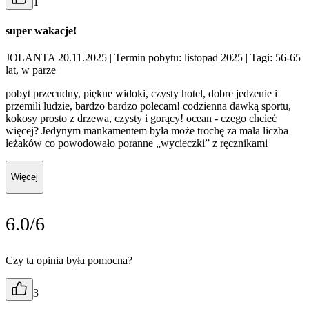
1
super wakacje!
JOLANTA 20.11.2025
| Termin pobytu: listopad 2025
| Tagi: 56-65
lat, w parze
pobyt przecudny, piękne widoki, czysty hotel, dobre jedzenie i
przemili ludzie, bardzo bardzo polecam! codzienna dawką sportu,
kokosy prosto z drzewa, czysty i gorący! ocean - czego chcieć
więcej? Jedynym mankamentem była może trochę za mała liczba
leżaków co powodowało poranne „wycieczki” z ręcznikami
Więcej
6.0/6
Czy ta opinia była pomocna?
3