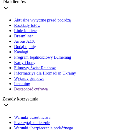
Dla klientów
Aktualne wytyczne przed podróżą
Rozkłady lotów
Linie lotnicze
Dreamliner
Airbus A330
Dodaj opinię
Katalogi
Program lojalnościowy Bumerang
Karty i bony
Filmowy Świat Rainbow
Informatsiya dla Hromadian Ukrainy
Wyjazdy grupowe
Incoming
Dostępność cyfrowa
Zasady korzystania
Warunki uczestnictwa
Przeczytaj koniecznie
Warunki ubezpieczenia podróżnego