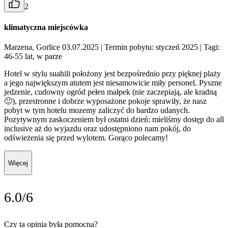
2
klimatyczna miejscówka
Marzena, Gorlice 03.07.2025
| Termin pobytu: styczeń 2025
| Tagi:
46-55 lat, w parze
Hotel w stylu suahili położony jest bezpośrednio przy pięknej plaży
a jego największym atutem jest niesamowicie miły personel. Pyszne
jedzenie, cudowny ogród pełen małpek (nie zaczepiają, ale kradną
🙂), przestronne i dobrze wyposażone pokoje sprawiły, że nasz
pobyt w tym hotelu mozemy zaliczyć do bardzo udanych.
Pozytywnym zaskoczeniem był ostatni dzień: mieliśmy dostęp do all
inclusive aż do wyjazdu oraz udostępniono nam pokój, do
odświeżenia się przed wylotem. Gorąco polecamy!
Więcej
6.0/6
Czy ta opinia była pomocna?