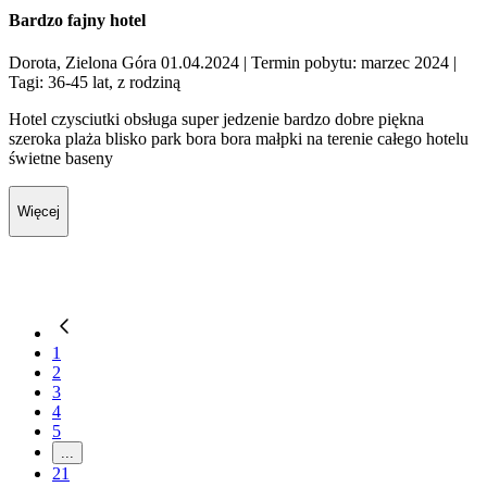
Bardzo fajny hotel
Dorota, Zielona Góra 01.04.2024
| Termin pobytu: marzec 2024
|
Tagi: 36-45 lat, z rodziną
Hotel czysciutki obsługa super jedzenie bardzo dobre piękna
szeroka plaża blisko park bora bora małpki na terenie całego hotelu
świetne baseny
Więcej
1
2
3
4
5
...
21