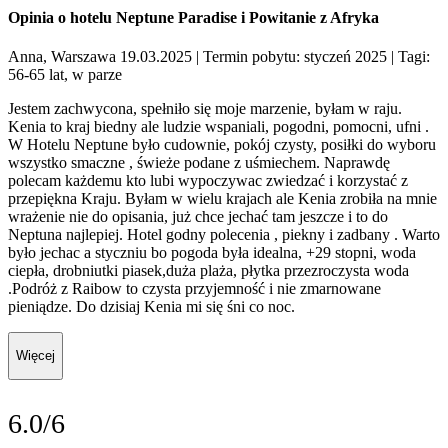
Opinia o hotelu Neptune Paradise i Powitanie z Afryka
Anna, Warszawa 19.03.2025
| Termin pobytu: styczeń 2025
| Tagi:
56-65 lat, w parze
Jestem zachwycona, spełniło się moje marzenie, byłam w raju.
Kenia to kraj biedny ale ludzie wspaniali, pogodni, pomocni, ufni .
W Hotelu Neptune było cudownie, pokój czysty, posiłki do wyboru
wszystko smaczne , świeże podane z uśmiechem. Naprawdę
polecam każdemu kto lubi wypoczywac zwiedzać i korzystać z
przepiękna Kraju. Byłam w wielu krajach ale Kenia zrobiła na mnie
wrażenie nie do opisania, już chce jechać tam jeszcze i to do
Neptuna najlepiej. Hotel godny polecenia , piekny i zadbany . Warto
było jechac a styczniu bo pogoda była idealna, +29 stopni, woda
ciepła, drobniutki piasek,duża plaża, płytka przezroczysta woda
.Podróż z Raibow to czysta przyjemność i nie zmarnowane
pieniądze. Do dzisiaj Kenia mi się śni co noc.
Więcej
6.0/6