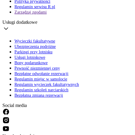
Polityka prywatności
Regulamin serwisu R.pl
Zarządzaj zgodami
Usługi dodatkowe
Wycieczki fakultatywne
Ubezpieczenia podróżne
Parkingi przy lotnisku
Usługi lotniskowe
Bony podarunkowe
Pewność niezmiennej ceny
Bezpłatne odwołanie rezerwacji
Regulamin miejsc w samolocie
Regulamin wycieczek fakultatywnych
Regulamin szkoleń narciarskich
Bezpłatna zmiana rezerwacji
Social media