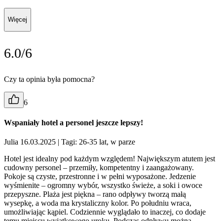
Więcej
6.0/6
Czy ta opinia była pomocna?
6
Wspaniały hotel a personel jeszcze lepszy!
Julia 16.03.2025
| Tagi: 26-35 lat, w parze
Hotel jest idealny pod każdym względem! Największym atutem jest
cudowny personel – przemiły, kompetentny i zaangażowany.
Pokoje są czyste, przestronne i w pełni wyposażone. Jedzenie
wyśmienite – ogromny wybór, wszystko świeże, a soki i owoce
przepyszne. Plaża jest piękna – rano odpływy tworzą małą
wysepkę, a woda ma krystaliczny kolor. Po południu wraca,
umożliwiając kąpiel. Codziennie wyglądało to inaczej, co dodaje
temu miejscu wyjątkowego uroku. Podczas odpływu można