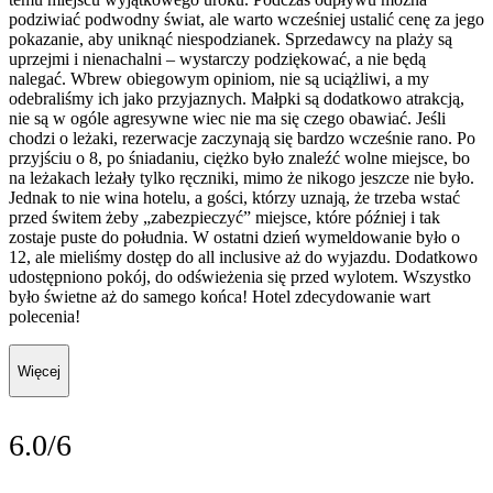
podziwiać podwodny świat, ale warto wcześniej ustalić cenę za jego
pokazanie, aby uniknąć niespodzianek. Sprzedawcy na plaży są
uprzejmi i nienachalni – wystarczy podziękować, a nie będą
nalegać. Wbrew obiegowym opiniom, nie są uciążliwi, a my
odebraliśmy ich jako przyjaznych. Małpki są dodatkowo atrakcją,
nie są w ogóle agresywne wiec nie ma się czego obawiać. Jeśli
chodzi o leżaki, rezerwacje zaczynają się bardzo wcześnie rano. Po
przyjściu o 8, po śniadaniu, ciężko było znaleźć wolne miejsce, bo
na leżakach leżały tylko ręczniki, mimo że nikogo jeszcze nie było.
Jednak to nie wina hotelu, a gości, którzy uznają, że trzeba wstać
przed świtem żeby „zabezpieczyć” miejsce, które później i tak
zostaje puste do południa. W ostatni dzień wymeldowanie było o
12, ale mieliśmy dostęp do all inclusive aż do wyjazdu. Dodatkowo
udostępniono pokój, do odświeżenia się przed wylotem. Wszystko
było świetne aż do samego końca! Hotel zdecydowanie wart
polecenia!
Więcej
6.0/6