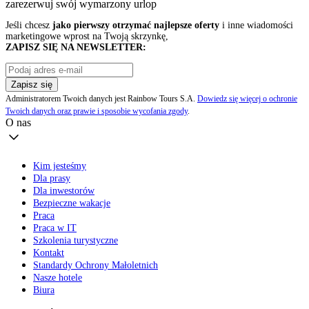
zarezerwuj swój
wymarzony urlop
Jeśli chcesz
jako pierwszy otrzymać najlepsze oferty
i inne wiadomości
marketingowe wprost na Twoją skrzynkę,
ZAPISZ SIĘ NA NEWSLETTER:
Zapisz się
Administratorem Twoich danych jest Rainbow Tours S.A.
Dowiedz się więcej o ochronie
Twoich danych oraz prawie i sposobie wycofania zgody
.
O nas
Kim jesteśmy
Dla prasy
Dla inwestorów
Bezpieczne wakacje
Praca
Praca w IT
Szkolenia turystyczne
Kontakt
Standardy Ochrony Małoletnich
Nasze hotele
Biura