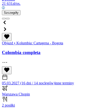
21 631
zł/os.
Szczegóły
Objazd
•
Kolumbia: Cartagena - Bogota
Colombia completa
05.03.2027 (16 dni / 14 noclegów)
inne terminy
Warszawa Chopin
2 posiłki