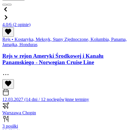
4.0/6
(2 opinie)
Rejs
•
Kostaryka, Meksyk, Stany Zjednoczone, Kolumbia, Panama,
Jamajka, Honduras
Rejs w rejon Ameryki Środkowej i Kanału
Panamskiego - Norwegian Cruise Line
12.03.2027 (14 dni / 12 noclegów)
inne terminy
Warszawa Chopin
3 posiłki