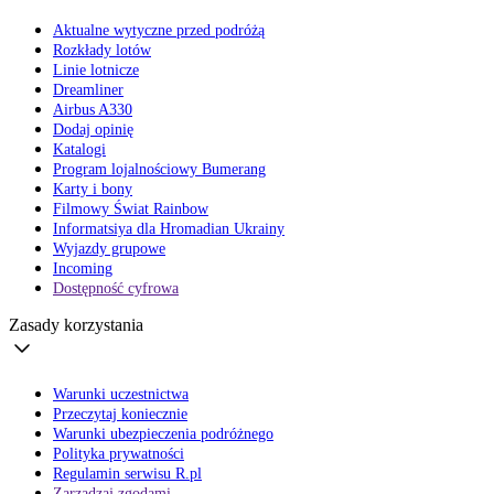
Aktualne wytyczne przed podróżą
Rozkłady lotów
Linie lotnicze
Dreamliner
Airbus A330
Dodaj opinię
Katalogi
Program lojalnościowy Bumerang
Karty i bony
Filmowy Świat Rainbow
Informatsiya dla Hromadian Ukrainy
Wyjazdy grupowe
Incoming
Dostępność cyfrowa
Zasady korzystania
Warunki uczestnictwa
Przeczytaj koniecznie
Warunki ubezpieczenia podróżnego
Polityka prywatności
Regulamin serwisu R.pl
Zarządzaj zgodami