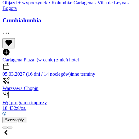
Objazd + wypoczynek
•
Kolumbia: Cartagena - Villa de Leyva -
Bogota
Cumbialumbia
Cartagena Plaza
(w cenie)
zmień hotel
05.03.2027 (16 dni / 14 noclegów)
inne terminy
Warszawa Chopin
Wg programu imprezy
18 432
zł/os.
Szczegóły