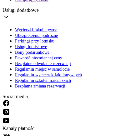
Usługi dodatkowe
Wycieczki fakultatywne
Ubezpieczenia podróżne
Parkingi przy lotnisku
Usługi lotniskowe
Bony podarunkowe
Pewność niezmiennej ceny
Bezpłatne odwołanie rezerwacji
Regulamin miejsc w samolocie
Regulamin wycieczek fakultatywnych
Regulamin szkoleń narciarskich
Bezpłatna zmiana rezerwacji
Social media
Kanały płatności