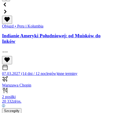
Objazd
•
Peru i Kolumbia
Indianie Ameryki Południowej: od Muisków do
Inków
07.03.2027 (14 dni / 12 noclegów)
inne terminy
Warszawa Chopin
2 posiłki
20 332
zł/os.
Szczegóły