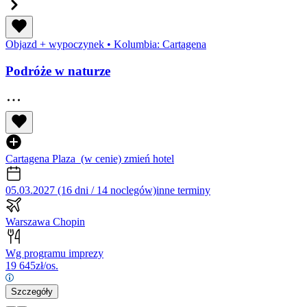
Objazd + wypoczynek
•
Kolumbia: Cartagena
Podróże w naturze
Cartagena Plaza
(w cenie)
zmień hotel
05.03.2027 (16 dni / 14 noclegów)
inne terminy
Warszawa Chopin
Wg programu imprezy
19 645
zł/os.
Szczegóły