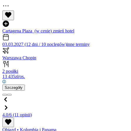
Cartagena Plaza
(w cenie)
zmień hotel
03.03.2027 (12 dni / 10 noclegów)
inne terminy
Warszawa Chopin
2 posiłki
13 435
zł/os.
Szczegóły
4.0/6
(11 opinii)
Objazd
•
Kolumbia i Panama