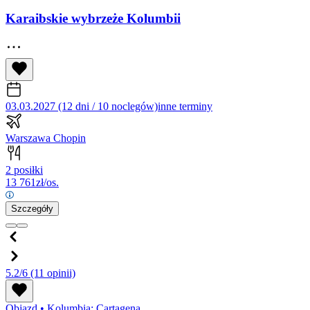
Karaibskie wybrzeże Kolumbii
03.03.2027 (12 dni / 10 noclegów)
inne terminy
Warszawa Chopin
2 posiłki
13 761
zł/os.
Szczegóły
5.2/6
(11 opinii)
Objazd
•
Kolumbia: Cartagena