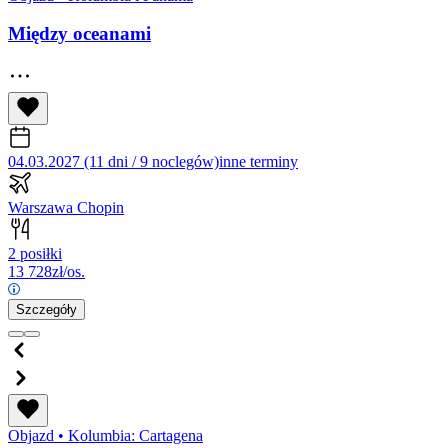
Między oceanami
04.03.2027 (11 dni / 9 noclegów)
inne terminy
Warszawa Chopin
2 posiłki
13 728
zł/os.
Szczegóły
Objazd
•
Kolumbia: Cartagena