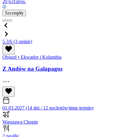
20 631
zł/os.
Szczegóły
5.3/6
(3 opinie)
Objazd
•
Ekwador i Kolumbia
Z Andów na Galapagos
01.03.2027 (14 dni / 12 noclegów)
inne terminy
Warszawa Chopin
2 posiłki