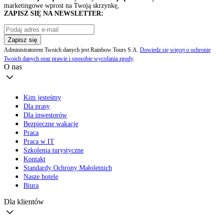
marketingowe wprost na Twoją skrzynkę,
ZAPISZ SIĘ NA NEWSLETTER:
Zapisz się
Administratorem Twoich danych jest Rainbow Tours S.A.
Dowiedz się więcej o ochronie
Twoich danych oraz prawie i sposobie wycofania zgody
.
O nas
Kim jesteśmy
Dla prasy
Dla inwestorów
Bezpieczne wakacje
Praca
Praca w IT
Szkolenia turystyczne
Kontakt
Standardy Ochrony Małoletnich
Nasze hotele
Biura
Dla klientów