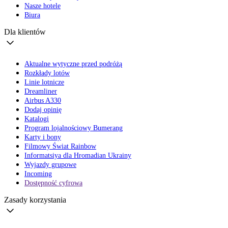
Nasze hotele
Biura
Dla klientów
Aktualne wytyczne przed podróżą
Rozkłady lotów
Linie lotnicze
Dreamliner
Airbus A330
Dodaj opinię
Katalogi
Program lojalnościowy Bumerang
Karty i bony
Filmowy Świat Rainbow
Informatsiya dla Hromadian Ukrainy
Wyjazdy grupowe
Incoming
Dostępność cyfrowa
Zasady korzystania