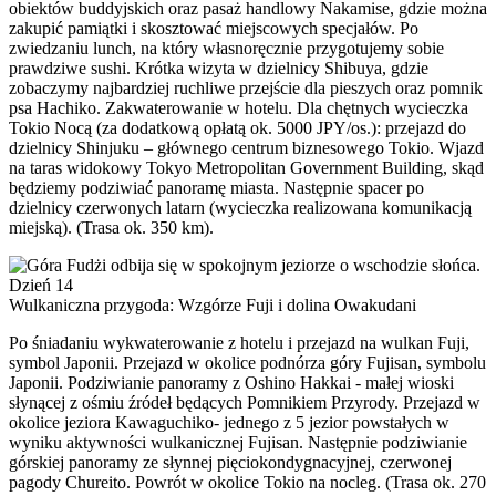
obiektów buddyjskich oraz pasaż handlowy Nakamise, gdzie można
zakupić pamiątki i skosztować miejscowych specjałów. Po
zwiedzaniu lunch, na który własnoręcznie przygotujemy sobie
prawdziwe sushi. Krótka wizyta w dzielnicy Shibuya, gdzie
zobaczymy najbardziej ruchliwe przejście dla pieszych oraz pomnik
psa Hachiko. Zakwaterowanie w hotelu. Dla chętnych wycieczka
Tokio Nocą (za dodatkową opłatą ok. 5000 JPY/os.): przejazd do
dzielnicy Shinjuku – głównego centrum biznesowego Tokio. Wjazd
na taras widokowy Tokyo Metropolitan Government Building, skąd
będziemy podziwiać panoramę miasta. Następnie spacer po
dzielnicy czerwonych latarn (wycieczka realizowana komunikacją
miejską). (Trasa ok. 350 km).
Dzień 14
Wulkaniczna przygoda: Wzgórze Fuji i dolina Owakudani
Po śniadaniu wykwaterowanie z hotelu i przejazd na wulkan Fuji,
symbol Japonii. Przejazd w okolice podnórza góry Fujisan, symbolu
Japonii. Podziwianie panoramy z Oshino Hakkai - małej wioski
słynącej z ośmiu źródeł będących Pomnikiem Przyrody. Przejazd w
okolice jeziora Kawaguchiko- jednego z 5 jezior powstałych w
wyniku aktywności wulkanicznej Fujisan. Następnie podziwianie
górskiej panoramy ze słynnej pięciokondygnacyjnej, czerwonej
pagody Chureito. Powrót w okolice Tokio na nocleg. (Trasa ok. 270