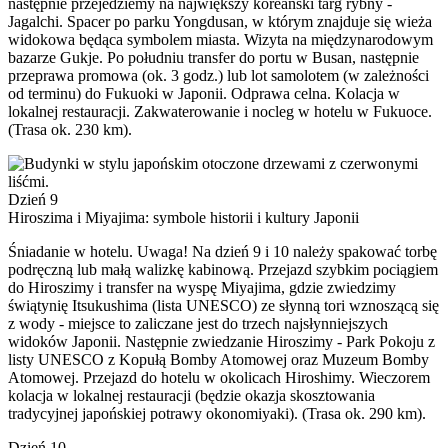
następnie przejedziemy na największy koreański targ rybny -
Jagalchi. Spacer po parku Yongdusan, w którym znajduje się wieża
widokowa będąca symbolem miasta. Wizyta na międzynarodowym
bazarze Gukje. Po południu transfer do portu w Busan, następnie
przeprawa promowa (ok. 3 godz.) lub lot samolotem (w zależności
od terminu) do Fukuoki w Japonii. Odprawa celna. Kolacja w
lokalnej restauracji. Zakwaterowanie i nocleg w hotelu w Fukuoce.
(Trasa ok. 230 km).
Dzień 9
Hiroszima i Miyajima: symbole historii i kultury Japonii
Śniadanie w hotelu. Uwaga! Na dzień 9 i 10 należy spakować torbę
podręczną lub małą walizkę kabinową. Przejazd szybkim pociągiem
do Hiroszimy i transfer na wyspę Miyajima, gdzie zwiedzimy
świątynię Itsukushima (lista UNESCO) ze słynną tori wznoszącą się
z wody - miejsce to zaliczane jest do trzech najsłynniejszych
widoków Japonii. Następnie zwiedzanie Hiroszimy - Park Pokoju z
listy UNESCO z Kopułą Bomby Atomowej oraz Muzeum Bomby
Atomowej. Przejazd do hotelu w okolicach Hiroshimy. Wieczorem
kolacja w lokalnej restauracji (będzie okazja skosztowania
tradycyjnej japońskiej potrawy okonomiyaki). (Trasa ok. 290 km).
Dzień 10