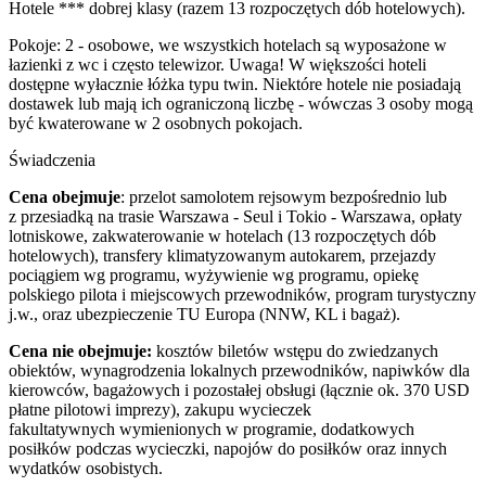
Hotele *** dobrej klasy (razem 13 rozpoczętych dób hotelowych).
Pokoje: 2 - osobowe, we wszystkich hotelach są wyposażone w
łazienki z wc i często telewizor. Uwaga! W większości hoteli
dostępne wyłacznie łóżka typu twin. Niektóre hotele nie posiadają
dostawek lub mają ich ograniczoną liczbę - wówczas 3 osoby mogą
być kwaterowane w 2 osobnych pokojach.
Świadczenia
Cena obejmuje
: przelot samolotem rejsowym bezpośrednio lub
z przesiadką na trasie Warszawa - Seul i Tokio - Warszawa, opłaty
lotniskowe, zakwaterowanie w hotelach (13 rozpoczętych dób
hotelowych), transfery klimatyzowanym autokarem, przejazdy
pociągiem wg programu, wyżywienie wg programu, opiekę
polskiego pilota i miejscowych przewodników, program turystyczny
j.w., oraz ubezpieczenie TU Europa (NNW, KL i bagaż).
Cena nie obejmuje:
kosztów biletów wstępu do zwiedzanych
obiektów, wynagrodzenia lokalnych przewodników, napiwków dla
kierowców, bagażowych i pozostałej obsługi (łącznie ok. 370 USD
płatne pilotowi imprezy), zakupu wycieczek
fakultatywnych wymienionych w programie, dodatkowych
posiłków podczas wycieczki, napojów do posiłków oraz innych
wydatków osobistych.