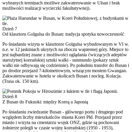
wybranych terminach możliwe zakwaterowanie w Ulsan i brak
możliwości realizacji wycieczki fakultatywnej).
Dzień 7
Od klasztoru Golgulsa do Busan: tradycja spotyka nowoczesność
Po śniadaniu wizyta w klasztorze Golgulsa wybudowanym w VI w.
n.e. w 12 jaskiniach ukrytych na zboczu wapiennej góry. Miejsce to
jest najbardziej znane z możliwości oglądania ćwiczących adeptów
starożytnej koreańskiej sztuki walki - sunmundo (pokazy sztuk
walki nie odbywają się codziennie). Po południu transfer do Busan i
po drodze przejazd 7-kilometrowym, wiszącym mostem Gwangan.
Zakwaterowanie w hotelu w okolicach Busan i nocleg. Kolacja.
(Trasa ok. 150 km).
Dzień 8
Z Busan do Fukuoki: między Koreą a Japonią
Po śniadaniu zwiedzanie Busan - głównego portu i drugiego pod
względem liczby mieszkańców miasta Korei Płd. Przejazd przez
miasto i wizyta na cmentarzu wojsk ONZ, gdzie są pochowani
żołnierze polegli w czasie wojny koreańskiej (1950 - 1953),