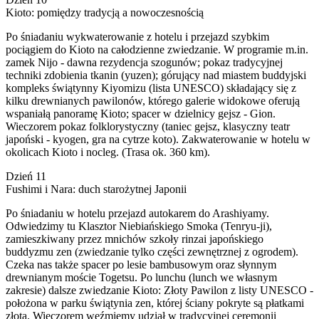
Kioto: pomiędzy tradycją a nowoczesnością
Po śniadaniu wykwaterowanie z hotelu i przejazd szybkim
pociągiem do Kioto na całodzienne zwiedzanie. W programie m.in.
zamek Nijo - dawna rezydencja szogunów; pokaz tradycyjnej
techniki zdobienia tkanin (yuzen); górujący nad miastem buddyjski
kompleks świątynny Kiyomizu (lista UNESCO) składający się z
kilku drewnianych pawilonów, którego galerie widokowe oferują
wspaniałą panoramę Kioto; spacer w dzielnicy gejsz - Gion.
Wieczorem pokaz folklorystyczny (taniec gejsz, klasyczny teatr
japoński - kyogen, gra na cytrze koto). Zakwaterowanie w hotelu w
okolicach Kioto i nocleg. (Trasa ok. 360 km).
Dzień 11
Fushimi i Nara: duch starożytnej Japonii
Po śniadaniu w hotelu przejazd autokarem do Arashiyamy.
Odwiedzimy tu Klasztor Niebiańskiego Smoka (Tenryu-ji),
zamieszkiwany przez mnichów szkoły rinzai japońskiego
buddyzmu zen (zwiedzanie tylko części zewnętrznej z ogrodem).
Czeka nas także spacer po lesie bambusowym oraz słynnym
drewnianym moście Togetsu. Po lunchu (lunch we własnym
zakresie) dalsze zwiedzanie Kioto: Złoty Pawilon z listy UNESCO -
położona w parku świątynia zen, której ściany pokryte są płatkami
złota. Wieczorem weźmiemy udział w tradycyjnej ceremonii