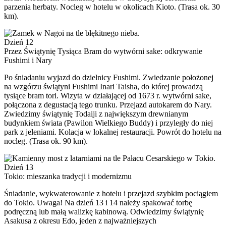
parzenia herbaty. Nocleg w hotelu w okolicach Kioto. (Trasa ok. 30
km).
Dzień 12
Przez Świątynię Tysiąca Bram do wytwórni sake: odkrywanie
Fushimi i Nary
Po śniadaniu wyjazd do dzielnicy Fushimi. Zwiedzanie położonej
na wzgórzu świątyni Fushimi Inari Taisha, do której prowadzą
tysiące bram tori. Wizyta w działającej od 1673 r. wytwórni sake,
połączona z degustacją tego trunku. Przejazd autokarem do Nary.
Zwiedzimy świątynię Todaiji z największym drewnianym
budynkiem świata (Pawilon Wielkiego Buddy) i przyległy do niej
park z jeleniami. Kolacja w lokalnej restauracji. Powrót do hotelu na
nocleg. (Trasa ok. 90 km).
Dzień 13
Tokio: mieszanka tradycji i modernizmu
Śniadanie, wykwaterowanie z hotelu i przejazd szybkim pociągiem
do Tokio. Uwaga! Na dzień 13 i 14 należy spakować torbę
podręczną lub małą walizkę kabinową. Odwiedzimy świątynię
Asakusa z okresu Edo, jeden z najważniejszych