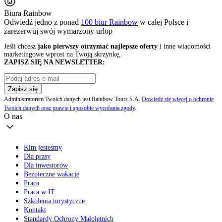
Biura Rainbow
Odwiedź jedno z ponad
100 biur Rainbow
w całej Polsce i
zarezerwuj swój
wymarzony urlop
Jeśli chcesz
jako pierwszy otrzymać najlepsze oferty
i inne wiadomości
marketingowe wprost na Twoją skrzynkę,
ZAPISZ SIĘ NA NEWSLETTER:
Zapisz się
Administratorem Twoich danych jest Rainbow Tours S.A.
Dowiedz się więcej o ochronie
Twoich danych oraz prawie i sposobie wycofania zgody
.
O nas
Kim jesteśmy
Dla prasy
Dla inwestorów
Bezpieczne wakacje
Praca
Praca w IT
Szkolenia turystyczne
Kontakt
Standardy Ochrony Małoletnich