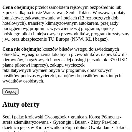
Cena obejmuje
: przelot samolotem rejsowym bezpośrednio lub
z przesiadką na trasie Warszawa - Seul i Tokio - Warszawa, opłaty
lotniskowe, zakwaterowanie w hotelach (13 rozpoczętych dób
hotelowych), transfery klimatyzowanym autokarem, przejazdy
pociągiem wg programu, wyżywienie wg programu, opiekę
polskiego pilota i miejscowych przewodników, program turystyczny
j.w., oraz ubezpieczenie TU Europa (NNW, KL i bagaż).
Cena nie obejmuje:
kosztów biletów wstępu do zwiedzanych
obiektów, wynagrodzenia lokalnych przewodników, napiwków dla
kierowców, bagażowych i pozostałej obsługi (łącznie ok. 370 USD
płatne pilotowi imprezy), zakupu wycieczek
fakultatywnych wymienionych w programie, dodatkowych
posiłków podczas wycieczki, napojów do posiłków oraz innych
wydatków osobistych.
Więcej
Atuty oferty
Seul i pałac królewski Gyeongbok • granica z Koreą Północną -
strefa zdemilitaryzowana • Gyeongju i Busan • Złoty Pawilon i
dzielnica gejsz w Kioto • wulkan Fuji i dolina Owakudani • Tokio -