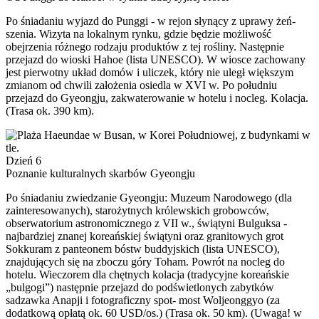
Po śniadaniu wyjazd do Punggi - w rejon słynący z uprawy żeń-
szenia. Wizyta na lokalnym rynku, gdzie będzie możliwość
obejrzenia różnego rodzaju produktów z tej rośliny. Następnie
przejazd do wioski Hahoe (lista UNESCO). W wiosce zachowany
jest pierwotny układ domów i uliczek, który nie uległ większym
zmianom od chwili założenia osiedla w XVI w. Po południu
przejazd do Gyeongju, zakwaterowanie w hotelu i nocleg. Kolacja.
(Trasa ok. 390 km).
Dzień 6
Poznanie kulturalnych skarbów Gyeongju
Po śniadaniu zwiedzanie Gyeongju: Muzeum Narodowego (dla
zainteresowanych), starożytnych królewskich grobowców,
obserwatorium astronomicznego z VII w., świątyni Bulguksa -
najbardziej znanej koreańskiej świątyni oraz granitowych grot
Sokkuram z panteonem bóstw buddyjskich (lista UNESCO),
znajdujących się na zboczu góry Toham. Powrót na nocleg do
hotelu. Wieczorem dla chętnych kolacja (tradycyjne koreańskie
„bulgogi”) następnie przejazd do podświetlonych zabytków
sadzawka Anapji i fotograficzny spot- most Woljeonggyo (za
dodatkową opłatą ok. 60 USD/os.) (Trasa ok. 50 km). (Uwaga! w