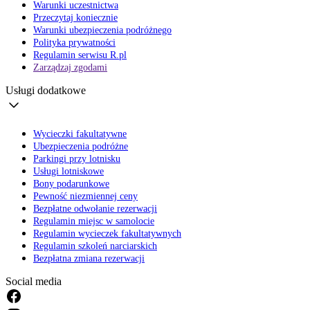
Warunki uczestnictwa
Przeczytaj koniecznie
Warunki ubezpieczenia podróżnego
Polityka prywatności
Regulamin serwisu R.pl
Zarządzaj zgodami
Usługi dodatkowe
Wycieczki fakultatywne
Ubezpieczenia podróżne
Parkingi przy lotnisku
Usługi lotniskowe
Bony podarunkowe
Pewność niezmiennej ceny
Bezpłatne odwołanie rezerwacji
Regulamin miejsc w samolocie
Regulamin wycieczek fakultatywnych
Regulamin szkoleń narciarskich
Bezpłatna zmiana rezerwacji
Social media