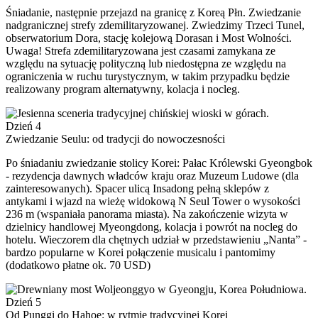
Śniadanie, następnie przejazd na granicę z Koreą Płn. Zwiedzanie
nadgranicznej strefy zdemilitaryzowanej. Zwiedzimy Trzeci Tunel,
obserwatorium Dora, stację kolejową Dorasan i Most Wolności.
Uwaga! Strefa zdemilitaryzowana jest czasami zamykana ze
względu na sytuację polityczną lub niedostępna ze względu na
ograniczenia w ruchu turystycznym, w takim przypadku będzie
realizowany program alternatywny, kolacja i nocleg.
Dzień 4
Zwiedzanie Seulu: od tradycji do nowoczesności
Po śniadaniu zwiedzanie stolicy Korei: Pałac Królewski Gyeongbok
- rezydencja dawnych władców kraju oraz Muzeum Ludowe (dla
zainteresowanych). Spacer ulicą Insadong pełną sklepów z
antykami i wjazd na wieżę widokową N Seul Tower o wysokości
236 m (wspaniała panorama miasta). Na zakończenie wizyta w
dzielnicy handlowej Myeongdong, kolacja i powrót na nocleg do
hotelu. Wieczorem dla chętnych udział w przedstawieniu „Nanta” -
bardzo popularne w Korei połączenie musicalu i pantomimy
(dodatkowo płatne ok. 70 USD)
Dzień 5
Od Punggi do Hahoe: w rytmie tradycyjnej Korei