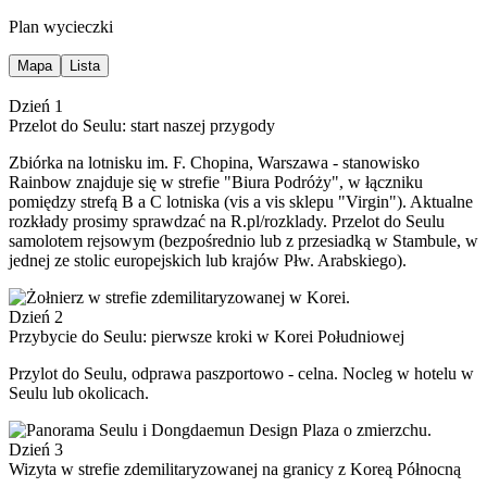
Plan wycieczki
Mapa
Lista
Dzień 1
Przelot do Seulu: start naszej przygody
Zbiórka na lotnisku im. F. Chopina, Warszawa - stanowisko
Rainbow znajduje się w strefie "Biura Podróży", w łączniku
pomiędzy strefą B a C lotniska (vis a vis sklepu "Virgin"). Aktualne
rozkłady prosimy sprawdzać na R.pl/rozklady. Przelot do Seulu
samolotem rejsowym (bezpośrednio lub z przesiadką w Stambule, w
jednej ze stolic europejskich lub krajów Płw. Arabskiego).
Dzień 2
Przybycie do Seulu: pierwsze kroki w Korei Południowej
Przylot do Seulu, odprawa paszportowo - celna. Nocleg w hotelu w
Seulu lub okolicach.
Dzień 3
Wizyta w strefie zdemilitaryzowanej na granicy z Koreą Północną