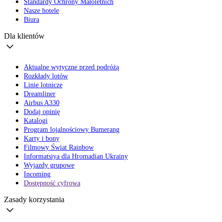
Standardy Ochrony Małoletnich
Nasze hotele
Biura
Dla klientów
Aktualne wytyczne przed podróżą
Rozkłady lotów
Linie lotnicze
Dreamliner
Airbus A330
Dodaj opinię
Katalogi
Program lojalnościowy Bumerang
Karty i bony
Filmowy Świat Rainbow
Informatsiya dla Hromadian Ukrainy
Wyjazdy grupowe
Incoming
Dostępność cyfrowa
Zasady korzystania