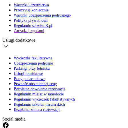
Warunki uczestnictwa
Przeczytaj koniecznie
Warunki ubezpieczenia podróżnego
Polityka prywatności
Regulamin serwisu R.pl
Zarządzaj zgodami
Usługi dodatkowe
Wycieczki fakultatywne
Ubezpieczenia podróżne
Parkingi przy lotnisku
Usługi lotniskowe
Bony podarunkowe
Pewność niezmiennej ceny
Bezpłatne odwołanie rezerwacji
Regulamin miejsc w samolocie
Regulamin wycieczek fakultatywnych
Regulamin szkoleń narciarskich
Bezpłatna zmiana rezerwacji
Social media