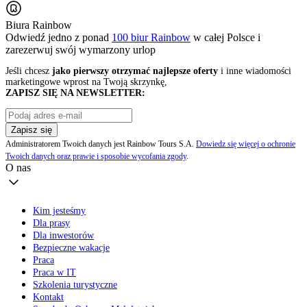
Biura Rainbow
Odwiedź jedno z ponad
100 biur Rainbow
w całej Polsce i
zarezerwuj swój
wymarzony urlop
Jeśli chcesz
jako pierwszy otrzymać najlepsze oferty
i inne wiadomości
marketingowe wprost na Twoją skrzynkę,
ZAPISZ SIĘ NA NEWSLETTER:
Zapisz się
Administratorem Twoich danych jest Rainbow Tours S.A.
Dowiedz się więcej o ochronie
Twoich danych oraz prawie i sposobie wycofania zgody
.
O nas
Kim jesteśmy
Dla prasy
Dla inwestorów
Bezpieczne wakacje
Praca
Praca w IT
Szkolenia turystyczne
Kontakt