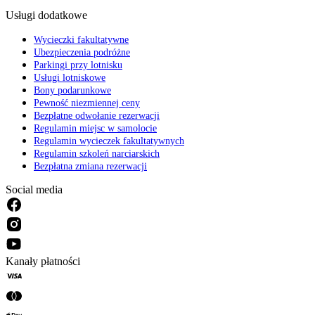
Usługi dodatkowe
Wycieczki fakultatywne
Ubezpieczenia podróżne
Parkingi przy lotnisku
Usługi lotniskowe
Bony podarunkowe
Pewność niezmiennej ceny
Bezpłatne odwołanie rezerwacji
Regulamin miejsc w samolocie
Regulamin wycieczek fakultatywnych
Regulamin szkoleń narciarskich
Bezpłatna zmiana rezerwacji
Social media
Kanały płatności