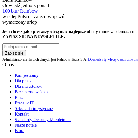
Odwiedź jedno z ponad
100 biur Rainbow
w całej Polsce i zarezerwuj swój
wymarzony urlop
Jeśli chcesz
jako pierwszy otrzymać najlepsze oferty
i inne wiadomości ma
ZAPISZ SIĘ NA NEWSLETTER:
Zapisz się
Administratorem Twoich danych jest Rainbow Tours S.A.
Dowiedz się więcej o ochronie Tw
O nas
Kim jesteśmy
Dla prasy
Dla inwestorów
Bezpieczne wakacje
Praca
Praca w IT
Szkolenia turystyczne
Kontakt
Standardy Ochrony Małoletnich
Nasze hotele
Biura