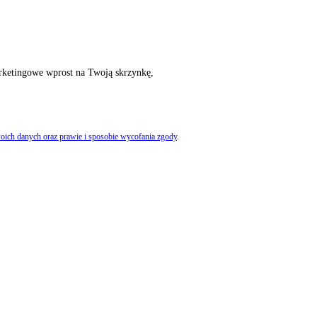
rketingowe wprost na Twoją skrzynkę,
oich danych oraz prawie i sposobie wycofania zgody
.