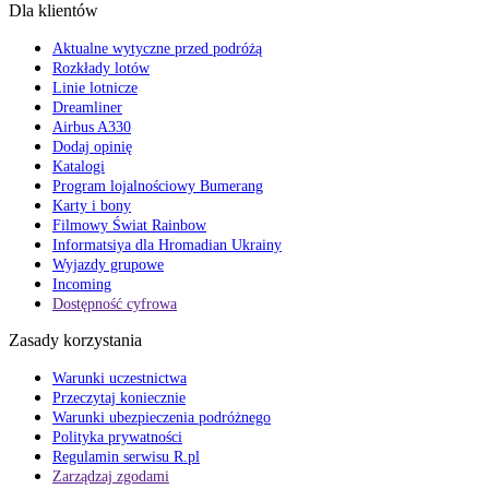
Dla klientów
Aktualne wytyczne przed podróżą
Rozkłady lotów
Linie lotnicze
Dreamliner
Airbus A330
Dodaj opinię
Katalogi
Program lojalnościowy Bumerang
Karty i bony
Filmowy Świat Rainbow
Informatsiya dla Hromadian Ukrainy
Wyjazdy grupowe
Incoming
Dostępność cyfrowa
Zasady korzystania
Warunki uczestnictwa
Przeczytaj koniecznie
Warunki ubezpieczenia podróżnego
Polityka prywatności
Regulamin serwisu R.pl
Zarządzaj zgodami