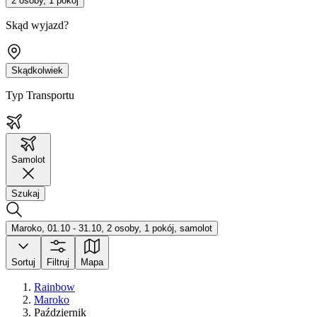
2 osoby, 1 pokój
Skąd wyjazd?
Skądkolwiek
Typ Transportu
Samolot
Szukaj
Maroko, 01.10 - 31.10, 2 osoby, 1 pokój, samolot
Sortuj
Filtruj
Mapa
Rainbow
Maroko
Październik