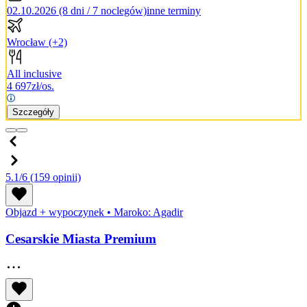
02.10.2026 (8 dni / 7 noclegów)
inne terminy
Wrocław
(+2)
All inclusive
4 697
zł/os.
Szczegóły
5.1/6
(159 opinii)
Objazd + wypoczynek
•
Maroko: Agadir
Cesarskie Miasta Premium