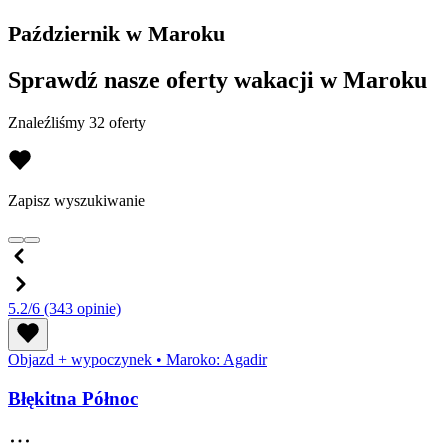
Październik w Maroku
Sprawdź nasze oferty wakacji w Maroku
Znaleźliśmy 32 oferty
Zapisz wyszukiwanie
5.2/6
(343 opinie)
Objazd + wypoczynek
•
Maroko: Agadir
Błękitna Północ