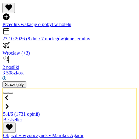
Przedłuż wakacje o pobyt w hotelu
23.10.2026 (8 dni / 7 noclegów)
inne terminy
Wrocław
(+3)
2 posiłki
3 508
zł/os.
Szczegóły
5.4/6
(1731 opinii)
Bestseller
Objazd + wypoczynek
•
Maroko: Agadir