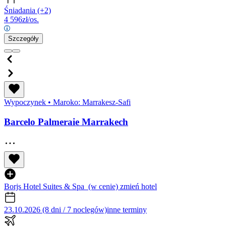
Śniadania
(+2)
4 596
zł/os.
Szczegóły
Wypoczynek
•
Maroko: Marrakesz-Safi
Barcelo Palmeraie Marrakech
Borjs Hotel Suites & Spa
(w cenie)
zmień hotel
23.10.2026 (8 dni / 7 noclegów)
inne terminy