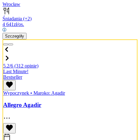
Wrocław
Śniadania
(+2)
4 641
zł/os.
Szczegóły
5.2/6
(312 opinie)
Last Minute!
Bestseller
Wypoczynek
•
Maroko: Agadir
Allegro Agadir