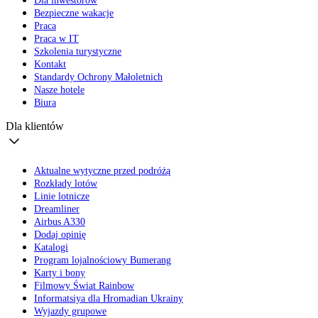
Dla inwestorów
Bezpieczne wakacje
Praca
Praca w IT
Szkolenia turystyczne
Kontakt
Standardy Ochrony Małoletnich
Nasze hotele
Biura
Dla klientów
Aktualne wytyczne przed podróżą
Rozkłady lotów
Linie lotnicze
Dreamliner
Airbus A330
Dodaj opinię
Katalogi
Program lojalnościowy Bumerang
Karty i bony
Filmowy Świat Rainbow
Informatsiya dla Hromadian Ukrainy
Wyjazdy grupowe