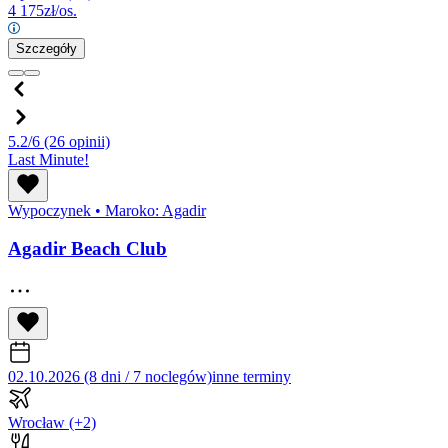
4 175
zł/os.
Szczegóły
5.2/6
(26 opinii)
Last Minute!
Wypoczynek
•
Maroko: Agadir
Agadir Beach Club
02.10.2026 (8 dni / 7 noclegów)
inne terminy
Wrocław
(+2)