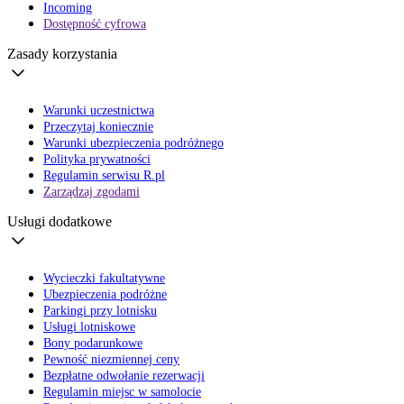
Incoming
Dostępność cyfrowa
Zasady korzystania
Warunki uczestnictwa
Przeczytaj koniecznie
Warunki ubezpieczenia podróżnego
Polityka prywatności
Regulamin serwisu R.pl
Zarządzaj zgodami
Usługi dodatkowe
Wycieczki fakultatywne
Ubezpieczenia podróżne
Parkingi przy lotnisku
Usługi lotniskowe
Bony podarunkowe
Pewność niezmiennej ceny
Bezpłatne odwołanie rezerwacji
Regulamin miejsc w samolocie