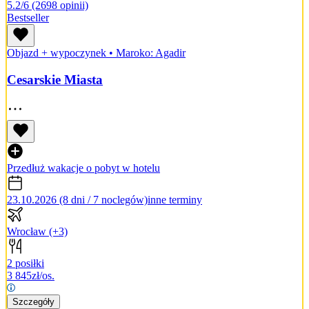
5.2/6
(2698 opinii)
Bestseller
Objazd + wypoczynek
•
Maroko: Agadir
Cesarskie Miasta
Przedłuż wakacje o pobyt w hotelu
23.10.2026 (8 dni / 7 noclegów)
inne terminy
Wrocław
(+3)
2 posiłki
3 845
zł/os.
Szczegóły