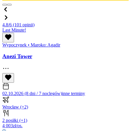
4.8/6
(101 opinii)
Last Minute!
Wypoczynek
•
Maroko: Agadir
Anezi Tower
02.10.2026 (8 dni / 7 noclegów)
inne terminy
Wrocław
(+2)
2 posiłki
(+1)
4 003
zł/os.