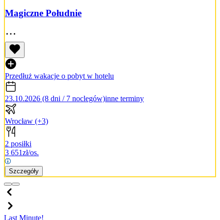
Magiczne Południe
Przedłuż wakacje o pobyt w hotelu
23.10.2026 (8 dni / 7 noclegów)
inne terminy
Wrocław
(+3)
2 posiłki
3 651
zł/os.
Szczegóły
Last Minute!