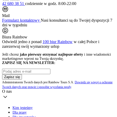
42 680 38 51
codziennie
w godz. 8:00-22:00
Mail
Formularz kontaktowy
Nasi konsultanci są do Twojej dyspozycji 7
dni w tygodniu
Biura Rainbow
Odwiedź jedno z ponad
100 biur Rainbow
w całej Polsce i
zarezerwuj swój
wymarzony urlop
Jeśli chcesz
jako pierwszy otrzymać najlepsze oferty
i inne wiadomości
marketingowe wprost na Twoją skrzynkę,
ZAPISZ SIĘ NA NEWSLETTER:
Zapisz się
Administratorem Twoich danych jest Rainbow Tours S.A.
Dowiedz się więcej o ochronie
Twoich danych oraz prawie i sposobie wycofania zgody
.
O nas
Kim jesteśmy
Dla prasy