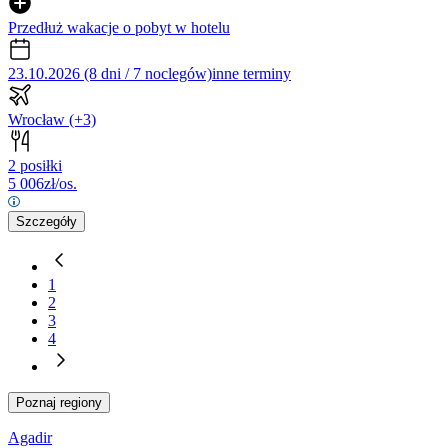
Przedłuż wakacje o pobyt w hotelu
23.10.2026 (8 dni / 7 noclegów)
inne terminy
Wrocław
(+3)
2 posiłki
5 006
zł/os.
Szczegóły
1
2
3
4
Poznaj regiony
Agadir