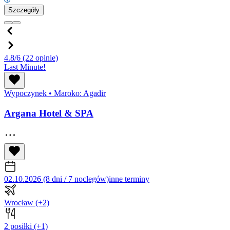
Szczegóły
4.8/6
(22 opinie)
Last Minute!
Wypoczynek
•
Maroko: Agadir
Argana Hotel & SPA
02.10.2026 (8 dni / 7 noclegów)
inne terminy
Wrocław
(+2)
2 posiłki
(+1)