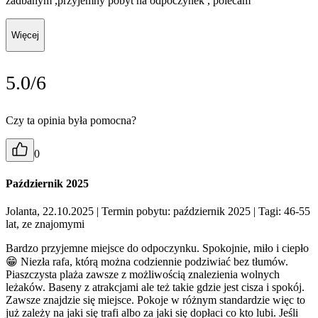
zadbanym ,przyjemny pobyt na odpoczynek , polecam
Więcej
5.0/6
Czy ta opinia była pomocna?
0
Październik 2025
Jolanta, 22.10.2025
| Termin pobytu: październik 2025
| Tagi: 46-55
lat, ze znajomymi
Bardzo przyjemne miejsce do odpoczynku. Spokojnie, miło i ciepło
😁 Niezła rafa, którą można codziennie podziwiać bez tłumów.
Piaszczysta plaża zawsze z możliwością znalezienia wolnych
leżaków. Baseny z atrakcjami ale też takie gdzie jest cisza i spokój.
Zawsze znajdzie się miejsce. Pokoje w różnym standardzie więc to
już zależy na jaki się trafi albo za jaki się dopłaci co kto lubi. Jeśli