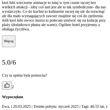
ktoś lubi wieczorne animacje to tutaj w tym czasie raczej bez
wielkich atrakcji - niby coś tam jest ale to tak symbolicznie- dla nas
wystarczyło. Co do kuchni to kulinarnie raczej się nie da rozwinąć
ale dla mało wymagających zawsze znajdzie się coś do zjedzenia.
Jeśli ktoś lubi owoce morza to polecam umówić się na kolację przy
plaży (dodatkowo płatna ale warto). Ogólnie hotel przyjemny a
obsługa źyczliwa.
Więcej
5.0/6
Czy ta opinia była pomocna?
2
Wypoczęłam
Ewa, i 20.03.2025
| Termin pobytu: styczeń 2025
| Tagi: 46-55 lat, z