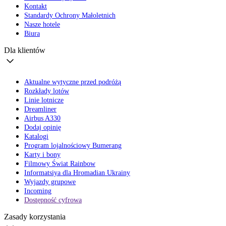
Kontakt
Standardy Ochrony Małoletnich
Nasze hotele
Biura
Dla klientów
Aktualne wytyczne przed podróżą
Rozkłady lotów
Linie lotnicze
Dreamliner
Airbus A330
Dodaj opinię
Katalogi
Program lojalnościowy Bumerang
Karty i bony
Filmowy Świat Rainbow
Informatsiya dla Hromadian Ukrainy
Wyjazdy grupowe
Incoming
Dostępność cyfrowa
Zasady korzystania