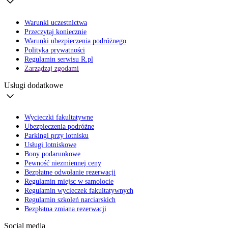
Warunki uczestnictwa
Przeczytaj koniecznie
Warunki ubezpieczenia podróżnego
Polityka prywatności
Regulamin serwisu R.pl
Zarządzaj zgodami
Usługi dodatkowe
Wycieczki fakultatywne
Ubezpieczenia podróżne
Parkingi przy lotnisku
Usługi lotniskowe
Bony podarunkowe
Pewność niezmiennej ceny
Bezpłatne odwołanie rezerwacji
Regulamin miejsc w samolocie
Regulamin wycieczek fakultatywnych
Regulamin szkoleń narciarskich
Bezpłatna zmiana rezerwacji
Social media