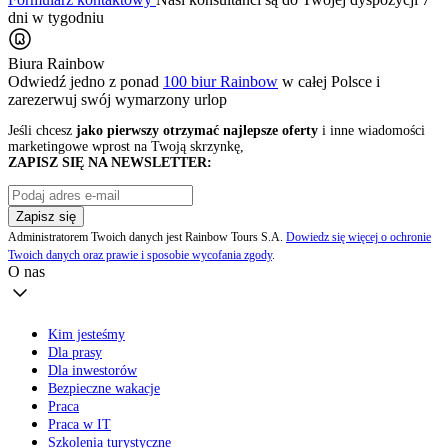
dni w tygodniu
Biura Rainbow
Odwiedź jedno z ponad
100 biur Rainbow
w całej Polsce i
zarezerwuj swój
wymarzony urlop
Jeśli chcesz
jako pierwszy otrzymać najlepsze oferty
i inne wiadomości
marketingowe wprost na Twoją skrzynkę,
ZAPISZ SIĘ NA NEWSLETTER:
Zapisz się
Administratorem Twoich danych jest Rainbow Tours S.A.
Dowiedz się więcej o ochronie
Twoich danych oraz prawie i sposobie wycofania zgody
.
O nas
Kim jesteśmy
Dla prasy
Dla inwestorów
Bezpieczne wakacje
Praca
Praca w IT
Szkolenia turystyczne