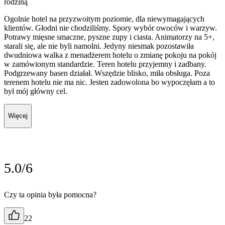
rodziną
Ogolnie hotel na przyzwoitym poziomie, dla niewymagających
klientów. Głodni nie chodziliśmy. Spory wybór owoców i warzyw.
Potrawy mięsne smaczne, pyszne zupy i ciasta. Animatorzy na 5+,
starali się, ale nie byli namolni. Jedyny niesmak pozostawiła
dwudniowa walka z menadżerem hotelu o zmianę pokoju na pokój
w zamówionym standardzie. Teren hotelu przyjemny i zadbany.
Podgrzewany basen działał. Wszędzie blisko, miła obsługa. Poza
terenem hotelu nie ma nic. Jesten zadowolona bo wypoczęłam a to
był mój główny cel.
Więcej
5.0/6
Czy ta opinia była pomocna?
22