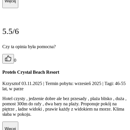
Więcej
5.5/6
Czy ta opinia była pomocna?
0
Protels Crystal Beach Resort
Krzysztof 03.11.2025
| Termin pobytu: wrzesień 2025
| Tagi: 46-55
lat, w parze
Hotel czysty , jedzenie dobre ale bez przesady , plaża blisko , duża ,
pomost 300m do rafy , dwa bary na plaży. Proponuje pokój na
piętrze , ładne widoki , prawie każdy z widokiem na morze. Klima
słaba w pokoju.
Więcej