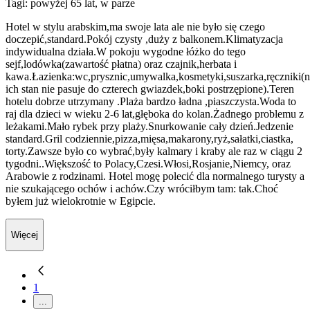
Tagi: powyżej 65 lat, w parze
Hotel w stylu arabskim,ma swoje lata ale nie było się czego
doczepić,standard.Pokój czysty ,duży z balkonem.Klimatyzacja
indywidualna działa.W pokoju wygodne łóżko do tego
sejf,lodówka(zawartość płatna) oraz czajnik,herbata i
kawa.Łazienka:wc,prysznic,umywalka,kosmetyki,suszarka,ręczniki(ni
ich stan nie pasuje do czterech gwiazdek,boki postrzępione).Teren
hotelu dobrze utrzymany .Plaża bardzo ładna ,piaszczysta.Woda to
raj dla dzieci w wieku 2-6 lat,głęboka do kolan.Żadnego problemu z
leżakami.Mało rybek przy plaży.Snurkowanie cały dzień.Jedzenie
standard.Gril codziennie,pizza,mięsa,makarony,ryż,sałatki,ciastka,
torty.Zawsze było co wybrać,były kalmary i kraby ale raz w ciągu 2
tygodni..Większość to Polacy,Czesi.Włosi,Rosjanie,Niemcy, oraz
Arabowie z rodzinami. Hotel mogę polecić dla normalnego turysty a
nie szukającego ochów i achów.Czy wróciłbym tam: tak.Choć
byłem już wielokrotnie w Egipcie.
Więcej
1
...