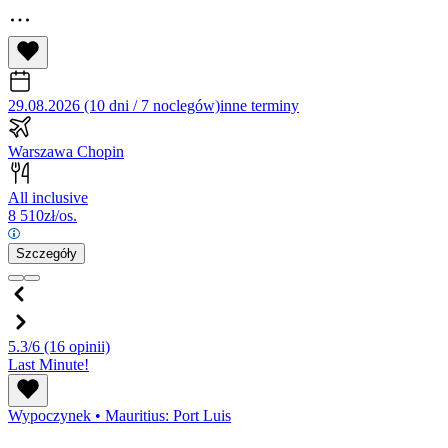
29.08.2026 (10 dni / 7 noclegów)
inne terminy
Warszawa Chopin
All inclusive
8 510
zł/os.
Szczegóły
5.3/6
(16 opinii)
Last Minute!
Wypoczynek
•
Mauritius: Port Luis