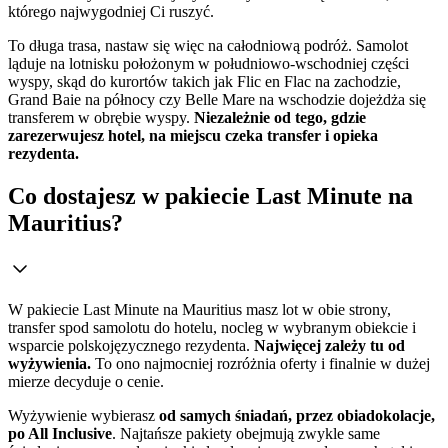
którego najwygodniej Ci ruszyć.
To długa trasa, nastaw się więc na całodniową podróż. Samolot
ląduje na lotnisku położonym w południowo-wschodniej części
wyspy, skąd do kurortów takich jak Flic en Flac na zachodzie,
Grand Baie na północy czy Belle Mare na wschodzie dojeżdża się
transferem w obrębie wyspy.
Niezależnie od tego, gdzie
zarezerwujesz hotel, na miejscu czeka transfer i opieka
rezydenta.
Co dostajesz w pakiecie Last Minute na
Mauritius?
W pakiecie Last Minute na Mauritius masz lot w obie strony,
transfer spod samolotu do hotelu, nocleg w wybranym obiekcie i
wsparcie polskojęzycznego rezydenta.
Najwięcej zależy tu od
wyżywienia.
To ono najmocniej rozróżnia oferty i finalnie w dużej
mierze decyduje o cenie.
Wyżywienie wybierasz
od samych śniadań, przez obiadokolacje,
po All Inclusive
. Najtańsze pakiety obejmują zwykle same