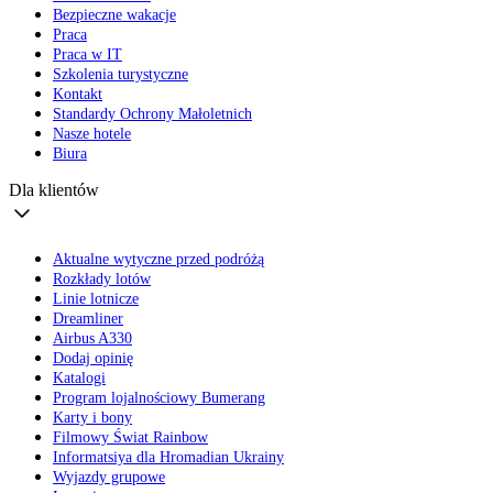
Bezpieczne wakacje
Praca
Praca w IT
Szkolenia turystyczne
Kontakt
Standardy Ochrony Małoletnich
Nasze hotele
Biura
Dla klientów
Aktualne wytyczne przed podróżą
Rozkłady lotów
Linie lotnicze
Dreamliner
Airbus A330
Dodaj opinię
Katalogi
Program lojalnościowy Bumerang
Karty i bony
Filmowy Świat Rainbow
Informatsiya dla Hromadian Ukrainy
Wyjazdy grupowe