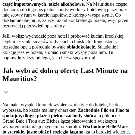
część importowanych, także alkoholowe
. Na Mauritiusie często
dochodzą do tego bezpłatne sporty wodne z hotelowej plaży oraz
miejscowy rum w karcie napojów, z którego wyspa słynie. Co
dokładnie obejmuje, zależy już od konkretnego hotelu, więc przed
rezerwacją prześwietl opis oferty.
Jeśli wolisz wychodzić poza hotel i próbować kuchni kreolskiej,
czyli mieszanki smaków indyjskich, chińskich i francuskich,
rozsądną opcją pośrednią bywają
obiadokolacje
. Śniadanie i
kolację jesz w hotelu, a obiad i smaki wyspy poza nim. Tu
naprawdę zależy od tego, jak chcesz spędzać dni.
Jak wybrać dobrą ofertę Last Minute na
Mauritius?
Na małej wyspie kierunek wybierasz nie tyle do hotelu, ile do
wybrzeża, bo każde ma inny charakter.
Zachodnie Flic en Flac to
spokojne, długie plaże i piękne zachody słońca
, a północne
Grand Baie i Trou aux Biches łączą plażowanie z większym
wyborem restauracji i życiem po zmroku.
Wschodnie Belle Mare
to szerokie, jasne plaże i rozległa laguna
, za to bardziej wietrzne,