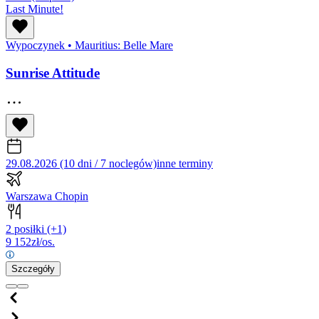
Last Minute!
Wypoczynek
•
Mauritius: Belle Mare
Sunrise Attitude
29.08.2026 (10 dni / 7 noclegów)
inne terminy
Warszawa Chopin
2 posiłki
(+1)
9 152
zł/os.
Szczegóły