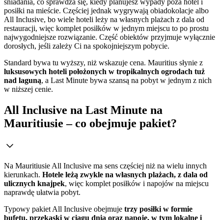
śniadania, co sprawdza się, kiedy planujesz wypady poza hotel i
posiłki na mieście. Częściej jednak wygrywają obiadokolacje albo
All Inclusive, bo wiele hoteli leży na własnych plażach z dala od
restauracji, więc komplet posiłków w jednym miejscu to po prostu
najwygodniejsze rozwiązanie. Część obiektów przyjmuje wyłącznie
dorosłych, jeśli zależy Ci na spokojniejszym pobycie.
Standard bywa tu wyższy, niż wskazuje cena. Mauritius słynie z
luksusowych hoteli położonych w tropikalnych ogrodach tuż
nad laguną
, a Last Minute bywa szansą na pobyt w jednym z nich
w niższej cenie.
All Inclusive na Last Minute na
Mauritiusie – co obejmuje pakiet?
Na Mauritiusie All Inclusive ma sens częściej niż na wielu innych
kierunkach.
Hotele leżą zwykle na własnych plażach, z dala od
ulicznych knajpek
, więc komplet posiłków i napojów na miejscu
naprawdę ułatwia pobyt.
Typowy pakiet All Inclusive obejmuje
trzy posiłki w formie
bufetu, przekąski w ciągu dnia oraz napoje, w tym lokalne i