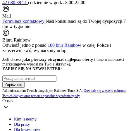
42 680 38 51
codziennie
w godz. 8:00-22:00
Mail
Formularz kontaktowy
Nasi konsultanci są do Twojej dyspozycji 7
dni w tygodniu
Biura Rainbow
Odwiedź jedno z ponad
100 biur Rainbow
w całej Polsce i
zarezerwuj swój
wymarzony urlop
Jeśli chcesz
jako pierwszy otrzymać najlepsze oferty
i inne wiadomości
marketingowe wprost na Twoją skrzynkę,
ZAPISZ SIĘ NA NEWSLETTER:
Zapisz się
Administratorem Twoich danych jest Rainbow Tours S.A.
Dowiedz się więcej o ochronie
Twoich danych oraz prawie i sposobie wycofania zgody
.
O nas
Kim jesteśmy
Dla prasy
Dla inwestorów