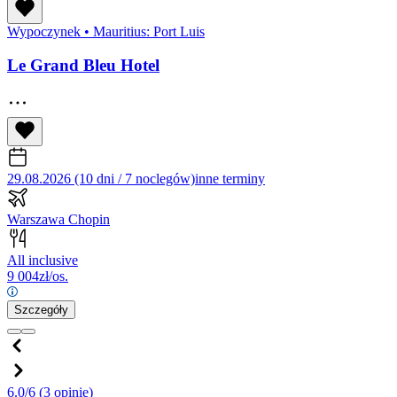
Wypoczynek
•
Mauritius: Port Luis
Le Grand Bleu Hotel
29.08.2026 (10 dni / 7 noclegów)
inne terminy
Warszawa Chopin
All inclusive
9 004
zł/os.
Szczegóły
6.0/6
(3 opinie)