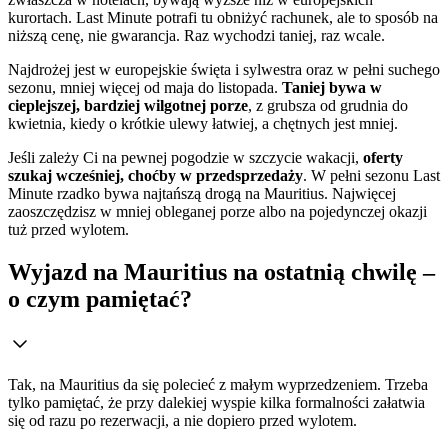
kurortach. Last Minute potrafi tu obniżyć rachunek, ale to sposób na
niższą cenę, nie gwarancja. Raz wychodzi taniej, raz wcale.
Najdrożej jest w europejskie święta i sylwestra oraz w pełni suchego
sezonu, mniej więcej od maja do listopada.
Taniej bywa w
cieplejszej, bardziej wilgotnej porze
, z grubsza od grudnia do
kwietnia, kiedy o krótkie ulewy łatwiej, a chętnych jest mniej.
Jeśli zależy Ci na pewnej pogodzie w szczycie wakacji,
oferty
szukaj wcześniej, choćby w przedsprzedaży
. W pełni sezonu Last
Minute rzadko bywa najtańszą drogą na Mauritius. Najwięcej
zaoszczędzisz w mniej obleganej porze albo na pojedynczej okazji
tuż przed wylotem.
Wyjazd na Mauritius na ostatnią chwilę –
o czym pamiętać?
Tak, na Mauritius da się polecieć z małym wyprzedzeniem. Trzeba
tylko pamiętać, że przy dalekiej wyspie kilka formalności załatwia
się od razu po rezerwacji, a nie dopiero przed wylotem.