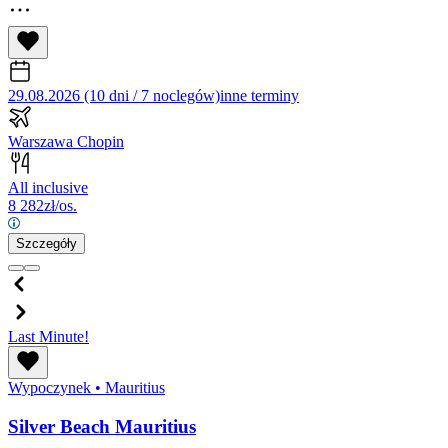
29.08.2026 (10 dni / 7 noclegów)
inne terminy
Warszawa Chopin
All inclusive
8 282
zł/os.
Szczegóły
Last Minute!
Wypoczynek
•
Mauritius
Silver Beach Mauritius