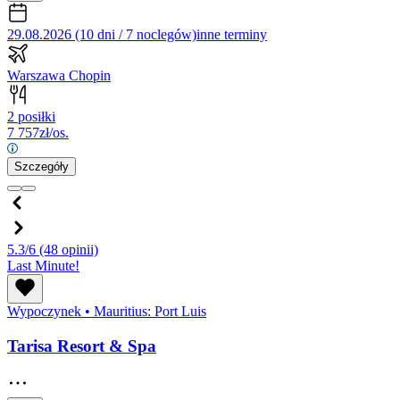
29.08.2026 (10 dni / 7 noclegów)
inne terminy
Warszawa Chopin
2 posiłki
7 757
zł/os.
Szczegóły
5.3/6
(48 opinii)
Last Minute!
Wypoczynek
•
Mauritius: Port Luis
Tarisa Resort & Spa