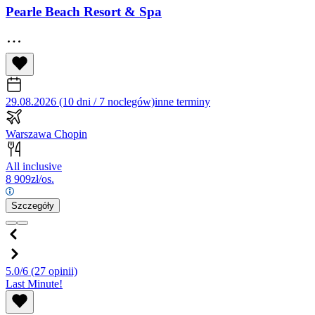
Pearle Beach Resort & Spa
29.08.2026 (10 dni / 7 noclegów)
inne terminy
Warszawa Chopin
All inclusive
8 909
zł/os.
Szczegóły
5.0/6
(27 opinii)
Last Minute!