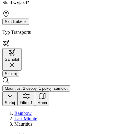
Skąd wyjazd?
Skądkolwiek
Typ Transportu
Samolot
Szukaj
Mauritius, 2 osoby, 1 pokój, samolot
Sortuj
Filtruj
1
Mapa
Rainbow
Last Minute
Mauritius