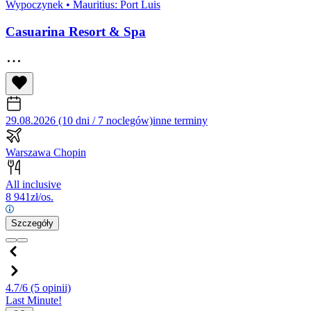
Wypoczynek
•
Mauritius: Port Luis
Casuarina Resort & Spa
29.08.2026 (10 dni / 7 noclegów)
inne terminy
Warszawa Chopin
All inclusive
8 941
zł/os.
Szczegóły
4.7/6
(5 opinii)
Last Minute!