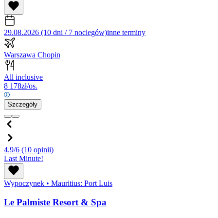
29.08.2026 (10 dni / 7 noclegów)
inne terminy
Warszawa Chopin
All inclusive
8 178
zł/os.
Szczegóły
4.9/6
(10 opinii)
Last Minute!
Wypoczynek
•
Mauritius: Port Luis
Le Palmiste Resort & Spa