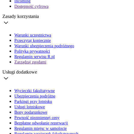
Incoming
Dostępność cyfrowa
Zasady korzystania
Warunki uczestnictwa
Przeczytaj koniecznie
Warunki ubezpieczenia podróżnego
Polityka prywatności
Regulamin serwisu R.pl
Zarządzaj zgodami
Usługi dodatkowe
Wycieczki fakultatywne
Ubezpieczenia podróżne
Parkingi przy lotnisku
Usługi lotniskowe
Bony podarunkowe
Pewność niezmiennej ceny
Bezpłatne odwołanie rezerwacji
Regulamin miejsc w samolocie
Regulamin wycieczek fakultatywnych