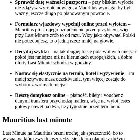
Sprawdź datę ważności paszportu
– przy bliskim wylocie
nie zdążysz wyrobić nowego, a Mauritius wymaga, by był
ważny jeszcze długo po planowanym powrocie.
Formularz wjazdowy wypełnij online przed wylotem
–
Mauritius prosi o jego uzupełnienie przed przylotem, więc
przy Last Minute zrób to od razu. Wizy jako obywatel Polski
nie potrzebujesz, to o jedną rzecz mniej na głowie.
Decyduj szybko
– na tak długiej trasie pula wolnych miejsc i
pokoi jest mniejsza niż na kierunkach europejskich, a dobre
oferty Last Minute schodzą w godziny.
Nastaw się elastycznie na termin, hotel i wyżywienie
– im
mniej sztywne masz oczekiwania, tym więcej zostaje do
wyboru z wolnych miejsc.
Resztę domykasz online
– płatność, bilety i voucher z
danymi transferu przychodzą mailem, więc na wylot jesteś
gotowy nawet na dwa, trzy tygodnie przed terminem.
Mauritius last minute
Last Minute na Mauritius brzmi trochę jak sprzeczność, bo to
wyspa, na którą zwykle oszczędza się i którą planuje z dużym