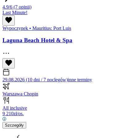
4.9/6
(7 opinii)
Last Minute!
Wypoczynek
•
Mauritius: Port Luis
Laguna Beach Hotel & Spa
29.08.2026 (10 dni / 7 noclegów)
inne terminy
Warszawa Chopin
All inclusive
9 210
zł/os.
Szczegóły