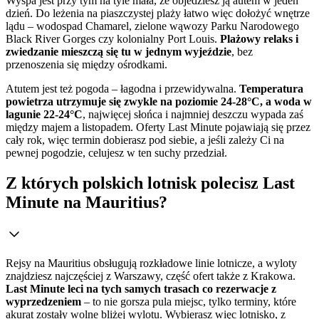
Wyspa jest przy tym na tyle mała, że objedziesz ją autem w jeden
dzień. Do leżenia na piaszczystej plaży łatwo więc dołożyć wnętrze
lądu – wodospad Chamarel, zielone wąwozy Parku Narodowego
Black River Gorges czy kolonialny Port Louis.
Plażowy relaks i
zwiedzanie mieszczą się tu w jednym wyjeździe
, bez
przenoszenia się między ośrodkami.
Atutem jest też pogoda – łagodna i przewidywalna.
Temperatura
powietrza utrzymuje się zwykle na poziomie 24-28°C, a woda w
lagunie 22-24°C
, najwięcej słońca i najmniej deszczu wypada zaś
między majem a listopadem. Oferty Last Minute pojawiają się przez
cały rok, więc termin dobierasz pod siebie, a jeśli zależy Ci na
pewnej pogodzie, celujesz w ten suchy przedział.
Z których polskich lotnisk polecisz Last
Minute na Mauritius?
Rejsy na Mauritius obsługują rozkładowe linie lotnicze, a wyloty
znajdziesz najczęściej z Warszawy, część ofert także z Krakowa.
Last Minute leci na tych samych trasach co rezerwacje z
wyprzedzeniem
– to nie gorsza pula miejsc, tylko terminy, które
akurat zostały wolne bliżej wylotu. Wybierasz więc lotnisko, z