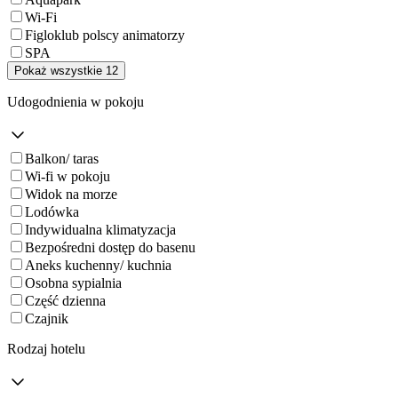
Wi-Fi
Figloklub polscy animatorzy
SPA
Pokaż wszystkie 12
Udogodnienia w pokoju
Balkon/ taras
Wi-fi w pokoju
Widok na morze
Lodówka
Indywidualna klimatyzacja
Bezpośredni dostęp do basenu
Aneks kuchenny/ kuchnia
Osobna sypialnia
Część dzienna
Czajnik
Rodzaj hotelu