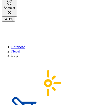
Samolot
Szukaj
Rainbow
Nepal
Luty