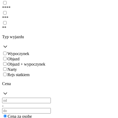
****
***
**
Typ wyjazdu
Wypoczynek
Objazd
Objazd + wypoczynek
Narty
Rejs statkiem
Cena
-
Cena za osobę