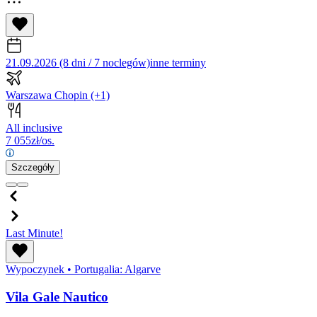
21.09.2026 (8 dni / 7 noclegów)
inne terminy
Warszawa Chopin
(+1)
All inclusive
7 055
zł/os.
Szczegóły
Last Minute!
Wypoczynek
•
Portugalia: Algarve
Vila Gale Nautico