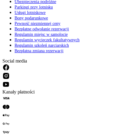
Ubezpieczenia podróżne
Parkingi przy lotnisku
Usługi lotniskowe
Bony podarunkowe
Pewność niezmiennej ceny
Bezpłatne odwołanie rezerwacji
Regulamin miejsc w samolocie
Regulamin wycieczek fakultatywnych
Regulamin szkoleń narciarskich
Bezpłatna zmiana rezerwacji
Social media
Kanały płatności