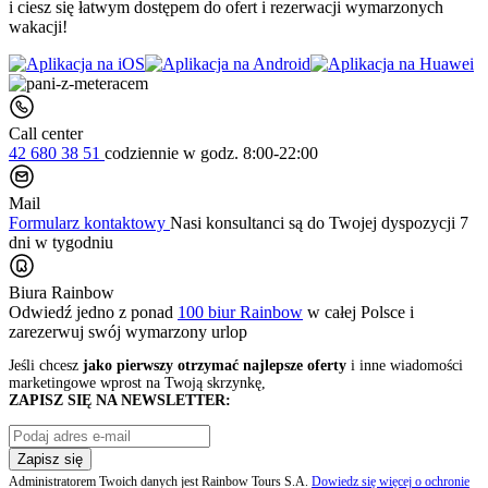
i ciesz się łatwym dostępem do ofert i rezerwacji wymarzonych
wakacji!
Call center
42 680 38 51
codziennie
w godz. 8:00-22:00
Mail
Formularz kontaktowy
Nasi konsultanci są do Twojej dyspozycji 7
dni w tygodniu
Biura Rainbow
Odwiedź jedno z ponad
100 biur Rainbow
w całej Polsce i
zarezerwuj swój
wymarzony urlop
Jeśli chcesz
jako pierwszy otrzymać najlepsze oferty
i inne wiadomości
marketingowe wprost na Twoją skrzynkę,
ZAPISZ SIĘ NA NEWSLETTER:
Zapisz się
Administratorem Twoich danych jest Rainbow Tours S.A.
Dowiedz się więcej o ochronie