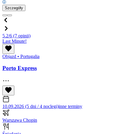
Szczegóły
5.2/6
(7 opinii)
Last Minute!
Objazd
•
Portugalia
Porto Express
10.09.2026 (5 dni / 4 noclegi)
inne terminy
Warszawa Chopin
Śniadania