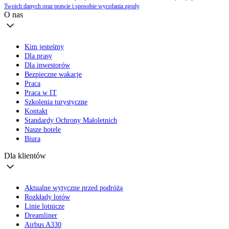
Twoich danych oraz prawie i sposobie wycofania zgody
.
O nas
Kim jesteśmy
Dla prasy
Dla inwestorów
Bezpieczne wakacje
Praca
Praca w IT
Szkolenia turystyczne
Kontakt
Standardy Ochrony Małoletnich
Nasze hotele
Biura
Dla klientów
Aktualne wytyczne przed podróżą
Rozkłady lotów
Linie lotnicze
Dreamliner
Airbus A330