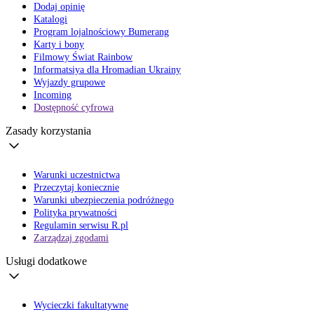
Dodaj opinię
Katalogi
Program lojalnościowy Bumerang
Karty i bony
Filmowy Świat Rainbow
Informatsiya dla Hromadian Ukrainy
Wyjazdy grupowe
Incoming
Dostępność cyfrowa
Zasady korzystania
Warunki uczestnictwa
Przeczytaj koniecznie
Warunki ubezpieczenia podróżnego
Polityka prywatności
Regulamin serwisu R.pl
Zarządzaj zgodami
Usługi dodatkowe
Wycieczki fakultatywne