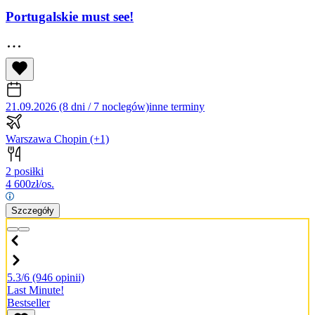
Portugalskie must see!
21.09.2026 (8 dni / 7 noclegów)
inne terminy
Warszawa Chopin
(+1)
2 posiłki
4 600
zł/os.
Szczegóły
5.3/6
(946 opinii)
Last Minute!
Bestseller