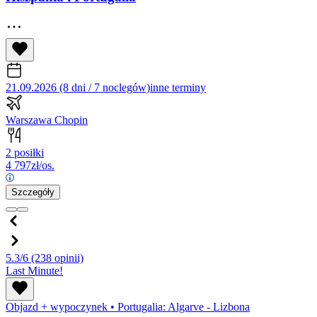
21.09.2026 (8 dni / 7 noclegów)
inne terminy
Warszawa Chopin
2 posiłki
4 797
zł/os.
Szczegóły
5.3/6
(238 opinii)
Last Minute!
Objazd + wypoczynek
•
Portugalia: Algarve - Lizbona