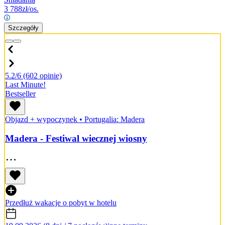
3 788
zł/os.
Szczegóły
5.2/6
(602 opinie)
Last Minute!
Bestseller
Objazd + wypoczynek
•
Portugalia: Madera
Madera - Festiwal wiecznej wiosny
Przedłuż wakacje o pobyt w hotelu