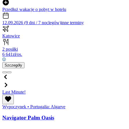
Przedłuż wakacje o pobyt w hotelu
12.09.2026 (9 dni / 7 noclegów)
inne terminy
Katowice
2 posiłki
6 641
zł/os.
Szczegóły
Last Minute!
Wypoczynek
•
Portugalia: Algarve
Navigator Palm Oasis