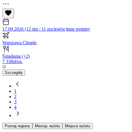
17.09.2026 (12 dni / 11 noclegów)
inne terminy
Warszawa Chopin
Śniadania
(+2)
7 338
zł/os.
Szczegóły
1
2
3
4
Poznaj regiony
Miesiąc wylotu
Miejsce wylotu