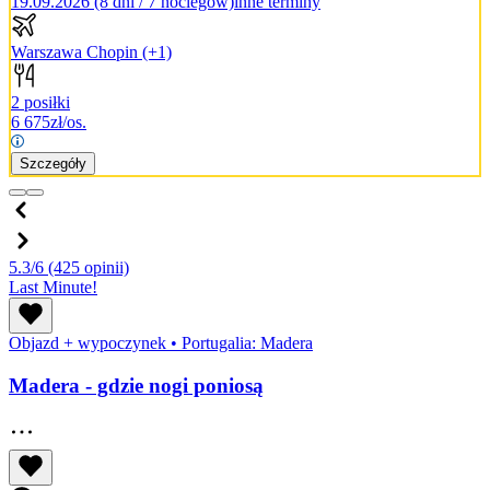
19.09.2026 (8 dni / 7 noclegów)
inne terminy
Warszawa Chopin
(+1)
2 posiłki
6 675
zł/os.
Szczegóły
5.3/6
(425 opinii)
Last Minute!
Objazd + wypoczynek
•
Portugalia: Madera
Madera - gdzie nogi poniosą