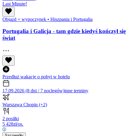
Last Minute!
Objazd + wypoczynek
•
Hiszpania i Portugalia
Portugalia i Galicja - tam gdzie kiedyś kończył się
świat
Przedłuż wakacje o pobyt w hotelu
17.09.2026 (8 dni / 7 noclegów)
inne terminy
Warszawa Chopin
(+2)
2 posiłki
5 428
zł/os.
Szczegóły