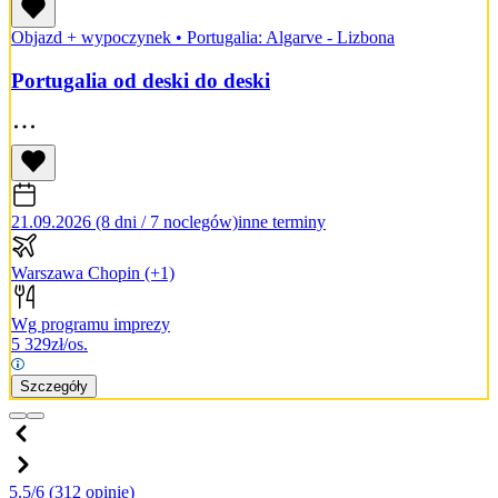
Objazd + wypoczynek
•
Portugalia: Algarve - Lizbona
Portugalia od deski do deski
21.09.2026 (8 dni / 7 noclegów)
inne terminy
Warszawa Chopin
(+1)
Wg programu imprezy
5 329
zł/os.
Szczegóły
5.5/6
(312 opinie)