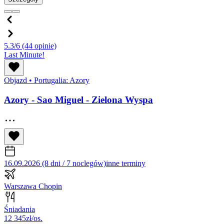
5.3/6
(44 opinie)
Last Minute!
Objazd
•
Portugalia: Azory
Azory - Sao Miguel - Zielona Wyspa
16.09.2026 (8 dni / 7 noclegów)
inne terminy
Warszawa Chopin
Śniadania
12 345
zł/os.