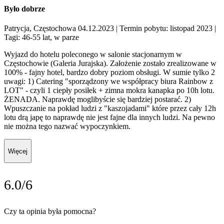
Było dobrze
Patrycja, Częstochowa 04.12.2023
| Termin pobytu: listopad 2023
|
Tagi: 46-55 lat, w parze
Wyjazd do hotelu poleconego w salonie stacjonarnym w
Częstochowie (Galeria Jurajska). Założenie zostało zrealizowane w
100% - fajny hotel, bardzo dobry poziom obsługi. W sumie tylko 2
uwagi: 1) Catering "sporządzony we współpracy biura Rainbow z
LOT" - czyli 1 ciepły posiłek + zimna mokra kanapka po 10h lotu.
ŻENADA. Naprawdę moglibyście się bardziej postarać. 2)
Wpuszczanie na pokład ludzi z "kaszojadami" które przez cały 12h
lotu drą japę to naprawdę nie jest fajne dla innych ludzi. Na pewno
nie można tego nazwać wypoczynkiem.
Więcej
6.0/6
Czy ta opinia była pomocna?