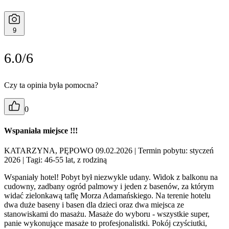
9
6.0/6
Czy ta opinia była pomocna?
0
Wspaniała miejsce !!!
KATARZYNA, PĘPOWO 09.02.2026
| Termin pobytu: styczeń
2026
| Tagi: 46-55 lat, z rodziną
Wspaniały hotel! Pobyt był niezwykle udany. Widok z balkonu na
cudowny, zadbany ogród palmowy i jeden z basenów, za którym
widać zielonkawą taflę Morza Adamańskiego. Na terenie hotelu
dwa duże baseny i basen dla dzieci oraz dwa miejsca ze
stanowiskami do masażu. Masaże do wyboru - wszystkie super,
panie wykonujące masaże to profesjonalistki. Pokój czyściutki,