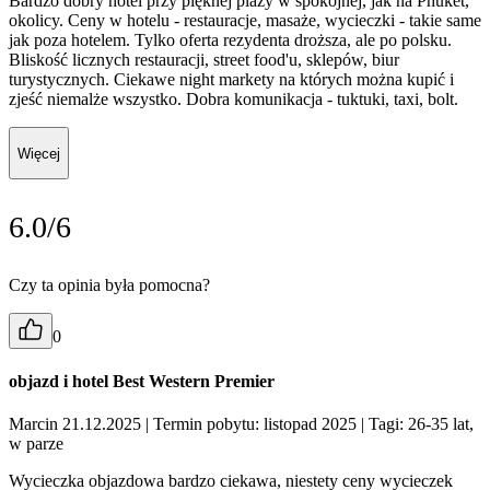
Bardzo dobry hotel przy pięknej plaży w spokojnej, jak na Phuket,
okolicy. Ceny w hotelu - restauracje, masaże, wycieczki - takie same
jak poza hotelem. Tylko oferta rezydenta droższa, ale po polsku.
Bliskość licznych restauracji, street food'u, sklepów, biur
turystycznych. Ciekawe night markety na których można kupić i
zjeść niemalże wszystko. Dobra komunikacja - tuktuki, taxi, bolt.
Więcej
6.0/6
Czy ta opinia była pomocna?
0
objazd i hotel Best Western Premier
Marcin 21.12.2025
| Termin pobytu: listopad 2025
| Tagi: 26-35 lat,
w parze
Wycieczka objazdowa bardzo ciekawa, niestety ceny wycieczek