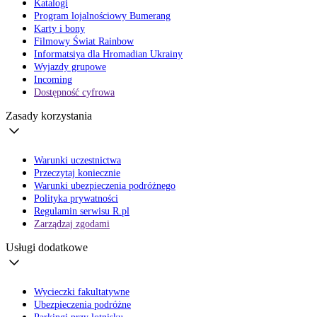
Katalogi
Program lojalnościowy Bumerang
Karty i bony
Filmowy Świat Rainbow
Informatsiya dla Hromadian Ukrainy
Wyjazdy grupowe
Incoming
Dostępność cyfrowa
Zasady korzystania
Warunki uczestnictwa
Przeczytaj koniecznie
Warunki ubezpieczenia podróżnego
Polityka prywatności
Regulamin serwisu R.pl
Zarządzaj zgodami
Usługi dodatkowe
Wycieczki fakultatywne
Ubezpieczenia podróżne