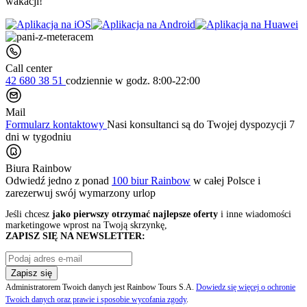
wakacji!
Call center
42 680 38 51
codziennie
w godz. 8:00-22:00
Mail
Formularz kontaktowy
Nasi konsultanci są do Twojej dyspozycji 7
dni w tygodniu
Biura Rainbow
Odwiedź jedno z ponad
100 biur Rainbow
w całej Polsce i
zarezerwuj swój
wymarzony urlop
Jeśli chcesz
jako pierwszy otrzymać najlepsze oferty
i inne wiadomości
marketingowe wprost na Twoją skrzynkę,
ZAPISZ SIĘ NA NEWSLETTER:
Zapisz się
Administratorem Twoich danych jest Rainbow Tours S.A.
Dowiedz się więcej o ochronie
Twoich danych oraz prawie i sposobie wycofania zgody
.