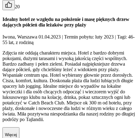
20
Idealny hotel ze względu na położenie i masę pięknych drzew
dających półcień dla leżaków przy plaży
Iwona, Warszawa 01.04.2023
| Termin pobytu: luty 2023
| Tagi: 46-
55 lat, z rodziną
Zdjęcia nie oddają charakteru miejsca. Hotel z bardzo dobrymi
pokojami, dużymi tarasami i wysoką jakością części wspólnych.
Bardzo zadbany i pełen zieleni. Posiadał najpiękniejsze drzewa
dające półcień, gdy chcieliśmy leżeć z widokiem przy plaży.
Wspaniałe centrum spa. Hotel wybierany głownie przez dorosłych.
Cisza, komfort, kultura. Doskonała plaża dla ludzi lubiących długie
spacery lub jogging. Idealne miejsce do wypadów na lokalne
wycieczki i dla osób chcących odpocząć i wieczorem wyjść do
luksusowego klubu na kolację, drinka, pokaz sztucznych ogni lub
potańczyć w Catch Beach Club. Miejsce ok 300 m od hotelu, przy
plaży, doskonałe i nowoczesne dla ludzi w różnym wieku z całego
świata. Miła pozytywna niespodzianka dla naszej rodziny po długiej
podróży po Tajlandii.
Więcej