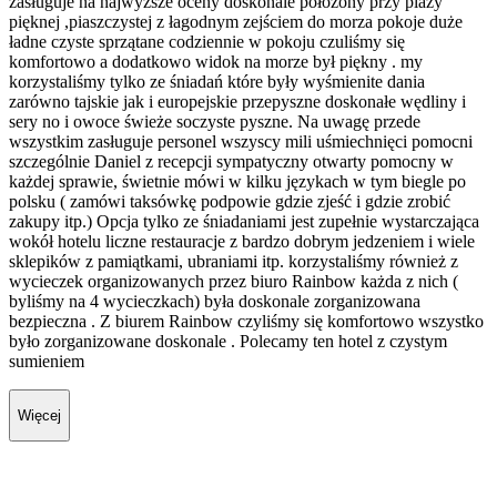
zasługuje na najwyższe oceny doskonale położony przy plaży
pięknej ,piaszczystej z łagodnym zejściem do morza pokoje duże
ładne czyste sprzątane codziennie w pokoju czuliśmy się
komfortowo a dodatkowo widok na morze był piękny . my
korzystaliśmy tylko ze śniadań które były wyśmienite dania
zarówno tajskie jak i europejskie przepyszne doskonałe wędliny i
sery no i owoce świeże soczyste pyszne. Na uwagę przede
wszystkim zasługuje personel wszyscy mili uśmiechnięci pomocni
szczególnie Daniel z recepcji sympatyczny otwarty pomocny w
każdej sprawie, świetnie mówi w kilku językach w tym biegle po
polsku ( zamówi taksówkę podpowie gdzie zjeść i gdzie zrobić
zakupy itp.) Opcja tylko ze śniadaniami jest zupełnie wystarczająca
wokół hotelu liczne restauracje z bardzo dobrym jedzeniem i wiele
sklepików z pamiątkami, ubraniami itp. korzystaliśmy również z
wycieczek organizowanych przez biuro Rainbow każda z nich (
byliśmy na 4 wycieczkach) była doskonale zorganizowana
bezpieczna . Z biurem Rainbow czyliśmy się komfortowo wszystko
było zorganizowane doskonale . Polecamy ten hotel z czystym
sumieniem
Więcej