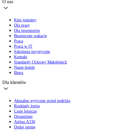
O nas
Kim jesteśmy
Dla prasy
Dla inwestorów
Bezpieczne wakacje
Praca
Praca w IT
Szkolenia turystyczne
Kontakt
Standardy Ochrony Małoletnich
Nasze hotele
Biura
Dla klientów
Aktualne wytyczne przed podróżą
Rozkłady lotów
Linie lotnicze
Dreamliner
Airbus A330
Dodaj opinię