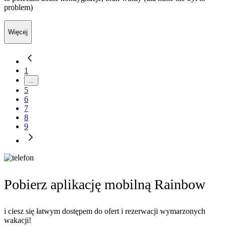
problem)
Więcej
1
...
5
6
7
8
9
Pobierz aplikację mobilną Rainbow
i ciesz się łatwym dostępem do ofert i rezerwacji wymarzonych
wakacji!