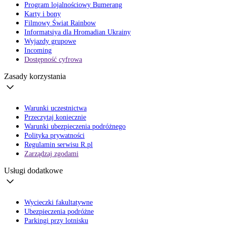
Program lojalnościowy Bumerang
Karty i bony
Filmowy Świat Rainbow
Informatsiya dla Hromadian Ukrainy
Wyjazdy grupowe
Incoming
Dostępność cyfrowa
Zasady korzystania
Warunki uczestnictwa
Przeczytaj koniecznie
Warunki ubezpieczenia podróżnego
Polityka prywatności
Regulamin serwisu R.pl
Zarządzaj zgodami
Usługi dodatkowe
Wycieczki fakultatywne
Ubezpieczenia podróżne
Parkingi przy lotnisku