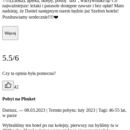
7/11(Żabka), apteka, sklepy, postój "taxi", warzywniaki!😜 Co
najważniejsze: leżaki i parasole dostępne zawsze i bez opłat! Mam
nadzieję, że Daniel następnym razem będzie już Szefem hotelu!
Pozdrawiamy serdecznie!!!!❤️
Więcej
5.5/6
Czy ta opinia była pomocna?
42
Pobyt na Phuket
Dariusz, --- 08.03.2023
| Termin pobytu: luty 2023
| Tagi: 46-55 lat,
w parze
Wybraliśmy ten hotel po raz kolejny, pierwszy raz byliśmy tu w