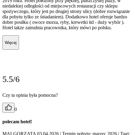
2019 roku. Hotel położony przy pięknej, piaszczystej plaży, w
niedalekiej odległości od miejscowych restauracji czy sklepu
spożywczego, który jest po drugiej strony ulicy (dobre rozwiązanie
dla pobytu tylko ze śniadaniem). Dodatkowo hotel oferuje bardzo
dobre posiłku ( owoce morza, ryby, krewetki itd - duży wybór ).
Hotel także zatrudnia pracownika, który mówi po polsku.
Więcej
5.5/6
Czy ta opinia była pomocna?
0
polecam hotel!
MALGORZATA 03.04.2026
| Termin pobytu: marzec 2026
| Tagi: