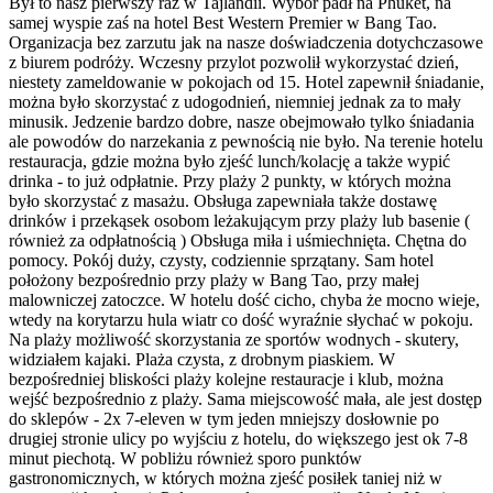
Był to nasz pierwszy raz w Tajlandii. Wybór padł na Phuket, na
samej wyspie zaś na hotel Best Western Premier w Bang Tao.
Organizacja bez zarzutu jak na nasze doświadczenia dotychczasowe
z biurem podróży. Wczesny przylot pozwolił wykorzystać dzień,
niestety zameldowanie w pokojach od 15. Hotel zapewnił śniadanie,
można było skorzystać z udogodnień, niemniej jednak za to mały
minusik. Jedzenie bardzo dobre, nasze obejmowało tylko śniadania
ale powodów do narzekania z pewnością nie było. Na terenie hotelu
restauracja, gdzie można było zjeść lunch/kolację a także wypić
drinka - to już odpłatnie. Przy plaży 2 punkty, w których można
było skorzystać z masażu. Obsługa zapewniała także dostawę
drinków i przekąsek osobom leżakującym przy plaży lub basenie (
również za odpłatnością ) Obsługa miła i uśmiechnięta. Chętna do
pomocy. Pokój duży, czysty, codziennie sprzątany. Sam hotel
położony bezpośrednio przy plaży w Bang Tao, przy małej
malowniczej zatoczce. W hotelu dość cicho, chyba że mocno wieje,
wtedy na korytarzu hula wiatr co dość wyraźnie słychać w pokoju.
Na plaży możliwość skorzystania ze sportów wodnych - skutery,
widziałem kajaki. Plaża czysta, z drobnym piaskiem. W
bezpośredniej bliskości plaży kolejne restauracje i klub, można
wejść bezpośrednio z plaży. Sama miejscowość mała, ale jest dostęp
do sklepów - 2x 7-eleven w tym jeden mniejszy dosłownie po
drugiej stronie ulicy po wyjściu z hotelu, do większego jest ok 7-8
minut piechotą. W pobliżu również sporo punktów
gastronomicznych, w których można zjeść posiłek taniej niż w