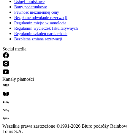
Usługi lotniskowe
Bony podarunkowe
Pewność niezmiennej ceny
Bezpłatne odwołanie rezerwacji
Regulamin miejsc w samolocie
Regulamin wycieczek fakultatywnych
Regulamin szkoleń narciarskich
Bezpłatna zmiana rezerwacji
Social media
Kanały płatności
Wszelkie prawa zastrzeżone ©1991-2026 Biuro podróży Rainbow
Tours S.A.