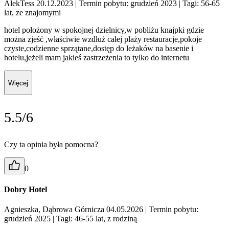
AlekTess 20.12.2023
| Termin pobytu: grudzień 2023
| Tagi: 56-65
lat, ze znajomymi
hotel położony w spokojnej dzielnicy,w pobliżu knajpki gdzie
można zjeść ,właściwie wzdłuż całej plaży restauracje,pokoje
czyste,codzienne sprzątane,dostęp do leżaków na basenie i
hotelu,jeżeli mam jakieś zastrzeżenia to tylko do internetu
Więcej
5.5/6
Czy ta opinia była pomocna?
0
Dobry Hotel
Agnieszka, Dąbrowa Górnicza 04.05.2026
| Termin pobytu:
grudzień 2025
| Tagi: 46-55 lat, z rodziną