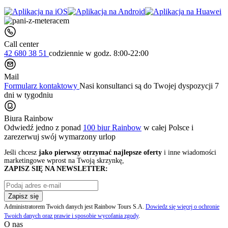
Call center
42 680 38 51
codziennie
w godz. 8:00-22:00
Mail
Formularz kontaktowy
Nasi konsultanci są do Twojej dyspozycji 7
dni w tygodniu
Biura Rainbow
Odwiedź jedno z ponad
100 biur Rainbow
w całej Polsce i
zarezerwuj swój
wymarzony urlop
Jeśli chcesz
jako pierwszy otrzymać najlepsze oferty
i inne wiadomości
marketingowe wprost na Twoją skrzynkę,
ZAPISZ SIĘ NA NEWSLETTER:
Zapisz się
Administratorem Twoich danych jest Rainbow Tours S.A.
Dowiedz się więcej o ochronie
Twoich danych oraz prawie i sposobie wycofania zgody
.
O nas