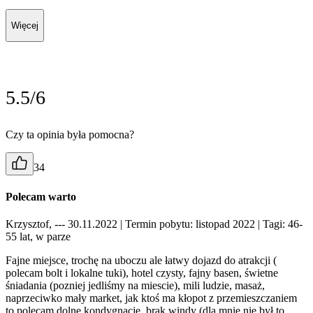
Więcej
5.5/6
Czy ta opinia była pomocna?
34
Polecam warto
Krzysztof, --- 30.11.2022
| Termin pobytu: listopad 2022
| Tagi: 46-
55 lat, w parze
Fajne miejsce, trochę na uboczu ale łatwy dojazd do atrakcji (
polecam bolt i lokalne tuki), hotel czysty, fajny basen, świetne
śniadania (pozniej jedliśmy na miescie), mili ludzie, masaż,
naprzeciwko mały market, jak ktoś ma kłopot z przemieszczaniem
to polecam dolne kondygnacje, brak windy (dla mnie nie był to