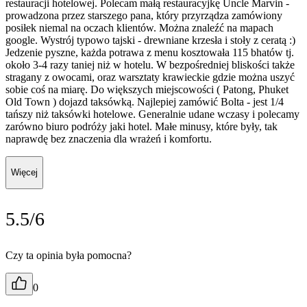
restauracji hotelowej. Polecam małą restauracyjkę Uncle Marvin -
prowadzona przez starszego pana, który przyrządza zamówiony
posiłek niemal na oczach klientów. Można znaleźć na mapach
google. Wystrój typowo tajski - drewniane krzesła i stoły z ceratą :)
Jedzenie pyszne, każda potrawa z menu kosztowała 115 bhatów tj.
około 3-4 razy taniej niż w hotelu. W bezpośredniej bliskości także
stragany z owocami, oraz warsztaty krawieckie gdzie można uszyć
sobie coś na miarę. Do większych miejscowości ( Patong, Phuket
Old Town ) dojazd taksówką. Najlepiej zamówić Bolta - jest 1/4
tańszy niż taksówki hotelowe. Generalnie udane wczasy i polecamy
zarówno biuro podróży jaki hotel. Małe minusy, które były, tak
naprawdę bez znaczenia dla wrażeń i komfortu.
Więcej
5.5/6
Czy ta opinia była pomocna?
0