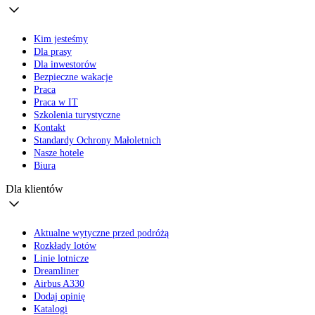
Kim jesteśmy
Dla prasy
Dla inwestorów
Bezpieczne wakacje
Praca
Praca w IT
Szkolenia turystyczne
Kontakt
Standardy Ochrony Małoletnich
Nasze hotele
Biura
Dla klientów
Aktualne wytyczne przed podróżą
Rozkłady lotów
Linie lotnicze
Dreamliner
Airbus A330
Dodaj opinię
Katalogi