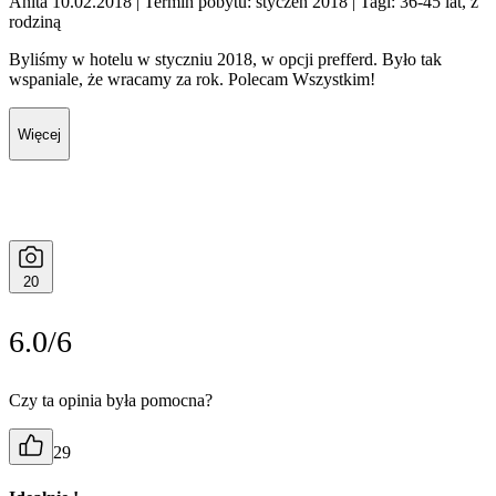
Anita 10.02.2018
| Termin pobytu: styczeń 2018
| Tagi: 36-45 lat, z
rodziną
Byliśmy w hotelu w styczniu 2018, w opcji prefferd. Było tak
wspaniale, że wracamy za rok. Polecam Wszystkim!
Więcej
20
6.0/6
Czy ta opinia była pomocna?
29