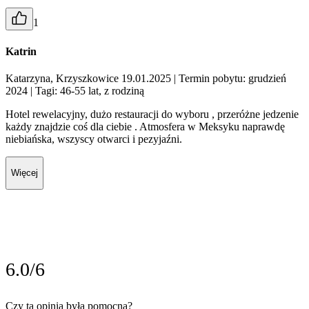
1
Katrin
Katarzyna, Krzyszkowice 19.01.2025
| Termin pobytu: grudzień
2024
| Tagi: 46-55 lat, z rodziną
Hotel rewelacyjny, dużo restauracji do wyboru , przeróżne jedzenie
każdy znajdzie coś dla ciebie . Atmosfera w Meksyku naprawdę
niebiańska, wszyscy otwarci i pezyjaźni.
Więcej
6.0/6
Czy ta opinia była pomocna?