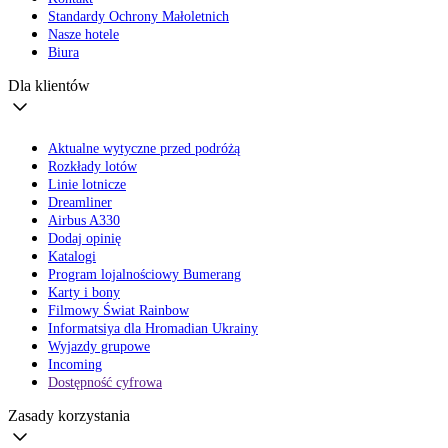
Standardy Ochrony Małoletnich
Nasze hotele
Biura
Dla klientów
Aktualne wytyczne przed podróżą
Rozkłady lotów
Linie lotnicze
Dreamliner
Airbus A330
Dodaj opinię
Katalogi
Program lojalnościowy Bumerang
Karty i bony
Filmowy Świat Rainbow
Informatsiya dla Hromadian Ukrainy
Wyjazdy grupowe
Incoming
Dostępność cyfrowa
Zasady korzystania