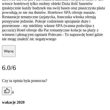
wiosce hotelowej tylko osobny obiekt Duża ilość basenów
(praktycznie każdy budynek ma swój basen oraz piaszczysta plaża
powodują ze nie ma tłumów. Hotelowe SPA oferuje masaże.
Restauracje tematyczne (azjatycka, francuska włoska oferują
przepyszne jedzenie. Pokoje codziennie sprzątanie duże i
przestronne - my mieliśmy własne SPA (wanna podwójna z
jaccuziz) Hotel oferuje dla Par romantyczne kolacje na plaży z
winnem i płonącymi ogniami Polecam - To naprawdę hotel gdzie
nie mogę znaleźć nic negatywnego
Więcej
6.0/6
Czy ta opinia była pomocna?
4
wakacje 2020