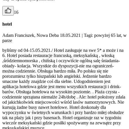
16
hotel
Adam Franciszek, Nowa Deba 18.05.2021
| Tagi: powyżej 65 lat, w
parze
byliśmy od 04-15.05.2021./ Hotel zasługuje na swe 5* a może i na
6. Hotel posiada restauracje francuską, meksykańską , włoską
,śródziemnomorska , chińską i oczywiście ogólną salę śniadania-
obiady- kolacja. Wszystkie do dyspozycji-nie ma ograniczeń-
można codziennie. Obsługa bardzo miła. Po polsku się nie
porozumiesz tylko hiszpański lub angielski. Jedzenie bardzo
smaczne każdy znajdzie coś dla siebie. Udogodnieniem jest
aplikacja hotelowa gdzie jest menu wszystkich restauracji i drink-
barów. Obsługa hotelowa na wysokim poziomie. . Plaża czysta -
codziennie sprzątana niemalże 24h/dobę . Ale: hotel położony zdala
od jakichkolwiek miejscowości wśród lasów namorzynowych. Nie
kursują żadne busy nawet hotelowe. Hotel doskonały dla
wypoczynku w świetnych warunkach i przy bardzo miłej obsłudze
tak na plaży jak i przy basenach. Hotel organizuje raz w tygodniu
wieczór meksykański gdzie posiłki spożywamy na zewnątrz przy
meksykańskiej muzyce.