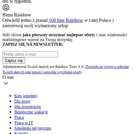
dni w tygodniu
Biura Rainbow
Odwiedź jedno z ponad
100 biur Rainbow
w całej Polsce i
zarezerwuj swój
wymarzony urlop
Jeśli chcesz
jako pierwszy otrzymać najlepsze oferty
i inne wiadomości
marketingowe wprost na Twoją skrzynkę,
ZAPISZ SIĘ NA NEWSLETTER:
Zapisz się
Administratorem Twoich danych jest Rainbow Tours S.A.
Dowiedz się więcej o ochronie
Twoich danych oraz prawie i sposobie wycofania zgody
.
O nas
Kim jesteśmy
Dla prasy
Dla inwestorów
Bezpieczne wakacje
Praca
Praca w IT
Szkolenia turystyczne
Kontakt