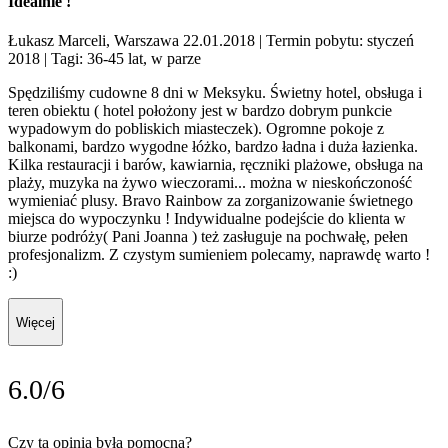
Idealnie !
Łukasz Marceli, Warszawa 22.01.2018
| Termin pobytu: styczeń
2018
| Tagi: 36-45 lat, w parze
Spędziliśmy cudowne 8 dni w Meksyku. Świetny hotel, obsługa i
teren obiektu ( hotel położony jest w bardzo dobrym punkcie
wypadowym do pobliskich miasteczek). Ogromne pokoje z
balkonami, bardzo wygodne łóżko, bardzo ładna i duża łazienka.
Kilka restauracji i barów, kawiarnia, ręczniki plażowe, obsługa na
plaży, muzyka na żywo wieczorami... można w nieskończoność
wymieniać plusy. Bravo Rainbow za zorganizowanie świetnego
miejsca do wypoczynku ! Indywidualne podejście do klienta w
biurze podróży( Pani Joanna ) też zasługuje na pochwałę, pełen
profesjonalizm. Z czystym sumieniem polecamy, naprawdę warto !
:)
Więcej
6.0/6
Czy ta opinia była pomocna?