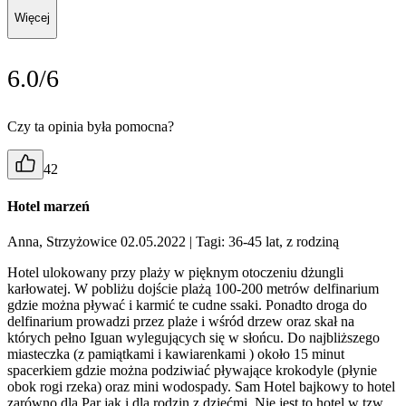
Więcej
6.0/6
Czy ta opinia była pomocna?
42
Hotel marzeń
Anna, Strzyżowice 02.05.2022
| Tagi: 36-45 lat, z rodziną
Hotel ulokowany przy plaży w pięknym otoczeniu dżungli
karłowatej. W pobliżu dojście plażą 100-200 metrów delfinarium
gdzie można pływać i karmić te cudne ssaki. Ponadto droga do
delfinarium prowadzi przez plaże i wśród drzew oraz skał na
których pełno Iguan wylegujących się w słońcu. Do najbliższego
miasteczka (z pamiątkami i kawiarenkami ) około 15 minut
spacerkiem gdzie można podziwiać pływające krokodyle (płynie
obok rogi rzeka) oraz mini wodospady. Sam Hotel bajkowy to hotel
zarówno dla Par jak i dla rodzin z dziećmi, Nie jest to hotel w tzw