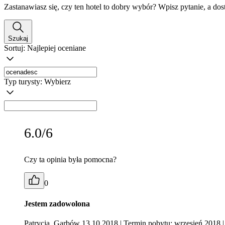
Zastanawiasz się, czy ten hotel to dobry wybór? Wpisz pytanie, a do
Szukaj
Sortuj:
Najlepiej oceniane
Typ turysty:
Wybierz
6.0/6
Czy ta opinia była pomocna?
0
Jestem zadowolona
Patrycja, Garbów 13.10.2018
| Termin pobytu: wrzesień 2018
|