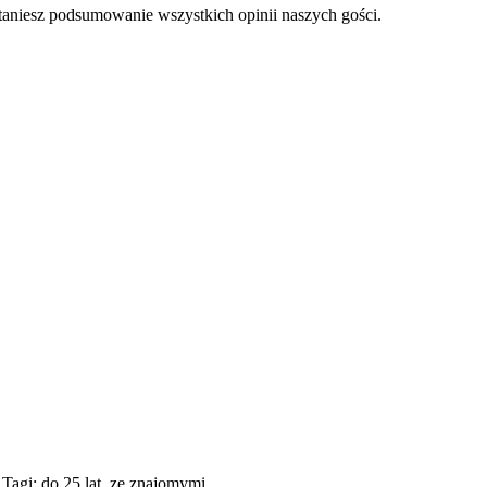
staniesz podsumowanie wszystkich opinii naszych gości.
 Tagi: do 25 lat, ze znajomymi