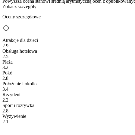
Powyższa ocena stanowi średnią arytmetyczną ocen z opublikowanych
Zobacz szczegóły
Oceny szczegółowe
Atrakcje dla dzieci
2.9
Obsługa hotelowa
2.5
Plaża
3.2
Pokój
2.8
Położenie i okolica
3.4
Rezydent
2.2
Sport i rozrywka
2.8
Wyżywienie
2.1