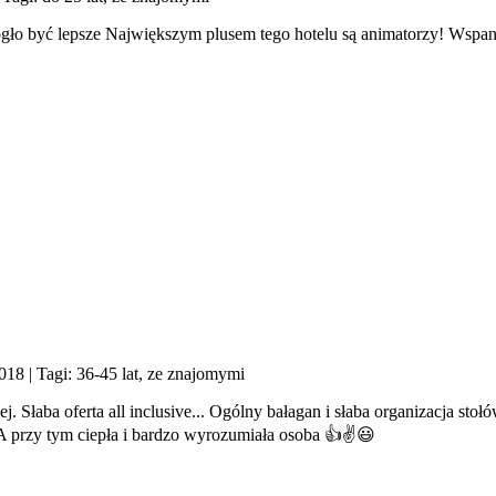
ogło być lepsze Największym plusem tego hotelu są animatorzy! Wspani
2018
| Tagi: 36-45 lat, ze znajomymi
. Słaba oferta all inclusive... Ogólny bałagan i słaba organizacja sto
A przy tym ciepła i bardzo wyrozumiała osoba 👍✌️😃