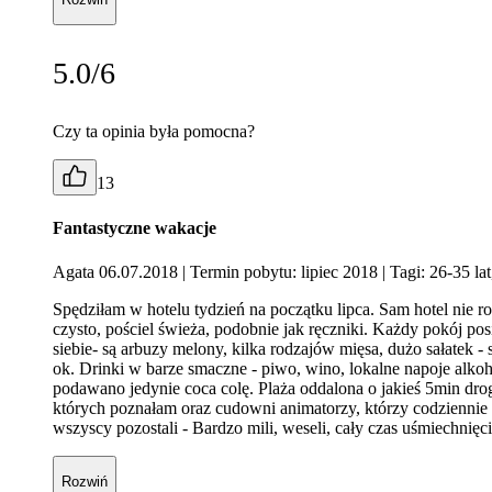
5.0/6
Czy ta opinia była pomocna?
13
Fantastyczne wakacje
Agata 06.07.2018
| Termin pobytu: lipiec 2018
| Tagi: 26-35 l
Spędziłam w hotelu tydzień na początku lipca. Sam hotel nie rob
czysto, pościel świeża, podobnie jak ręczniki. Każdy pokój pos
siebie- są arbuzy melony, kilka rodzajów mięsa, dużo sałatek 
ok. Drinki w barze smaczne - piwo, wino, lokalne napoje alkoho
podawano jedynie coca colę. Plaża oddalona o jakieś 5min drogi
których poznałam oraz cudowni animatorzy, którzy codziennie 
wszyscy pozostali - Bardzo mili, weseli, cały czas uśmiechnięci.
Rozwiń