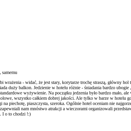
at, samemu
i wrażenia - widać, że jest stary, korytarze trochę straszą, główny hol
iada duży balkon. Jedzienie w hotelu różnie - śniadania bardzo ubogie ,
- standardowe wyżywienie. Na początku jedzenia było bardzo mało, ale
lowe, wszystko całkiem dobrej jakości. Ale tylko w barze w hotelu gdy
 na piechotę, piaszczysta, szeroka. Ogólnie hotel oceniam nie najgorze
zapewniali nam mnóstwo atrakcji a wieczorami organizowali przedstawi
 I o to chodzi !:)