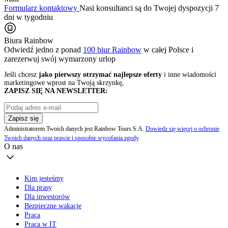
Formularz kontaktowy
Nasi konsultanci są do Twojej dyspozycji 7
dni w tygodniu
Biura Rainbow
Odwiedź jedno z ponad
100 biur Rainbow
w całej Polsce i
zarezerwuj swój
wymarzony urlop
Jeśli chcesz
jako pierwszy otrzymać najlepsze oferty
i inne wiadomości
marketingowe wprost na Twoją skrzynkę,
ZAPISZ SIĘ NA NEWSLETTER:
Zapisz się
Administratorem Twoich danych jest Rainbow Tours S.A.
Dowiedz się więcej o ochronie
Twoich danych oraz prawie i sposobie wycofania zgody
.
O nas
Kim jesteśmy
Dla prasy
Dla inwestorów
Bezpieczne wakacje
Praca
Praca w IT