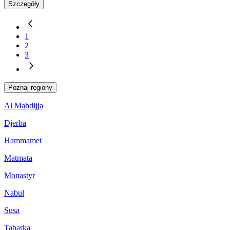
Szczegóły
1
2
3
Poznaj regiony
Al Mahdijja
Djerba
Hammamet
Matmata
Monastyr
Nabul
Susa
Tabarka