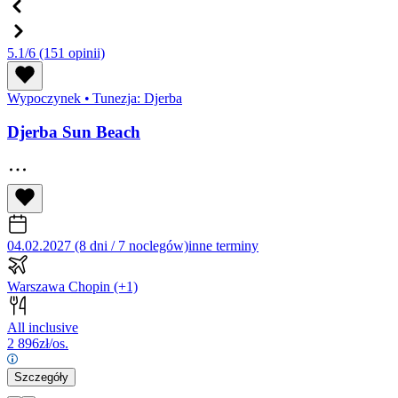
5.1/6
(151 opinii)
Wypoczynek
•
Tunezja: Djerba
Djerba Sun Beach
04.02.2027 (8 dni / 7 noclegów)
inne terminy
Warszawa Chopin
(+1)
All inclusive
2 896
zł/os.
Szczegóły