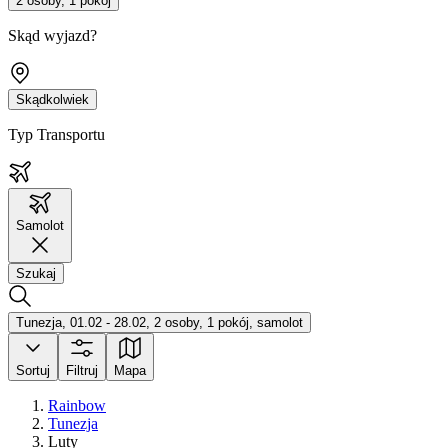
2 osoby, 1 pokój
Skąd wyjazd?
Skądkolwiek
Typ Transportu
Samolot
Szukaj
Tunezja, 01.02 - 28.02, 2 osoby, 1 pokój, samolot
Sortuj
Filtruj
Mapa
Rainbow
Tunezja
Luty