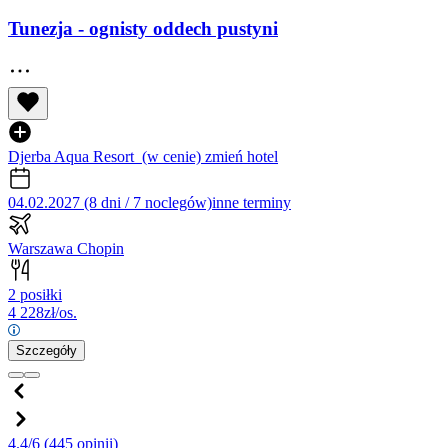
Tunezja - ognisty oddech pustyni
Djerba Aqua Resort
(w cenie)
zmień hotel
04.02.2027 (8 dni / 7 noclegów)
inne terminy
Warszawa Chopin
2 posiłki
4 228
zł/os.
Szczegóły
4.4/6
(445 opinii)