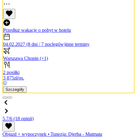
Przedłuż wakacje o pobyt w hotelu
04.02.2027 (8 dni / 7 noclegów)
inne terminy
Warszawa Chopin
(+1)
2 posiłki
3 875
zł/os.
Szczegóły
5.7/6
(18 opinii)
Objazd + wypoczynek
•
Tunezja: Djerba - Matmata