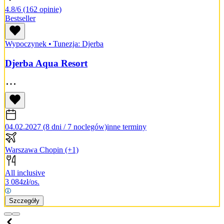
4.8/6
(162 opinie)
Bestseller
Wypoczynek
•
Tunezja: Djerba
Djerba Aqua Resort
04.02.2027 (8 dni / 7 noclegów)
inne terminy
Warszawa Chopin
(+1)
All inclusive
3 084
zł/os.
Szczegóły