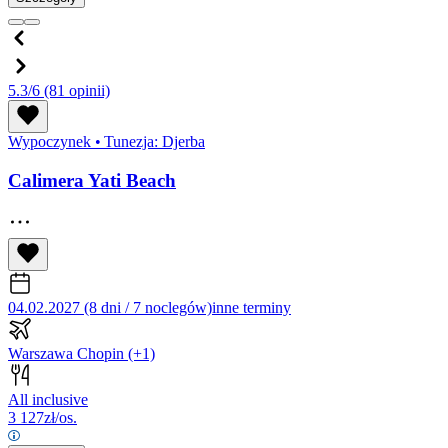
5.3/6
(81 opinii)
Wypoczynek
•
Tunezja: Djerba
Calimera Yati Beach
04.02.2027 (8 dni / 7 noclegów)
inne terminy
Warszawa Chopin
(+1)
All inclusive
3 127
zł/os.