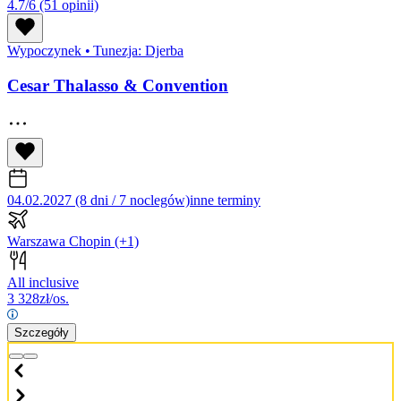
4.7/6
(51 opinii)
Wypoczynek
•
Tunezja: Djerba
Cesar Thalasso & Convention
04.02.2027 (8 dni / 7 noclegów)
inne terminy
Warszawa Chopin
(+1)
All inclusive
3 328
zł/os.
Szczegóły