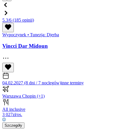
5.3/6
(185 opinii)
Wypoczynek
•
Tunezja: Djerba
Vincci Dar Midoun
04.02.2027 (8 dni / 7 noclegów)
inne terminy
Warszawa Chopin
(+1)
All inclusive
3 027
zł/os.
Szczegóły