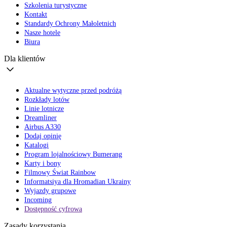
Szkolenia turystyczne
Kontakt
Standardy Ochrony Małoletnich
Nasze hotele
Biura
Dla klientów
Aktualne wytyczne przed podróżą
Rozkłady lotów
Linie lotnicze
Dreamliner
Airbus A330
Dodaj opinię
Katalogi
Program lojalnościowy Bumerang
Karty i bony
Filmowy Świat Rainbow
Informatsiya dla Hromadian Ukrainy
Wyjazdy grupowe
Incoming
Dostępność cyfrowa
Zasady korzystania