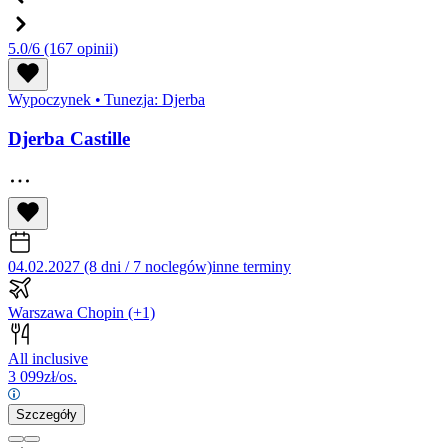
5.0/6
(167 opinii)
Wypoczynek
•
Tunezja: Djerba
Djerba Castille
04.02.2027 (8 dni / 7 noclegów)
inne terminy
Warszawa Chopin
(+1)
All inclusive
3 099
zł/os.
Szczegóły