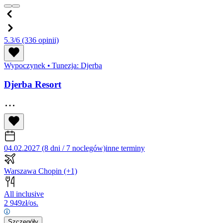
5.3/6
(336 opinii)
Wypoczynek
•
Tunezja: Djerba
Djerba Resort
04.02.2027 (8 dni / 7 noclegów)
inne terminy
Warszawa Chopin
(+1)
All inclusive
2 949
zł/os.
Szczegóły