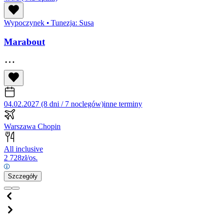
Wypoczynek
•
Tunezja: Susa
Marabout
04.02.2027 (8 dni / 7 noclegów)
inne terminy
Warszawa Chopin
All inclusive
2 728
zł/os.
Szczegóły