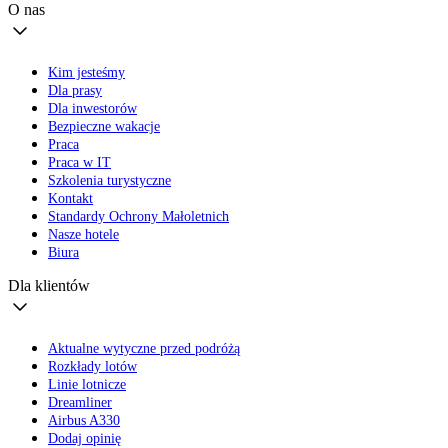
O nas
Kim jesteśmy
Dla prasy
Dla inwestorów
Bezpieczne wakacje
Praca
Praca w IT
Szkolenia turystyczne
Kontakt
Standardy Ochrony Małoletnich
Nasze hotele
Biura
Dla klientów
Aktualne wytyczne przed podróżą
Rozkłady lotów
Linie lotnicze
Dreamliner
Airbus A330
Dodaj opinię