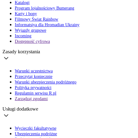
Katalogi
Program lojalnościowy Bumerang
Karty i bony
Filmowy Świat Rainbow
Informatsiya dla Hromadian Ukrainy
Wyjazdy grupowe
Incoming
Dostępność cyfrowa
Zasady korzystania
Warunki uczestnictwa
Przeczytaj koniecznie
Warunki ubezpieczenia podróżnego
Polityka prywatności
Regulamin serwisu R.pl
Zarządzaj zgodami
Usługi dodatkowe
Wycieczki fakultatywne
Ubezpieczenia podróżne