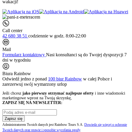
wakacji!
Call center
42 680 38 51
codziennie
w godz. 8:00-22:00
Mail
Formularz kontaktowy
Nasi konsultanci są do Twojej dyspozycji 7
dni w tygodniu
Biura Rainbow
Odwiedź jedno z ponad
100 biur Rainbow
w całej Polsce i
zarezerwuj swój
wymarzony urlop
Jeśli chcesz
jako pierwszy otrzymać najlepsze oferty
i inne wiadomości
marketingowe wprost na Twoją skrzynkę,
ZAPISZ SIĘ NA NEWSLETTER:
Zapisz się
Administratorem Twoich danych jest Rainbow Tours S.A.
Dowiedz się więcej o ochronie
Twoich danych oraz prawie i sposobie wycofania zgody
.