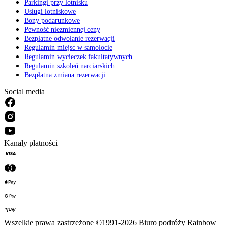
Parkingi przy lotnisku
Usługi lotniskowe
Bony podarunkowe
Pewność niezmiennej ceny
Bezpłatne odwołanie rezerwacji
Regulamin miejsc w samolocie
Regulamin wycieczek fakultatywnych
Regulamin szkoleń narciarskich
Bezpłatna zmiana rezerwacji
Social media
Kanały płatności
Wszelkie prawa zastrzeżone ©1991-2026 Biuro podróży Rainbow