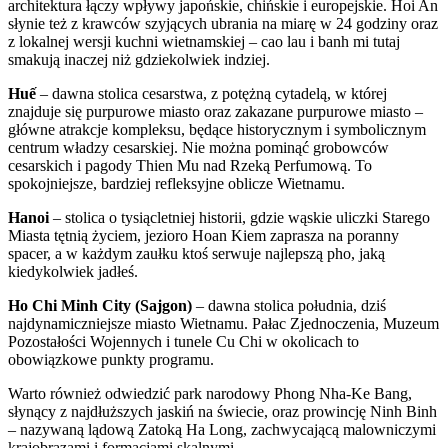
architektura łączy wpływy japońskie, chińskie i europejskie. Hoi An
słynie też z krawców szyjących ubrania na miarę w 24 godziny oraz
z lokalnej wersji kuchni wietnamskiej – cao lau i banh mi tutaj
smakują inaczej niż gdziekolwiek indziej.
Huế
– dawna stolica cesarstwa, z potężną cytadelą, w której
znajduje się purpurowe miasto oraz zakazane purpurowe miasto –
główne atrakcje kompleksu, będące historycznym i symbolicznym
centrum władzy cesarskiej. Nie można pominąć grobowców
cesarskich i pagody Thien Mu nad Rzeką Perfumową. To
spokojniejsze, bardziej refleksyjne oblicze Wietnamu.
Hanoi
– stolica o tysiącletniej historii, gdzie wąskie uliczki Starego
Miasta tętnią życiem, jezioro Hoan Kiem zaprasza na poranny
spacer, a w każdym zaułku ktoś serwuje najlepszą pho, jaką
kiedykolwiek jadłeś.
Ho Chi Minh City (Sajgon)
– dawna stolica południa, dziś
najdynamiczniejsze miasto Wietnamu. Pałac Zjednoczenia, Muzeum
Pozostałości Wojennych i tunele Cu Chi w okolicach to
obowiązkowe punkty programu.
Warto również odwiedzić park narodowy Phong Nha-Ke Bang,
słynący z najdłuższych jaskiń na świecie, oraz prowincję Ninh Binh
– nazywaną lądową Zatoką Ha Long, zachwycającą malowniczymi
krajobrazami i formacjami skalnymi.