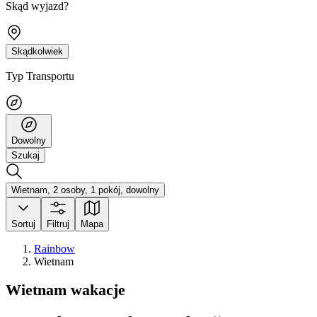
Skąd wyjazd?
Skądkolwiek
Typ Transportu
Dowolny
Szukaj
Wietnam, 2 osoby, 1 pokój, dowolny
Sortuj
Filtruj
Mapa
Rainbow
Wietnam
Wietnam wakacje