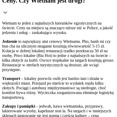
Ceny. Czy Wietnam jest drogi?
Wietnam to jeden z najtańszych kierunków egzotycznych na
świecie. Ceny na miejscu są znacząco niższe niż w Polsce, a jakość
jedzenia i usług – zaskakująco wysoka.
Jedzenie
to największy atut cenowy Wietnamu. Pho, banh mi czy
bun cha na ulicznym straganie kosztują równowartość 5-15 zł.
Kolacja w dobrej lokalnej restauracji rzadko przekracza 50 zł na
osobę. Piwo lokalne (Bia Hoi) to jedne z najtańszych na świecie –
kilka złotych za kufel. Owoce tropikalne na targach kosztują grosze.
Restauracje w strefach turystycznych są droższe, ale wciąż
przystępne.
Transport
– lokalny przewóz osób jest bardzo tani i działa w
większości miast. Przejazd po mieście to wydatek rzędu kilku
złotych. Pociągi i autobusy międzymiastowe są niedrogie, choć
komfort bywa różny. Wycieczka zorganizowana eliminuje logistykę
transportową.
Zakupy i pamiątki
– jedwab, kawa wietnamska, przyprawy,
lakierowane wyroby, kapelusze non la. Na targach i w mniejszych
sklepach targowanie się jest normą i częścią kultury – cena