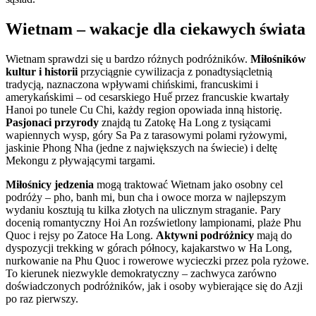
Wietnam – wakacje dla ciekawych świata
Wietnam sprawdzi się u bardzo różnych podróżników.
Miłośników
kultur i historii
przyciągnie cywilizacja z ponadtysiącletnią
tradycją, naznaczona wpływami chińskimi, francuskimi i
amerykańskimi – od cesarskiego Huế przez francuskie kwartały
Hanoi po tunele Cu Chi, każdy region opowiada inną historię.
Pasjonaci przyrody
znajdą tu Zatokę Ha Long z tysiącami
wapiennych wysp, góry Sa Pa z tarasowymi polami ryżowymi,
jaskinie Phong Nha (jedne z największych na świecie) i deltę
Mekongu z pływającymi targami.
Miłośnicy jedzenia
mogą traktować Wietnam jako osobny cel
podróży – pho, banh mi, bun cha i owoce morza w najlepszym
wydaniu kosztują tu kilka złotych na ulicznym straganie. Pary
docenią romantyczny Hoi An rozświetlony lampionami, plaże Phu
Quoc i rejsy po Zatoce Ha Long.
Aktywni podróżnicy
mają do
dyspozycji trekking w górach północy, kajakarstwo w Ha Long,
nurkowanie na Phu Quoc i rowerowe wycieczki przez pola ryżowe.
To kierunek niezwykle demokratyczny – zachwyca zarówno
doświadczonych podróżników, jak i osoby wybierające się do Azji
po raz pierwszy.