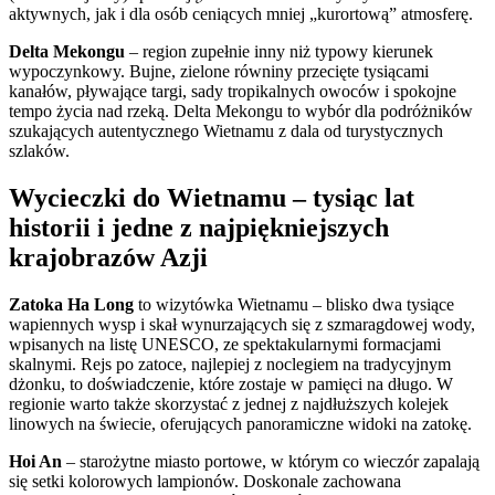
aktywnych, jak i dla osób ceniących mniej „kurortową” atmosferę.
Delta Mekongu
– region zupełnie inny niż typowy kierunek
wypoczynkowy. Bujne, zielone równiny przecięte tysiącami
kanałów, pływające targi, sady tropikalnych owoców i spokojne
tempo życia nad rzeką. Delta Mekongu to wybór dla podróżników
szukających autentycznego Wietnamu z dala od turystycznych
szlaków.
Wycieczki do Wietnamu – tysiąc lat
historii i jedne z najpiękniejszych
krajobrazów Azji
Zatoka Ha Long
to wizytówka Wietnamu – blisko dwa tysiące
wapiennych wysp i skał wynurzających się z szmaragdowej wody,
wpisanych na listę UNESCO, ze spektakularnymi formacjami
skalnymi. Rejs po zatoce, najlepiej z noclegiem na tradycyjnym
dżonku, to doświadczenie, które zostaje w pamięci na długo. W
regionie warto także skorzystać z jednej z najdłuższych kolejek
linowych na świecie, oferujących panoramiczne widoki na zatokę.
Hoi An
– starożytne miasto portowe, w którym co wieczór zapalają
się setki kolorowych lampionów. Doskonale zachowana