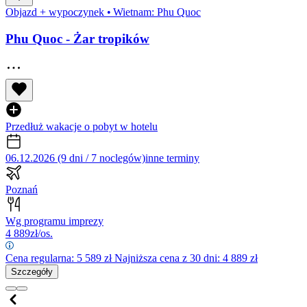
Objazd + wypoczynek
•
Wietnam: Phu Quoc
Phu Quoc - Żar tropików
Przedłuż wakacje o pobyt w hotelu
06.12.2026 (9 dni / 7 noclegów)
inne terminy
Poznań
Wg programu imprezy
4 889
zł/os.
Cena regularna:
5 589
zł
Najniższa cena z 30 dni: 4 889 zł
Szczegóły