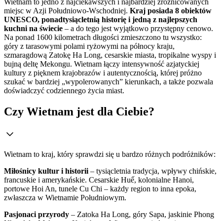
Wietnam to jedno z najciekawszych i najbardziej zróżnicowanych
miejsc w Azji Południowo-Wschodniej.
Kraj posiada 8 obiektów
UNESCO, ponadtysiącletnią historię i jedną z najlepszych
kuchni na świecie
– a do tego jest wyjątkowo przystępny cenowo.
Na ponad 1600 kilometrach długości zmieszczono tu wszystko:
góry z tarasowymi polami ryżowymi na północy kraju,
szmaragdową Zatokę Ha Long, cesarskie miasta, tropikalne wyspy i
bujną deltę Mekongu. Wietnam łączy intensywność azjatyckiej
kultury z pięknem krajobrazów i autentycznością, której próżno
szukać w bardziej „wypolerowanych” kierunkach, a także pozwala
doświadczyć codziennego życia miast.
Czy Wietnam jest dla Ciebie?
Wietnam to kraj, który sprawdzi się u bardzo różnych podróżników:
Miłośnicy kultur i historii
– tysiącletnia tradycja, wpływy chińskie,
francuskie i amerykańskie. Cesarskie Huế, kolonialne Hanoi,
portowe Hoi An, tunele Cu Chi – każdy region to inna epoka,
zwłaszcza w Wietnamie Południowym.
Pasjonaci przyrody
– Zatoka Ha Long, góry Sapa, jaskinie Phong