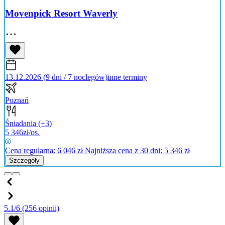
Movenpick Resort Waverly
13.12.2026 (9 dni / 7 noclegów)
inne terminy
Poznań
Śniadania
(+3)
5 346
zł/os.
Cena regularna:
6 046
zł
Najniższa cena z 30 dni: 5 346 zł
Szczegóły
5.1/6
(256 opinii)