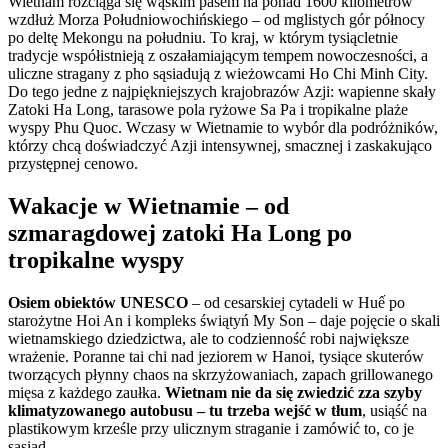
Wietnam rozciąga się wąskim pasem na ponad 1600 kilometrów
wzdłuż Morza Południowochińskiego – od mglistych gór północy
po deltę Mekongu na południu. To kraj, w którym tysiącletnie
tradycje współistnieją z oszałamiającym tempem nowoczesności, a
uliczne stragany z pho sąsiadują z wieżowcami Ho Chi Minh City.
Do tego jedne z najpiękniejszych krajobrazów Azji: wapienne skały
Zatoki Ha Long, tarasowe pola ryżowe Sa Pa i tropikalne plaże
wyspy Phu Quoc. Wczasy w Wietnamie to wybór dla podróżników,
którzy chcą doświadczyć Azji intensywnej, smacznej i zaskakująco
przystępnej cenowo.
Wakacje w Wietnamie – od
szmaragdowej zatoki Ha Long po
tropikalne wyspy
Osiem obiektów UNESCO
– od cesarskiej cytadeli w Huế po
starożytne Hoi An i kompleks świątyń My Son – daje pojęcie o skali
wietnamskiego dziedzictwa, ale to codzienność robi największe
wrażenie. Poranne tai chi nad jeziorem w Hanoi, tysiące skuterów
tworzących płynny chaos na skrzyżowaniach, zapach grillowanego
mięsa z każdego zaułka.
Wietnam nie da się zwiedzić zza szyby
klimatyzowanego autobusu – tu trzeba wejść w tłum
, usiąść na
plastikowym krześle przy ulicznym straganie i zamówić to, co je
sąsiad.