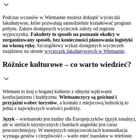
Podczas wczasów w Wietnamie możesz dokupić wycieczki
fakultatywne, które pozwalają samodzielnie kształtować program
pobytu. Zakres dostępnych wycieczek zależy od regionu
wypoczynku.
Fakultety to sposób na poznanie okolicy w
zorganizowany sposób, bez konieczności planowania logistyki
na własną rękę.
Szczegółowy wykaz dostępnych wycieczek
znajdziesz na stronie
wycieczek fakultatywnych w Wietnamie
.
Różnice kulturowe – co warto wiedzieć?
Wietnam to kraj o bogatej kulturze z silnymi wpływami
konfucjanizmu i buddyzmu.
Wietnamczycy są gościnni i
przyjaźni wobec turystów
, a kontakt z miejscową ludnością to
jedna z największych wartości podróży.
Język
– wietnamski jest trudny dla Europejczyków (język tonalny),
ale w strefach turystycznych i hotelach angielski jest coraz
powszechniejszy. W mniejszych miejscowościach komunikacja
wymaga gestów i cierpliwości – warto mieć translator w telefonie.