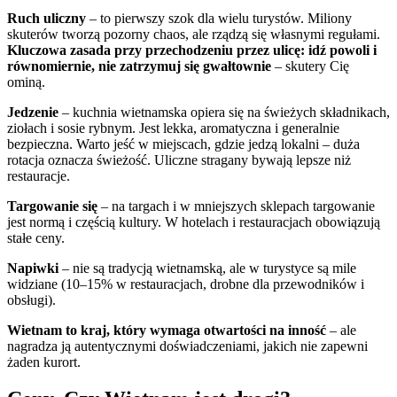
Ruch uliczny
– to pierwszy szok dla wielu turystów. Miliony
skuterów tworzą pozorny chaos, ale rządzą się własnymi regułami.
Kluczowa zasada przy przechodzeniu przez ulicę: idź powoli i
równomiernie, nie zatrzymuj się gwałtownie
– skutery Cię
ominą.
Jedzenie
– kuchnia wietnamska opiera się na świeżych składnikach,
ziołach i sosie rybnym. Jest lekka, aromatyczna i generalnie
bezpieczna. Warto jeść w miejscach, gdzie jedzą lokalni – duża
rotacja oznacza świeżość. Uliczne stragany bywają lepsze niż
restauracje.
Targowanie się
– na targach i w mniejszych sklepach targowanie
jest normą i częścią kultury. W hotelach i restauracjach obowiązują
stałe ceny.
Napiwki
– nie są tradycją wietnamską, ale w turystyce są mile
widziane (10–15% w restauracjach, drobne dla przewodników i
obsługi).
Wietnam to kraj, który wymaga otwartości na inność
– ale
nagradza ją autentycznymi doświadczeniami, jakich nie zapewni
żaden kurort.