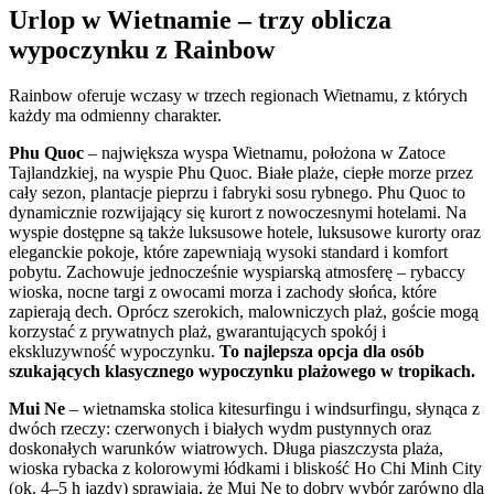
Urlop w Wietnamie – trzy oblicza
wypoczynku z Rainbow
Rainbow oferuje wczasy w trzech regionach Wietnamu, z których
każdy ma odmienny charakter.
Phu Quoc
– największa wyspa Wietnamu, położona w Zatoce
Tajlandzkiej, na wyspie Phu Quoc. Białe plaże, ciepłe morze przez
cały sezon, plantacje pieprzu i fabryki sosu rybnego. Phu Quoc to
dynamicznie rozwijający się kurort z nowoczesnymi hotelami. Na
wyspie dostępne są także luksusowe hotele, luksusowe kurorty oraz
eleganckie pokoje, które zapewniają wysoki standard i komfort
pobytu. Zachowuje jednocześnie wyspiarską atmosferę – rybaccy
wioska, nocne targi z owocami morza i zachody słońca, które
zapierają dech. Oprócz szerokich, malowniczych plaż, goście mogą
korzystać z prywatnych plaż, gwarantujących spokój i
ekskluzywność wypoczynku.
To najlepsza opcja dla osób
szukających klasycznego wypoczynku plażowego w tropikach.
Mui Ne
– wietnamska stolica kitesurfingu i windsurfingu, słynąca z
dwóch rzeczy: czerwonych i białych wydm pustynnych oraz
doskonałych warunków wiatrowych. Długa piaszczysta plaża,
wioska rybacka z kolorowymi łódkami i bliskość Ho Chi Minh City
(ok. 4–5 h jazdy) sprawiają, że Mui Ne to dobry wybór zarówno dla