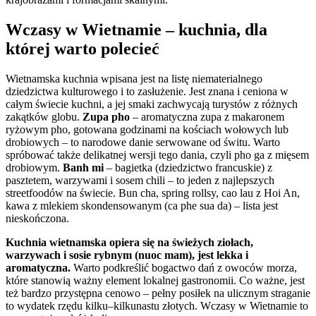
Wczasy w Wietnamie – kuchnia, dla
której warto polecieć
Wietnamska kuchnia wpisana jest na listę niematerialnego
dziedzictwa kulturowego i to zasłużenie. Jest znana i ceniona w
całym świecie kuchni, a jej smaki zachwycają turystów z różnych
zakątków globu.
Zupa pho
– aromatyczna zupa z makaronem
ryżowym pho, gotowana godzinami na kościach wołowych lub
drobiowych – to narodowe danie serwowane od świtu. Warto
spróbować także delikatnej wersji tego dania, czyli pho ga z mięsem
drobiowym.
Banh mi
– bagietka (dziedzictwo francuskie) z
pasztetem, warzywami i sosem chili – to jeden z najlepszych
streetfoodów na świecie. Bun cha, spring rollsy, cao lau z Hoi An,
kawa z mlekiem skondensowanym (ca phe sua da) – lista jest
nieskończona.
Kuchnia wietnamska opiera się na świeżych ziołach,
warzywach i sosie rybnym (nuoc mam), jest lekka i
aromatyczna.
Warto podkreślić bogactwo dań z owoców morza,
które stanowią ważny element lokalnej gastronomii. Co ważne, jest
też bardzo przystępna cenowo – pełny posiłek na ulicznym straganie
to wydatek rzędu kilku–kilkunastu złotych. Wczasy w Wietnamie to