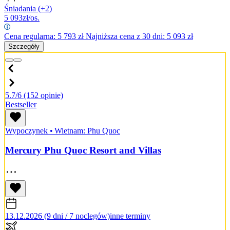
Śniadania
(+2)
5 093
zł/os.
Cena regularna:
5 793
zł
Najniższa cena z 30 dni: 5 093 zł
Szczegóły
5.7/6
(152 opinie)
Bestseller
Wypoczynek
•
Wietnam: Phu Quoc
Mercury Phu Quoc Resort and Villas
13.12.2026 (9 dni / 7 noclegów)
inne terminy