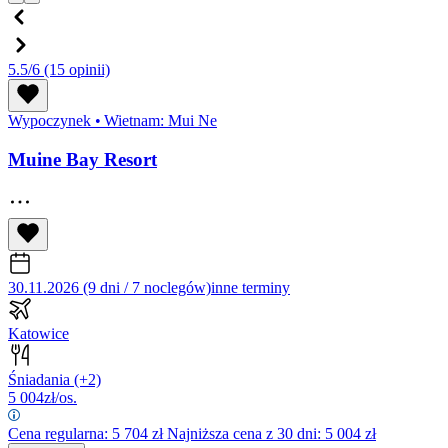
5.5/6
(15 opinii)
Wypoczynek
•
Wietnam: Mui Ne
Muine Bay Resort
30.11.2026 (9 dni / 7 noclegów)
inne terminy
Katowice
Śniadania
(+2)
5 004
zł/os.
Cena regularna:
5 704
zł
Najniższa cena z 30 dni: 5 004 zł