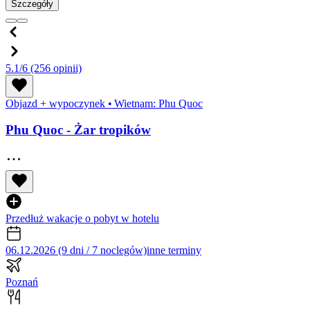
Szczegóły
5.1/6
(256 opinii)
Objazd + wypoczynek
•
Wietnam: Phu Quoc
Phu Quoc - Żar tropików
Przedłuż wakacje o pobyt w hotelu
06.12.2026 (9 dni / 7 noclegów)
inne terminy
Poznań