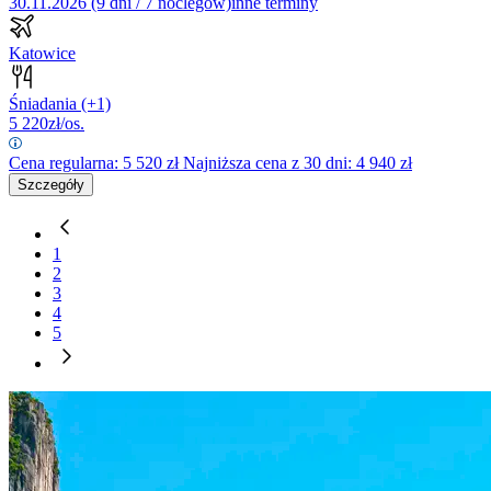
30.11.2026 (9 dni / 7 noclegów)
inne terminy
Katowice
Śniadania
(+1)
5 220
zł/os.
Cena regularna:
5 520
zł
Najniższa cena z 30 dni: 4 940 zł
Szczegóły
1
2
3
4
5