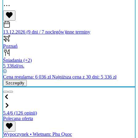
13.12.2026 (9 dni / 7 noclegów)
inne terminy
Poznań
Śniadania
(+2)
5 336
zł/os.
Cena regularna:
6 036
zł
Najniższa cena z 30 dni: 5 336 zł
Szczegóły
5.4/6
(126 opinii)
Polecana oferta
Wypoczynek
•
Wietnam: Phu Quoc