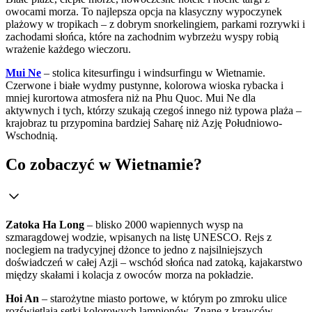
owocami morza. To najlepsza opcja na klasyczny wypoczynek
plażowy w tropikach – z dobrym snorkelingiem, parkami rozrywki i
zachodami słońca, które na zachodnim wybrzeżu wyspy robią
wrażenie każdego wieczoru.
Mui Ne
– stolica kitesurfingu i windsurfingu w Wietnamie.
Czerwone i białe wydmy pustynne, kolorowa wioska rybacka i
mniej kurortowa atmosfera niż na Phu Quoc. Mui Ne dla
aktywnych i tych, którzy szukają czegoś innego niż typowa plaża –
krajobraz tu przypomina bardziej Saharę niż Azję Południowo-
Wschodnią.
Co zobaczyć w Wietnamie?
Zatoka Ha Long
– blisko 2000 wapiennych wysp na
szmaragdowej wodzie, wpisanych na listę UNESCO. Rejs z
noclegiem na tradycyjnej dżonce to jedno z najsilniejszych
doświadczeń w całej Azji – wschód słońca nad zatoką, kajakarstwo
między skałami i kolacja z owoców morza na pokładzie.
Hoi An
– starożytne miasto portowe, w którym po zmroku ulice
rozświetlają setki kolorowych lampionów. Znane z krawców