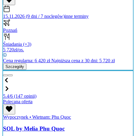
15.11.2026 (9 dni / 7 noclegów)
inne terminy
Poznań
Śniadania
(+3)
5 720
zł/os.
Cena regularna:
6 420
zł
Najniższa cena z 30 dni: 5 720 zł
Szczegóły
5.4/6
(147 opinii)
Polecana oferta
Wypoczynek
•
Wietnam: Phu Quoc
SOL by Melia Phu Quoc