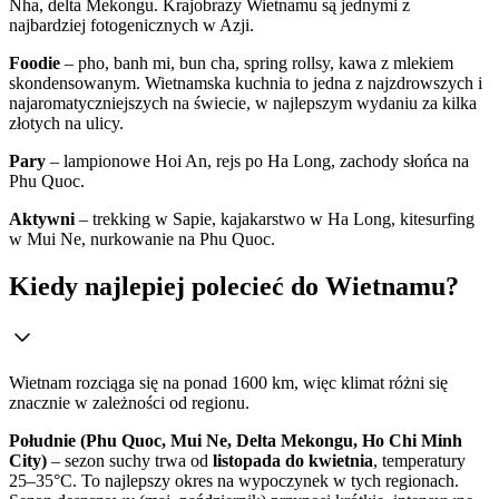
Nha, delta Mekongu. Krajobrazy Wietnamu są jednymi z
najbardziej fotogenicznych w Azji.
Foodie
– pho, banh mi, bun cha, spring rollsy, kawa z mlekiem
skondensowanym. Wietnamska kuchnia to jedna z najzdrowszych i
najaromatyczniejszych na świecie, w najlepszym wydaniu za kilka
złotych na ulicy.
Pary
– lampionowe Hoi An, rejs po Ha Long, zachody słońca na
Phu Quoc.
Aktywni
– trekking w Sapie, kajakarstwo w Ha Long, kitesurfing
w Mui Ne, nurkowanie na Phu Quoc.
Kiedy najlepiej polecieć do Wietnamu?
Wietnam rozciąga się na ponad 1600 km, więc klimat różni się
znacznie w zależności od regionu.
Południe (Phu Quoc, Mui Ne, Delta Mekongu, Ho Chi Minh
City)
– sezon suchy trwa od
listopada do kwietnia
, temperatury
25–35°C. To najlepszy okres na wypoczynek w tych regionach.