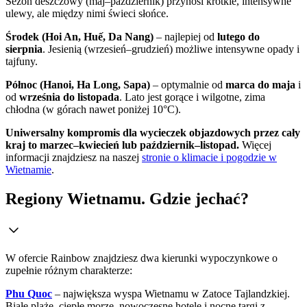
Sezon deszczowy (maj–październik) przynosi krótkie, intensywne
ulewy, ale między nimi świeci słońce.
Środek (Hoi An, Huế, Da Nang)
– najlepiej od
lutego do
sierpnia
. Jesienią (wrzesień–grudzień) możliwe intensywne opady i
tajfuny.
Północ (Hanoi, Ha Long, Sapa)
– optymalnie od
marca do maja
i
od
września do listopada
. Lato jest gorące i wilgotne, zima
chłodna (w górach nawet poniżej 10°C).
Uniwersalny kompromis dla wycieczek objazdowych przez cały
kraj to marzec–kwiecień lub październik–listopad.
Więcej
informacji znajdziesz na naszej
stronie o klimacie i pogodzie w
Wietnamie
.
Regiony Wietnamu. Gdzie jechać?
W ofercie Rainbow znajdziesz dwa kierunki wypoczynkowe o
zupełnie różnym charakterze:
Phu Quoc
– największa wyspa Wietnamu w Zatoce Tajlandzkiej.
Białe plaże, ciepłe morze, nowoczesne hotele i nocne targi z