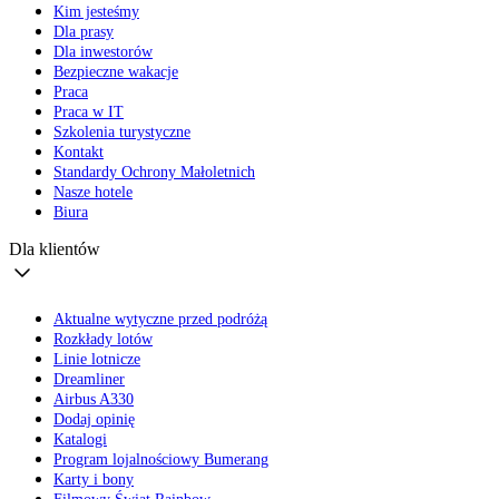
Kim jesteśmy
Dla prasy
Dla inwestorów
Bezpieczne wakacje
Praca
Praca w IT
Szkolenia turystyczne
Kontakt
Standardy Ochrony Małoletnich
Nasze hotele
Biura
Dla klientów
Aktualne wytyczne przed podróżą
Rozkłady lotów
Linie lotnicze
Dreamliner
Airbus A330
Dodaj opinię
Katalogi
Program lojalnościowy Bumerang
Karty i bony