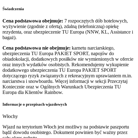
Świadczenia
Cena podstawowa obejmuje:
7 rozpoczętych dób hotelowych,
wyżywienie (zgodnie z ofertą), zdalną (telefoniczną) opiekę
rezydenta, oraz ubezpieczenie TU Europa (NNW, KL, Assistance i
bagaż).
Cena podstawowa nie obejmuje:
karnetu narciarskiego,
ubezpieczenia TU Europa PAKIET SPORT, napojów do
obiadokolacji, dodatkowych posiłków nie wymienionych w ofercie
oraz innych wydatków osobistych. Rekomendujemy wykupienie
dodatkowego ubezpieczenia TU Europa PAKIET SPORT
dotyczącego ryzyk związanych z rekreacyjnym uprawianiem m.in.
narciarstwa i snowboardu. Więcej informacji w sekcji Przeczytaj
Koniecznie oraz w Ogólnych Warunkach Ubezpieczenia TU
Europa dla Klientów Rainbow.
Informacje o przepisach wjazdowych
Włochy
Wjazd na terytorium Włoch jest możliwy na podstawie paszportu
bądź dowodu osobistego. Dokument powinien być ważny przez
cały okres pobytu.