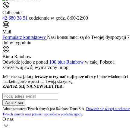
Call center
42 680 38 51
codziennie
w godz. 8:00-22:00
Mail
Formularz kontaktowy
Nasi konsultanci są do Twojej dyspozycji 7
dni w tygodniu
Biura Rainbow
Odwiedź jedno z ponad
100 biur Rainbow
w całej Polsce i
zarezerwuj swój
wymarzony urlop
Jeśli chcesz
jako pierwszy otrzymać najlepsze oferty
i inne wiadomości
marketingowe wprost na Twoją skrzynkę,
ZAPISZ SIĘ NA NEWSLETTER:
Zapisz się
Administratorem Twoich danych jest Rainbow Tours S.A.
Dowiedz się więcej o ochronie
Twoich danych oraz prawie i sposobie wycofania zgody
.
O nas