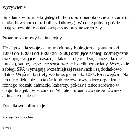
Wyżywienie
Śniadania w formie bogatego bufetu oraz obiadokolacje a la carte (3
dania do wyboru oraz bufet salatkowy). W cenie pobytu goście
mają zapewniony obiad świąteczny oraz noworoczny.
Program sportowy i animacyjny
Hotel posiada swoje centrum odnowy biologicznej (otwarte od
10:00 do 12:00 i od 16:00 do 19:00) oferujące zabiegi kosmetyczne
oraz upiększające i masaże, a także strefę relaksu, jacuzzi, łaźnię
turecką, saunę, prysznice sensoryczne i kącik herbaciany. Wszystkie
zabiegi SPA wymagają wcześniejszej rezerwacji i są dodatkowo
płatne. Wejście do strefy wellness płatne ok. 10EUR/os/wejście. Na
terenie obiektu działa także klub rozrywkowy, który organizuje
różnego rodzaju animacje, kabarety, pokazy i tańce zarówno w
ciągu dnia jak i wieczorami. W hotelu organizowane sa również
animacje dla dzieci.
Dodatkowe informacje
Kategoria lokalna
****