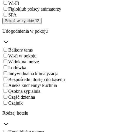
Wi-Fi
Figloklub polscy animatorzy
SPA
Pokaż wszystkie 12
Udogodnienia w pokoju
Balkon/ taras
Wi-fi w pokoju
Widok na morze
Lodówka
Indywidualna klimatyzacja
Bezpośredni dostęp do basenu
Aneks kuchenny/ kuchnia
Osobna sypialnia
Część dzienna
Czajnik
Rodzaj hotelu
Hotel blisko natury