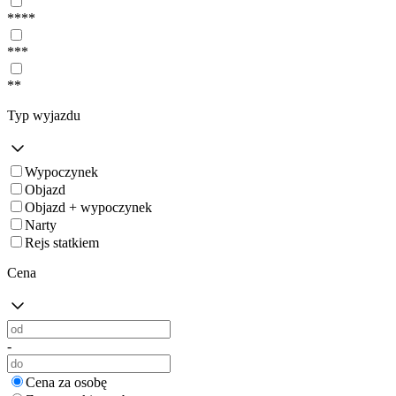
****
***
**
Typ wyjazdu
Wypoczynek
Objazd
Objazd + wypoczynek
Narty
Rejs statkiem
Cena
-
Cena za osobę