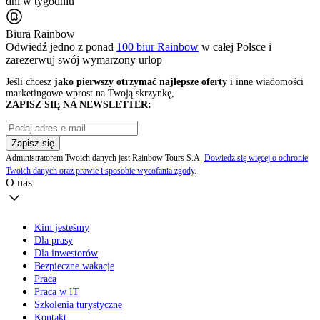
dni w tygodniu
Biura Rainbow
Odwiedź jedno z ponad
100 biur Rainbow
w całej Polsce i
zarezerwuj swój
wymarzony urlop
Jeśli chcesz
jako pierwszy otrzymać najlepsze oferty
i inne wiadomości
marketingowe wprost na Twoją skrzynkę,
ZAPISZ SIĘ NA NEWSLETTER:
Zapisz się
Administratorem Twoich danych jest Rainbow Tours S.A.
Dowiedz się więcej o ochronie
Twoich danych oraz prawie i sposobie wycofania zgody
.
O nas
Kim jesteśmy
Dla prasy
Dla inwestorów
Bezpieczne wakacje
Praca
Praca w IT
Szkolenia turystyczne
Kontakt