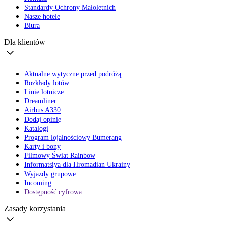
Standardy Ochrony Małoletnich
Nasze hotele
Biura
Dla klientów
Aktualne wytyczne przed podróżą
Rozkłady lotów
Linie lotnicze
Dreamliner
Airbus A330
Dodaj opinię
Katalogi
Program lojalnościowy Bumerang
Karty i bony
Filmowy Świat Rainbow
Informatsiya dla Hromadian Ukrainy
Wyjazdy grupowe
Incoming
Dostępność cyfrowa
Zasady korzystania