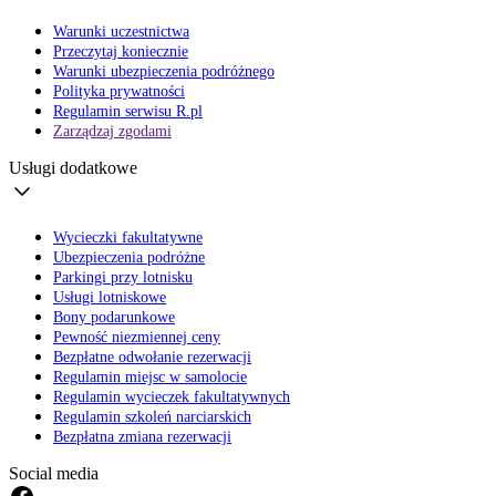
Warunki uczestnictwa
Przeczytaj koniecznie
Warunki ubezpieczenia podróżnego
Polityka prywatności
Regulamin serwisu R.pl
Zarządzaj zgodami
Usługi dodatkowe
Wycieczki fakultatywne
Ubezpieczenia podróżne
Parkingi przy lotnisku
Usługi lotniskowe
Bony podarunkowe
Pewność niezmiennej ceny
Bezpłatne odwołanie rezerwacji
Regulamin miejsc w samolocie
Regulamin wycieczek fakultatywnych
Regulamin szkoleń narciarskich
Bezpłatna zmiana rezerwacji
Social media