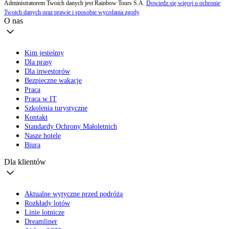
Administratorem Twoich danych jest Rainbow Tours S.A.
Dowiedz się więcej o ochronie
Twoich danych oraz prawie i sposobie wycofania zgody
.
O nas
Kim jesteśmy
Dla prasy
Dla inwestorów
Bezpieczne wakacje
Praca
Praca w IT
Szkolenia turystyczne
Kontakt
Standardy Ochrony Małoletnich
Nasze hotele
Biura
Dla klientów
Aktualne wytyczne przed podróżą
Rozkłady lotów
Linie lotnicze
Dreamliner