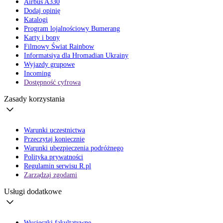
Airbus A330
Dodaj opinię
Katalogi
Program lojalnościowy Bumerang
Karty i bony
Filmowy Świat Rainbow
Informatsiya dla Hromadian Ukrainy
Wyjazdy grupowe
Incoming
Dostępność cyfrowa
Zasady korzystania
Warunki uczestnictwa
Przeczytaj koniecznie
Warunki ubezpieczenia podróżnego
Polityka prywatności
Regulamin serwisu R.pl
Zarządzaj zgodami
Usługi dodatkowe
Wycieczki fakultatywne