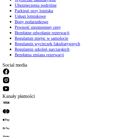
Ubezpieczenia podróżne
Parkingi przy lotnisku
Usługi lotniskowe
Bony podarunkowe
Pewność niezmiennej ceny
Bezpłatne odwołanie rezerwacji
Regulamin miejsc w samolocie
Regulamin wycieczek fakultatywnych
Regulamin szkoleń narciarskich
Bezpłatna zmiana rezerwacji
Social media
Kanały płatności