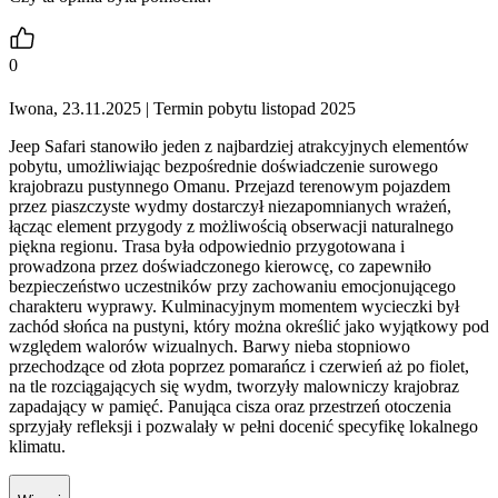
0
Iwona, 23.11.2025
| Termin pobytu listopad 2025
Jeep Safari stanowiło jeden z najbardziej atrakcyjnych elementów
pobytu, umożliwiając bezpośrednie doświadczenie surowego
krajobrazu pustynnego Omanu. Przejazd terenowym pojazdem
przez piaszczyste wydmy dostarczył niezapomnianych wrażeń,
łącząc element przygody z możliwością obserwacji naturalnego
piękna regionu. Trasa była odpowiednio przygotowana i
prowadzona przez doświadczonego kierowcę, co zapewniło
bezpieczeństwo uczestników przy zachowaniu emocjonującego
charakteru wyprawy. Kulminacyjnym momentem wycieczki był
zachód słońca na pustyni, który można określić jako wyjątkowy pod
względem walorów wizualnych. Barwy nieba stopniowo
przechodzące od złota poprzez pomarańcz i czerwień aż po fiolet,
na tle rozciągających się wydm, tworzyły malowniczy krajobraz
zapadający w pamięć. Panująca cisza oraz przestrzeń otoczenia
sprzyjały refleksji i pozwalały w pełni docenić specyfikę lokalnego
klimatu.