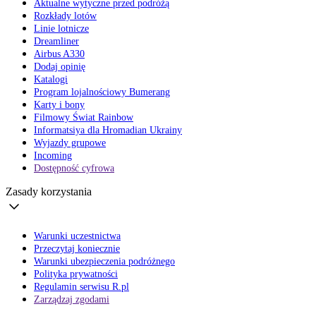
Aktualne wytyczne przed podróżą
Rozkłady lotów
Linie lotnicze
Dreamliner
Airbus A330
Dodaj opinię
Katalogi
Program lojalnościowy Bumerang
Karty i bony
Filmowy Świat Rainbow
Informatsiya dla Hromadian Ukrainy
Wyjazdy grupowe
Incoming
Dostępność cyfrowa
Zasady korzystania
Warunki uczestnictwa
Przeczytaj koniecznie
Warunki ubezpieczenia podróżnego
Polityka prywatności
Regulamin serwisu R.pl
Zarządzaj zgodami