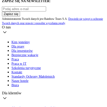
ZAPISZ SIĘ NA NEWSLETTER:
Zapisz się
Administratorem Twoich danych jest Rainbow Tours S.A.
Dowiedz się więcej o ochronie
Twoich danych oraz prawie i sposobie wycofania zgody
.
O nas
Kim jesteśmy
Dla prasy
Dla inwestorów
Bezpieczne wakacje
Praca
Praca w IT
Szkolenia turystyczne
Kontakt
Standardy Ochrony Małoletnich
Nasze hotele
Biura
Dla klientów