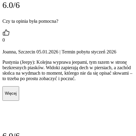
6.0/6
Czy ta opinia była pomocna?
0
Joanna, Szczecin 05.01.2026
| Termin pobytu styczeń 2026
Pustynia (Jeepy): Kolejna wyprawa jeepami, tym razem w stronę
bezkresnych piasków. Widoki zapierają dech w piersiach, a zachód
słońca na wydmach to moment, którego nie da się opisać słowami –
to trzeba po prostu zobaczyć i poczuć.
Więcej
6.0/6