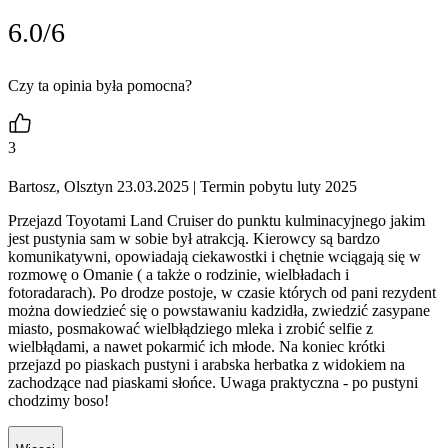
6.0/6
Czy ta opinia była pomocna?
3
Bartosz, Olsztyn 23.03.2025
| Termin pobytu luty 2025
Przejazd Toyotami Land Cruiser do punktu kulminacyjnego jakim
jest pustynia sam w sobie był atrakcją. Kierowcy są bardzo
komunikatywni, opowiadają ciekawostki i chętnie wciągają się w
rozmowę o Omanie ( a także o rodzinie, wielbładach i
fotoradarach). Po drodze postoje, w czasie których od pani rezydent
można dowiedzieć się o powstawaniu kadzidła, zwiedzić zasypane
miasto, posmakować wielbłądziego mleka i zrobić selfie z
wielbłądami, a nawet pokarmić ich młode. Na koniec krótki
przejazd po piaskach pustyni i arabska herbatka z widokiem na
zachodzące nad piaskami słońce. Uwaga praktyczna - po pustyni
chodzimy boso!