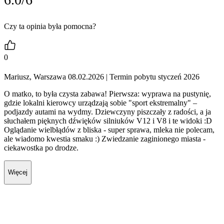
Czy ta opinia była pomocna?
0
Mariusz, Warszawa 08.02.2026
| Termin pobytu styczeń 2026
O matko, to była czysta zabawa! Pierwsza: wyprawa na pustynię,
gdzie lokalni kierowcy urządzają sobie "sport ekstremalny" –
podjazdy autami na wydmy. Dziewczyny piszczały z radości, a ja
słuchałem pięknych dźwięków silniuków V12 i V8 i te widoki :D
Oglądanie wielbłądów z bliska - super sprawa, mleka nie polecam,
ale wiadomo kwestia smaku :) Zwiedzanie zaginionego miasta -
ciekawostka po drodze.
Więcej