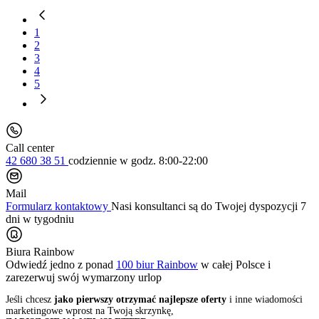
1
2
3
4
5
Call center
42 680 38 51
codziennie
w godz. 8:00-22:00
Mail
Formularz kontaktowy
Nasi konsultanci są do Twojej dyspozycji 7
dni w tygodniu
Biura Rainbow
Odwiedź jedno z ponad
100 biur Rainbow
w całej Polsce i
zarezerwuj swój
wymarzony urlop
Jeśli chcesz
jako pierwszy otrzymać najlepsze oferty
i inne wiadomości
marketingowe wprost na Twoją skrzynkę,