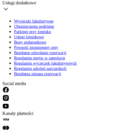
Usługi dodatkowe
Wycieczki fakultatywne
Ubezpieczenia podróżne
Parkingi przy lotnisku
Usługi lotniskowe
Bony podarunkowe
Pewność niezmiennej ceny
Bezpłatne odwołanie rezerwacji
Regulamin miejsc w samolocie
Regulamin wycieczek fakultatywnych
Regulamin szkoleń narciarskich
Bezpłatna zmiana rezerwacji
Social media
Kanały płatności