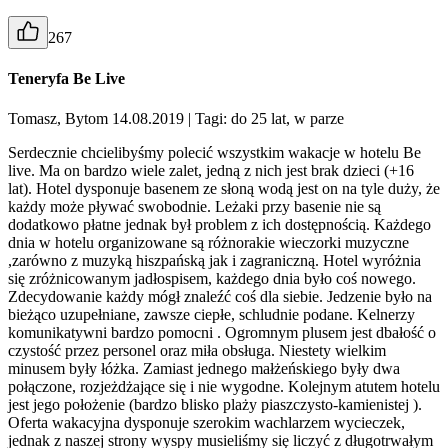
267
Teneryfa Be Live
Tomasz, Bytom 14.08.2019
| Tagi: do 25 lat, w parze
Serdecznie chcielibyśmy polecić wszystkim wakacje w hotelu Be
live. Ma on bardzo wiele zalet, jedną z nich jest brak dzieci (+16
lat). Hotel dysponuje basenem ze słoną wodą jest on na tyle duży, że
każdy może pływać swobodnie. Leżaki przy basenie nie są
dodatkowo płatne jednak był problem z ich dostępnością. Każdego
dnia w hotelu organizowane są różnorakie wieczorki muzyczne
,zarówno z muzyką hiszpańską jak i zagraniczną. Hotel wyróżnia
się zróżnicowanym jadłospisem, każdego dnia było coś nowego.
Zdecydowanie każdy mógł znaleźć coś dla siebie. Jedzenie było na
bieżąco uzupełniane, zawsze ciepłe, schludnie podane. Kelnerzy
komunikatywni bardzo pomocni . Ogromnym plusem jest dbałość o
czystość przez personel oraz miła obsługa. Niestety wielkim
minusem były łóżka. Zamiast jednego małżeńskiego były dwa
połączone, rozjeżdżające się i nie wygodne. Kolejnym atutem hotelu
jest jego położenie (bardzo blisko plaży piaszczysto-kamienistej ).
Oferta wakacyjna dysponuje szerokim wachlarzem wycieczek,
jednak z naszej strony wyspy musieliśmy się liczyć z długotrwałym