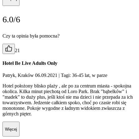
6.0/6
Czy ta opinia była pomocna?
21
Hotel Be Live Adults Only
Patryk, Kraków 06.09.2021
| Tagi: 36-45 lat, w parze
Hotel położony blisko plaży , ale po za centrum miasta - spokojna
okolica. Kilka minut piechotą od Loro Park. Brak "bąbelków" i
"madek" to duży plus, jeśli ktoś nie ma dzieci i nie przepada za ich
towarzystwem. Jedzenie całkiem spoko, choć po czasie robi się
monotonne. Pokoje wygodne z ładnym widokiem zwłaszcza z
górnych pięter.
Więcej