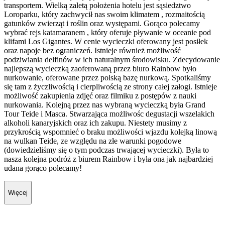
transportem. Wielką zaletą położenia hotelu jest sąsiedztwo
Loroparku, który zachwycił nas swoim klimatem , rozmaitością
gatunków zwierząt i roślin oraz występami. Gorąco polecamy
wybrać rejs katamaranem , który oferuje pływanie w oceanie pod
klifami Los Gigantes. W cenie wycieczki oferowany jest posiłek
oraz napoje bez ograniczeń. Istnieje również możliwość
podziwiania delfinów w ich naturalnym środowisku. Zdecydowanie
najlepszą wycieczką zaoferowaną przez biuro Rainbow było
nurkowanie, oferowane przez polską bazę nurkową. Spotkaliśmy
się tam z życzliwością i cierpliwością ze strony całej załogi. Istnieje
możliwość zakupienia zdjęć oraz filmiku z postępów z nauki
nurkowania. Kolejną przez nas wybraną wycieczką była Grand
Tour Teide i Masca. Stwarzająca możliwośc degustacji wszelakich
alkoholi kanaryjskich oraz ich zakupu. Niestety musimy z
przykrością wspomnieć o braku możliwości wjazdu kolejką linową
na wulkan Teide, ze względu na złe warunki pogodowe
(dowiedzieliśmy się o tym podczas trwającej wycieczki). Była to
nasza kolejna podróż z biurem Rainbow i była ona jak najbardziej
udana gorąco polecamy!
Więcej