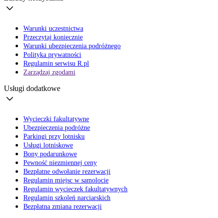
Warunki uczestnictwa
Przeczytaj koniecznie
Warunki ubezpieczenia podróżnego
Polityka prywatności
Regulamin serwisu R.pl
Zarządzaj zgodami
Usługi dodatkowe
Wycieczki fakultatywne
Ubezpieczenia podróżne
Parkingi przy lotnisku
Usługi lotniskowe
Bony podarunkowe
Pewność niezmiennej ceny
Bezpłatne odwołanie rezerwacji
Regulamin miejsc w samolocie
Regulamin wycieczek fakultatywnych
Regulamin szkoleń narciarskich
Bezpłatna zmiana rezerwacji