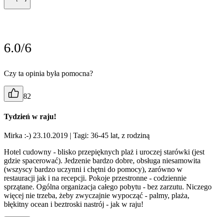
6.0/6
Czy ta opinia była pomocna?
82
Tydzień w raju!
Mirka :-) 23.10.2019
| Tagi: 36-45 lat, z rodziną
Hotel cudowny - blisko przepięknych plaż i uroczej starówki (jest
gdzie spacerować). Jedzenie bardzo dobre, obsługa niesamowita
(wszyscy bardzo uczynni i chętni do pomocy), zarówno w
restauracji jak i na recepcji. Pokoje przestronne - codziennie
sprzątane. Ogólna organizacja całego pobytu - bez zarzutu. Niczego
więcej nie trzeba, żeby zwyczajnie wypocząć - palmy, plaża,
błękitny ocean i beztroski nastrój - jak w raju!