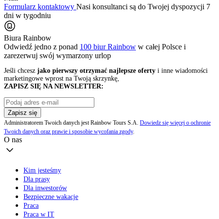
Formularz kontaktowy
Nasi konsultanci są do Twojej dyspozycji 7
dni w tygodniu
Biura Rainbow
Odwiedź jedno z ponad
100 biur Rainbow
w całej Polsce i
zarezerwuj swój
wymarzony urlop
Jeśli chcesz
jako pierwszy otrzymać najlepsze oferty
i inne wiadomości
marketingowe wprost na Twoją skrzynkę,
ZAPISZ SIĘ NA NEWSLETTER:
Zapisz się
Administratorem Twoich danych jest Rainbow Tours S.A.
Dowiedz się więcej o ochronie
Twoich danych oraz prawie i sposobie wycofania zgody
.
O nas
Kim jesteśmy
Dla prasy
Dla inwestorów
Bezpieczne wakacje
Praca
Praca w IT