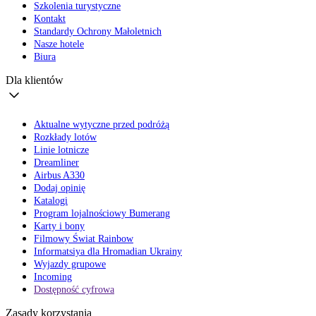
Szkolenia turystyczne
Kontakt
Standardy Ochrony Małoletnich
Nasze hotele
Biura
Dla klientów
Aktualne wytyczne przed podróżą
Rozkłady lotów
Linie lotnicze
Dreamliner
Airbus A330
Dodaj opinię
Katalogi
Program lojalnościowy Bumerang
Karty i bony
Filmowy Świat Rainbow
Informatsiya dla Hromadian Ukrainy
Wyjazdy grupowe
Incoming
Dostępność cyfrowa
Zasady korzystania