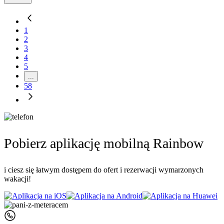
1
2
3
4
5
...
58
Pobierz aplikację mobilną Rainbow
i ciesz się łatwym dostępem do ofert i rezerwacji wymarzonych
wakacji!