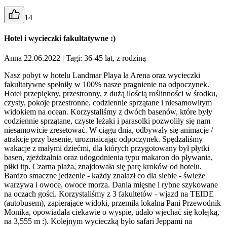
14
Hotel i wycieczki fakultatywne :)
Anna 22.06.2022
| Tagi: 36-45 lat, z rodziną
Nasz pobyt w hotelu Landmar Playa la Arena oraz wycieczki
fakultatywne spełniły w 100% nasze pragnienie na odpoczynek.
Hotel przepiękny, przestronny, z dużą ilością roślinności w środku,
czysty, pokoje przestronne, codziennie sprzątane i niesamowitym
widokiem na ocean. Korzystaliśmy z dwóch basenów, które były
codziennie sprzątane, czyste leżaki i parasolki pozwoliły się nam
niesamowicie zresetować. W ciągu dnia, odbywały się animacje /
atrakcje przy basenie, urozmaicając odpoczynek. Spędzaliśmy
wakacje z małymi dziećmi, dla których przygotowany był płytki
basen, zjeżdżalnia oraz udogodnienia typu makaron do pływania,
piłki itp. Czarna plaża, znajdowała się parę kroków od hotelu.
Bardzo smaczne jedzenie - każdy znalazł co dla siebie - świeże
warzywa i owoce, owoce morza. Dania mięsne i rybne szykowane
na oczach gości. Korzystaliśmy z 3 fakultetów - wjazd na TEIDE
(autobusem), zapierające widoki, przemiła lokalna Pani Przewodnik
Monika, opowiadała ciekawie o wyspie, udało wjechać się kolejką,
na 3,555 m :). Kolejnym wycieczką było safari Jeppami na