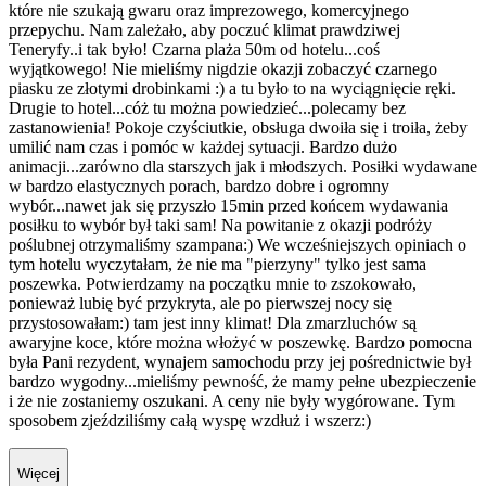
które nie szukają gwaru oraz imprezowego, komercyjnego
przepychu. Nam zależało, aby poczuć klimat prawdziwej
Teneryfy..i tak było! Czarna plaża 50m od hotelu...coś
wyjątkowego! Nie mieliśmy nigdzie okazji zobaczyć czarnego
piasku ze złotymi drobinkami :) a tu było to na wyciągnięcie ręki.
Drugie to hotel...cóż tu można powiedzieć...polecamy bez
zastanowienia! Pokoje czyściutkie, obsługa dwoiła się i troiła, żeby
umilić nam czas i pomóc w każdej sytuacji. Bardzo dużo
animacji...zarówno dla starszych jak i młodszych. Posiłki wydawane
w bardzo elastycznych porach, bardzo dobre i ogromny
wybór...nawet jak się przyszło 15min przed końcem wydawania
posiłku to wybór był taki sam! Na powitanie z okazji podróży
poślubnej otrzymaliśmy szampana:) We wcześniejszych opiniach o
tym hotelu wyczytałam, że nie ma "pierzyny" tylko jest sama
poszewka. Potwierdzamy na początku mnie to zszokowało,
ponieważ lubię być przykryta, ale po pierwszej nocy się
przystosowałam:) tam jest inny klimat! Dla zmarzluchów są
awaryjne koce, które można włożyć w poszewkę. Bardzo pomocna
była Pani rezydent, wynajem samochodu przy jej pośrednictwie był
bardzo wygodny...mieliśmy pewność, że mamy pełne ubezpieczenie
i że nie zostaniemy oszukani. A ceny nie były wygórowane. Tym
sposobem zjeździliśmy całą wyspę wzdłuż i wszerz:)
Więcej