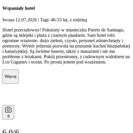
Wspaniały hotel
Iwona 12.07.2026
| Tagi: 46-55 lat, z rodziną
Hotel przecudowny! Położony w miasteczku Puerto de Santiago,
gdzie są sklepiki i plaża z czarnym piaskiem. Sam hotel robi
ogromne wrażenie- dużo zieleni, czysto, personel uśmiechnięty i
pomocny. Wybór jedzenia pozwala na poznanie kuchni hiszpańskiej
i kanaryjskiej. Są świetne baseny, także z masażami i nie ma
problemu z leżakami. Pokój przestronny, z cudownym widokiem na
Los Gigantes i ocean. Po prostu jestem pod wrażeniem.
Więcej
9
6.0/6