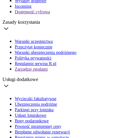
Wyjazdy grupowe
Incoming
Dostępność cyfrowa
Zasady korzystania
Warunki uczestnictwa
Przeczytaj koniecznie
Warunki ubezpieczenia podróżnego
Polityka prywatności
Regulamin serwisu R.pl
Zarządzaj zgodami
Usługi dodatkowe
Wycieczki fakultatywne
Ubezpieczenia podróżne
Parkingi przy lotnisku
Usługi lotniskowe
Bony podarunkowe
Pewność niezmiennej ceny
Bezpłatne odwołanie rezerwacji
Regulamin miejsc w samolocie