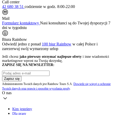
Call center
42 680 38 51
codziennie
w godz. 8:00-22:00
Mail
Formularz kontaktowy
Nasi konsultanci są do Twojej dyspozycji 7
dni w tygodniu
Biura Rainbow
Odwiedź jedno z ponad
100 biur Rainbow
w całej Polsce i
zarezerwuj swój
wymarzony urlop
Jeśli chcesz
jako pierwszy otrzymać najlepsze oferty
i inne wiadomości
marketingowe wprost na Twoją skrzynkę,
ZAPISZ SIĘ NA NEWSLETTER:
Zapisz się
Administratorem Twoich danych jest Rainbow Tours S.A.
Dowiedz się więcej o ochronie
Twoich danych oraz prawie i sposobie wycofania zgody
.
O nas
Kim jesteśmy
Dla prasy