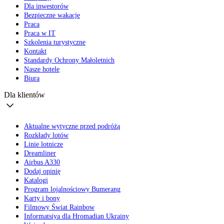
Dla inwestorów
Bezpieczne wakacje
Praca
Praca w IT
Szkolenia turystyczne
Kontakt
Standardy Ochrony Małoletnich
Nasze hotele
Biura
Dla klientów
Aktualne wytyczne przed podróżą
Rozkłady lotów
Linie lotnicze
Dreamliner
Airbus A330
Dodaj opinię
Katalogi
Program lojalnościowy Bumerang
Karty i bony
Filmowy Świat Rainbow
Informatsiya dla Hromadian Ukrainy