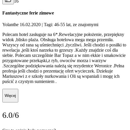
16
Fantastyczne ferie zimowe
Yolanthe 16.02.2020
| Tagi: 46-55 lat, ze znajomymi
Polecam hotel zasługuje na 6*.Rewelacyjne położenie, przepiękny
widok ,blisko plaża. Obsługa hotelowa mega mega przemiła.
Wszyscy od rana są uśmiechnięci ,życzliwi. Jeśli chodzi o posiłki to
rewelacja ,jeśli ktoś narzeka to grzeszy .Każdy znajdzie coś dla
siebie. Polecam szczególnie Bar Topaz a w nim ekkie i smakowicie
przygotowane przekąski,z ryb, owoców morza i warzyw
.Szczególne podziękowania należą się rezydentce Weronice .Pełna
profesja jeśli chodzi o prezentację ofert wycieczek. Dziekuje
Mariuszowi z e szkoły nurkowania i Oli są wspaniali i mogę ich
puścić z czystym sumieniem .
Więcej
6.0/6