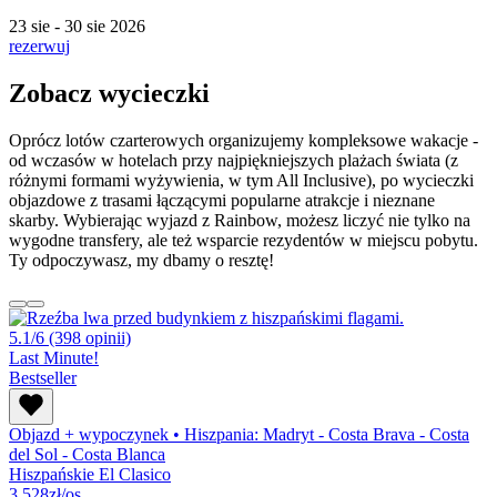
23 sie - 30 sie 2026
rezerwuj
Zobacz wycieczki
Oprócz lotów czarterowych organizujemy kompleksowe wakacje -
od wczasów w hotelach przy najpiękniejszych plażach świata (z
różnymi formami wyżywienia, w tym All Inclusive), po wycieczki
objazdowe z trasami łączącymi popularne atrakcje i nieznane
skarby. Wybierając wyjazd z Rainbow, możesz liczyć nie tylko na
wygodne transfery, ale też wsparcie rezydentów w miejscu pobytu.
Ty odpoczywasz, my dbamy o resztę!
5.1/6
(398 opinii)
Last Minute!
Bestseller
Objazd + wypoczynek
•
Hiszpania: Madryt - Costa Brava - Costa
del Sol - Costa Blanca
Hiszpańskie El Clasico
3 528
zł/os.