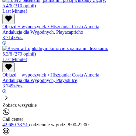
5.4/6
(310 opinii)
Last Minute!
Objazd + wypoczynek
•
Hiszpania: Costa Almeria
Andaluzja dla Wygodnych, Playacapricho
3 714
zł/os.
5.3/6
(279 opinii)
Last Minute!
Objazd + wypoczynek
•
Hiszpania: Costa Almeria
Andaluzja dla Wygodnych, Playadulce
3 749
zł/os.
Zobacz wszystkie
Call center
42 680 38 51
codziennie
w godz. 8:00-22:00