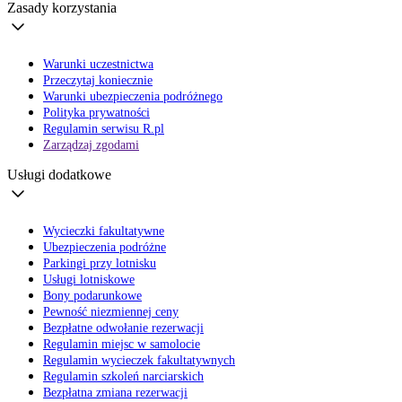
Zasady korzystania
Warunki uczestnictwa
Przeczytaj koniecznie
Warunki ubezpieczenia podróżnego
Polityka prywatności
Regulamin serwisu R.pl
Zarządzaj zgodami
Usługi dodatkowe
Wycieczki fakultatywne
Ubezpieczenia podróżne
Parkingi przy lotnisku
Usługi lotniskowe
Bony podarunkowe
Pewność niezmiennej ceny
Bezpłatne odwołanie rezerwacji
Regulamin miejsc w samolocie
Regulamin wycieczek fakultatywnych
Regulamin szkoleń narciarskich
Bezpłatna zmiana rezerwacji