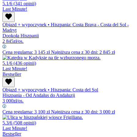
5.1/6
(341 opinii)
Last Minute!
Objazd + wypoczynek
•
Hiszpania: Costa Brava - Costa del Sol -
Madryt
Dookoła Hiszpanii
2 845
zł/os.
Cena regularna:
3 145
zł
Najniższa cena z 30 dni: 2 845 zł
5.1/6
(436 opinii)
Last Minute!
Bestseller
Objazd + wypoczynek
•
Hiszpania: Costa del Sol
Hiszpania - Od Andalus do Andaluzji
3 000
zł/os.
Cena regularna:
3 100
zł
Najniższa cena z 30 dni: 3 000 zł
5.3/6
(508 opinii)
Last Minute!
Bestseller