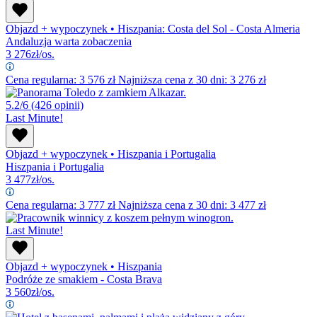
Objazd + wypoczynek
•
Hiszpania: Costa del Sol - Costa Almeria
Andaluzja warta zobaczenia
3 276
zł/os.
Cena regularna:
3 576
zł
Najniższa cena z 30 dni: 3 276 zł
5.2/6
(426 opinii)
Last Minute!
Objazd + wypoczynek
•
Hiszpania i Portugalia
Hiszpania i Portugalia
3 477
zł/os.
Cena regularna:
3 777
zł
Najniższa cena z 30 dni: 3 477 zł
Last Minute!
Objazd + wypoczynek
•
Hiszpania
Podróże ze smakiem - Costa Brava
3 560
zł/os.