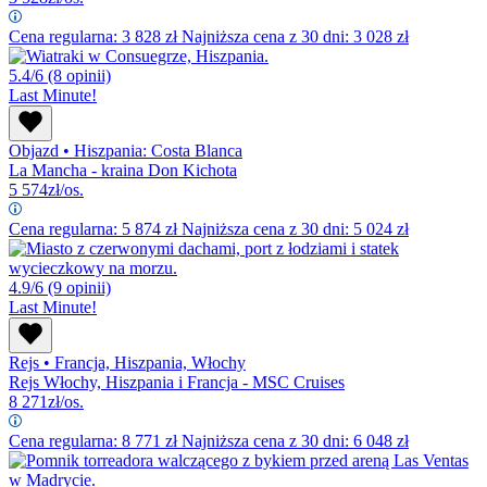
Cena regularna:
3 828
zł
Najniższa cena z 30 dni: 3 028 zł
5.4/6
(8 opinii)
Last Minute!
Objazd
•
Hiszpania: Costa Blanca
La Mancha - kraina Don Kichota
5 574
zł/os.
Cena regularna:
5 874
zł
Najniższa cena z 30 dni: 5 024 zł
4.9/6
(9 opinii)
Last Minute!
Rejs
•
Francja, Hiszpania, Włochy
Rejs Włochy, Hiszpania i Francja - MSC Cruises
8 271
zł/os.
Cena regularna:
8 771
zł
Najniższa cena z 30 dni: 6 048 zł