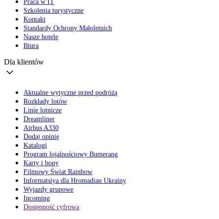
Praca w IT
Szkolenia turystyczne
Kontakt
Standardy Ochrony Małoletnich
Nasze hotele
Biura
Dla klientów
Aktualne wytyczne przed podróżą
Rozkłady lotów
Linie lotnicze
Dreamliner
Airbus A330
Dodaj opinię
Katalogi
Program lojalnościowy Bumerang
Karty i bony
Filmowy Świat Rainbow
Informatsiya dla Hromadian Ukrainy
Wyjazdy grupowe
Incoming
Dostępność cyfrowa