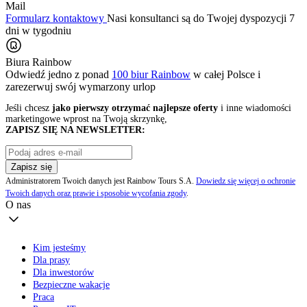
Mail
Formularz kontaktowy
Nasi konsultanci są do Twojej dyspozycji 7
dni w tygodniu
Biura Rainbow
Odwiedź jedno z ponad
100 biur Rainbow
w całej Polsce i
zarezerwuj swój
wymarzony urlop
Jeśli chcesz
jako pierwszy otrzymać najlepsze oferty
i inne wiadomości
marketingowe wprost na Twoją skrzynkę,
ZAPISZ SIĘ NA NEWSLETTER:
Zapisz się
Administratorem Twoich danych jest Rainbow Tours S.A.
Dowiedz się więcej o ochronie
Twoich danych oraz prawie i sposobie wycofania zgody
.
O nas
Kim jesteśmy
Dla prasy
Dla inwestorów
Bezpieczne wakacje
Praca