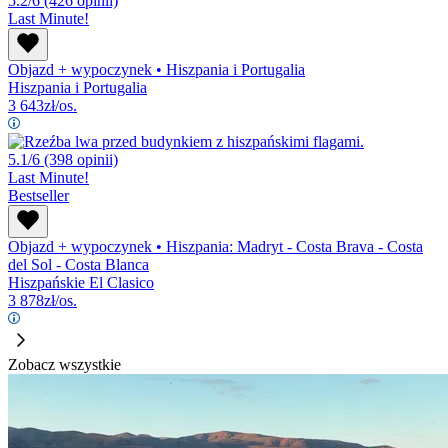
5.2/6
(426 opinii)
Last Minute!
Objazd + wypoczynek
•
Hiszpania i Portugalia
Hiszpania i Portugalia
3 643
zł/os.
5.1/6
(398 opinii)
Last Minute!
Bestseller
Objazd + wypoczynek
•
Hiszpania: Madryt - Costa Brava - Costa
del Sol - Costa Blanca
Hiszpańskie El Clasico
3 878
zł/os.
Zobacz wszystkie