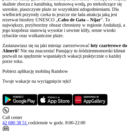
skaliste zbocza z karaibską, turkusową wodą, po niekończące się
szerokie, piaszczyste plaże ze wszystkimi udogodnieniami. Dla
wielbicieli przyrody czeka tu jeszcze nie lada atrakcja jaką jest
rezerwat biosfery UNESCO „
Cabo de Gata – Níjar
”. To
największy, przybrzeżny obszar chroniony w regionie Andaluzji, a
jego krajobraz stanowią wysokie i urwiste klify, senne wioski
rybackie oraz wulkaniczne plaże.
Zastanawiasz się na jaki miesiąc zarezerwować
loty czarterowe do
Almerii
? Nie ma znaczenia! Panujący tu śródziemnomorski klimat
pozwali na spędzenie wspaniałych wakacji praktycznie o każdej
porze roku.
Pobierz aplikację mobilną Rainbow
Twoje wakacje na wyciągnięcie ręki!
Call center
42 680 38 51
codziennie
w godz. 8:00-22:00