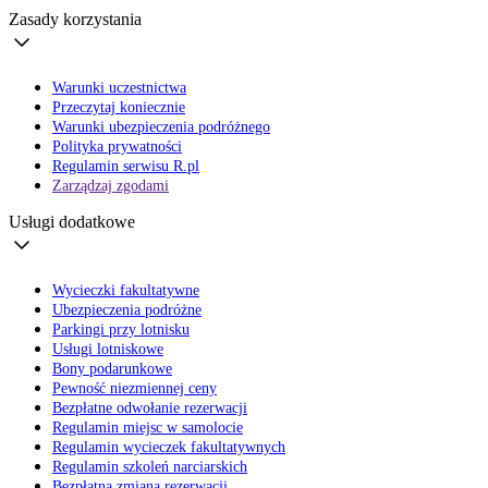
Zasady korzystania
Warunki uczestnictwa
Przeczytaj koniecznie
Warunki ubezpieczenia podróżnego
Polityka prywatności
Regulamin serwisu R.pl
Zarządzaj zgodami
Usługi dodatkowe
Wycieczki fakultatywne
Ubezpieczenia podróżne
Parkingi przy lotnisku
Usługi lotniskowe
Bony podarunkowe
Pewność niezmiennej ceny
Bezpłatne odwołanie rezerwacji
Regulamin miejsc w samolocie
Regulamin wycieczek fakultatywnych
Regulamin szkoleń narciarskich
Bezpłatna zmiana rezerwacji