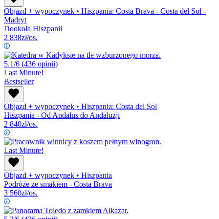
Objazd + wypoczynek
•
Hiszpania: Costa Brava - Costa del Sol -
Madryt
Dookoła Hiszpanii
2 838
zł/os.
5.1/6
(436 opinii)
Last Minute!
Bestseller
Objazd + wypoczynek
•
Hiszpania: Costa del Sol
Hiszpania - Od Andalus do Andaluzji
2 840
zł/os.
Last Minute!
Objazd + wypoczynek
•
Hiszpania
Podróże ze smakiem - Costa Brava
3 560
zł/os.