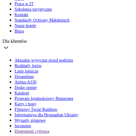
Praca w IT
Szkolenia turystyczne
Kontakt
Standardy Ochrony Małoletnich
Nasze hotele
Biura
Dla klientów
Aktualne wytyczne przed podróżą
Rozkłady lotów
Linie lotnicze
Dreamliner
Airbus A330
Dodaj opinię
Katalogi
Program lojalnościowy Bumerang
Karty i bony
Filmowy Świat Rainbow
Informatsiya dla Hromadian Ukrainy
Wyjazdy grupowe
Incoming
Dostępność cyfrowa