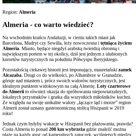
Region:
Almeria
Almeria - co warto wiedzieć?
Na wschodnim krańcu Andaluzji, w cieniu takich miast jak
Barcelona, Madryt czy Sewilla, leży nowoczesna i
tętniąca życiem
Almeria
. Miasto, będące niegdyś arabską twierdzą obronną i
największym portem w tej okolicy, dziś jest jednym z ulubionych
kurortów turystycznych na południu Półwyspu Iberyjskiego.
Pozostałością ciekawej historii jest imponujący, mauretański
zamek
Alcazaba
. Drugi co do wielkości, po Alhambrze w Granadzie,
góruje nad miastem i, prócz swoich walorów turystycznych, jest
idealnym punktem widokowym na całą Almerię.
Loty czarterowe
do Almerii
to również okazja do spróbowania niepowtarzalnych,
lokalnych przysmaków i gratka dla wszystkich miłośników kuchni.
Ze względu na swoje unikalne walory „łączące ląd i morze” region
Almerii został uznany gastronomiczną stolicą Hiszpanii w 2019
roku!
Jednak czym byłyby wakacje w Hiszpanii bez plażowania, prawda?
Costa Almeria to ponad
200 km wybrzeża
gdzie znaleźć można
plaże na każdy gust: od kameralnych zatoczek, wciśniętych między