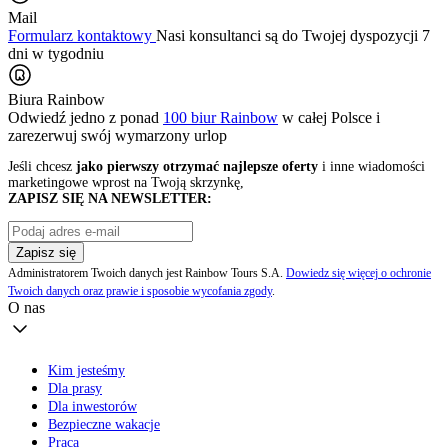
Mail
Formularz kontaktowy
Nasi konsultanci są do Twojej dyspozycji 7
dni w tygodniu
Biura Rainbow
Odwiedź jedno z ponad
100 biur Rainbow
w całej Polsce i
zarezerwuj swój
wymarzony urlop
Jeśli chcesz
jako pierwszy otrzymać najlepsze oferty
i inne wiadomości
marketingowe wprost na Twoją skrzynkę,
ZAPISZ SIĘ NA NEWSLETTER:
Zapisz się
Administratorem Twoich danych jest Rainbow Tours S.A.
Dowiedz się więcej o ochronie
Twoich danych oraz prawie i sposobie wycofania zgody
.
O nas
Kim jesteśmy
Dla prasy
Dla inwestorów
Bezpieczne wakacje
Praca