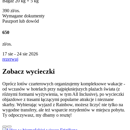
Bagaż 20 kg
+ 5 kg
390
zł/os.
Wymagane dokumenty
Paszport lub dowód
650
zł/os.
17 sie - 24 sie 2026
rezerwuj
Zobacz wycieczki
Oprócz lotów czarterowych organizujemy kompleksowe wakacje -
od wczasów w hotelach przy najpiękniejszych plażach świata (z
różnymi formami wyżywienia, w tym All Inclusive), po wycieczki
objazdowe z trasami łączącymi popularne atrakcje i nieznane
skarby. Wybierając wyjazd z Rainbow, możesz liczyć nie tylko na
wygodne transfery, ale też wsparcie rezydentów w miejscu pobytu.
Ty odpoczywasz, my dbamy o resztę!