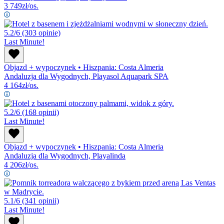
3 749
zł/os.
5.2/6
(303 opinie)
Last Minute!
Objazd + wypoczynek
•
Hiszpania: Costa Almeria
Andaluzja dla Wygodnych, Playasol Aquapark SPA
4 164
zł/os.
5.2/6
(168 opinii)
Last Minute!
Objazd + wypoczynek
•
Hiszpania: Costa Almeria
Andaluzja dla Wygodnych, Playalinda
4 206
zł/os.
5.1/6
(341 opinii)
Last Minute!