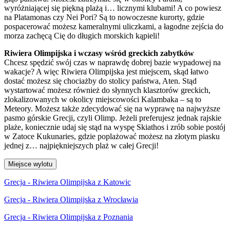
wyróżniającej się piękną plażą i… licznymi klubami! A co powiesz
na Platamonas czy Nei Pori? Są to nowoczesne kurorty, gdzie
pospacerować możesz kameralnymi uliczkami, a łagodne zejścia do
morza zachęcą Cię do długich morskich kąpieli!
Riwiera Olimpijska i wczasy wśród greckich zabytków
Chcesz spędzić swój czas w naprawdę dobrej bazie wypadowej na
wakacje? A więc Riwiera Olimpijska jest miejscem, skąd łatwo
dostać możesz się chociażby do stolicy państwa, Aten. Stąd
wystartować możesz również do słynnych klasztorów greckich,
zlokalizowanych w okolicy miejscowości Kalambaka – są to
Meteory. Możesz także zdecydować się na wyprawę na najwyższe
pasmo górskie Grecji, czyli Olimp. Jeżeli preferujesz jednak rajskie
plaże, koniecznie udaj się stąd na wyspę Skiathos i zrób sobie postój
w Zatoce Kukunaries, gdzie poplażować możesz na złotym piasku
jednej z… najpiękniejszych plaż w całej Grecji!
Miejsce wylotu
Grecja - Riwiera Olimpijska z Katowic
Grecja - Riwiera Olimpijska z Wrocławia
Grecja - Riwiera Olimpijska z Poznania