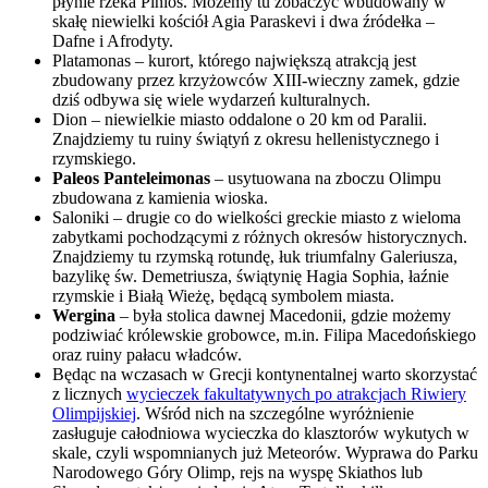
płynie rzeka Pinios. Możemy tu zobaczyć wbudowany w
skałę niewielki kościół Agia Paraskevi i dwa źródełka –
Dafne i Afrodyty.
Platamonas – kurort, którego największą atrakcją jest
zbudowany przez krzyżowców XIII-wieczny zamek, gdzie
dziś odbywa się wiele wydarzeń kulturalnych.
Dion – niewielkie miasto oddalone o 20 km od Paralii.
Znajdziemy tu ruiny świątyń z okresu hellenistycznego i
rzymskiego.
Paleos Panteleimonas
– usytuowana na zboczu Olimpu
zbudowana z kamienia wioska.
Saloniki – drugie co do wielkości greckie miasto z wieloma
zabytkami pochodzącymi z różnych okresów historycznych.
Znajdziemy tu rzymską rotundę, łuk triumfalny Galeriusza,
bazylikę św. Demetriusza, świątynię Hagia Sophia, łaźnie
rzymskie i Białą Wieżę, będącą symbolem miasta.
Wergina
– była stolica dawnej Macedonii, gdzie możemy
podziwiać królewskie grobowce, m.in. Filipa Macedońskiego
oraz ruiny pałacu władców.
Będąc na wczasach w Grecji kontynentalnej warto skorzystać
z licznych
wycieczek fakultatywnych po atrakcjach Riwiery
Olimpijskiej
. Wśród nich na szczególne wyróżnienie
zasługuje całodniowa wycieczka do klasztorów wykutych w
skale, czyli wspomnianych już Meteorów. Wyprawa do Parku
Narodowego Góry Olimp, rejs na wyspę Skiathos lub