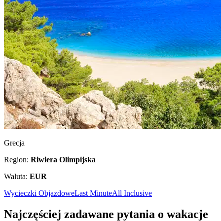
Grecja
Region:
Riwiera Olimpijska
Waluta:
EUR
Wycieczki Objazdowe
Last Minute
All Inclusive
Najczęściej zadawane pytania o wakacje