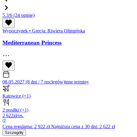
5.3/6
(24 opinie)
Wypoczynek
•
Grecja: Riwiera Olimpijska
Mediterranean Princess
08.05.2027 (8 dni / 7 noclegów)
inne terminy
Katowice
(+1)
2 posiłki
(+1)
2 622
zł/os.
Cena regularna:
2 922
zł
Najniższa cena z 30 dni: 2 622 zł
Szczegóły