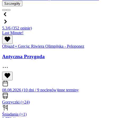
Szczegóły
5.3/6
(352 opinie)
Last Minute!
Objazd
•
Grecja: Riwiera Olimpijska - Peloponez
Antyczna Przygoda
08.08.2026 (10 dni / 9 noclegów)
inne terminy
Gorzyczki
(+24)
Śniadania
(+1)