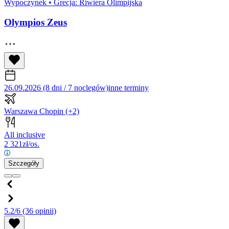
Wypoczynek
•
Grecja: Riwiera Olimpijska
Olympios Zeus
26.09.2026 (8 dni / 7 noclegów)
inne terminy
Warszawa Chopin
(+2)
All inclusive
2 321
zł/os.
Szczegóły
5.2/6
(36 opinii)