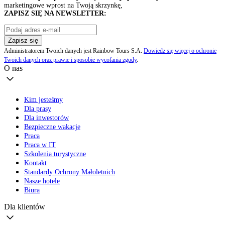
marketingowe wprost na Twoją skrzynkę,
ZAPISZ SIĘ NA NEWSLETTER:
Zapisz się
Administratorem Twoich danych jest Rainbow Tours S.A.
Dowiedz się więcej o ochronie
Twoich danych oraz prawie i sposobie wycofania zgody
.
O nas
Kim jesteśmy
Dla prasy
Dla inwestorów
Bezpieczne wakacje
Praca
Praca w IT
Szkolenia turystyczne
Kontakt
Standardy Ochrony Małoletnich
Nasze hotele
Biura
Dla klientów