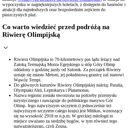
wypoczynku w najpiękniejszych hotelach, z dostępem do basenów i
atrakcji dla najmłodszych oraz bezpośrednim zejściem do
piaszczystych plaż.
Co warto wiedzieć przed podróżą na
Riwierę Olimpijską
Riwiera Olimpijska to 70-kilometrowy pas lądu leżący nad
Zatoką Termajską Morza Egejskiego u stóp Góry Olimp
oddalony o godzinę jazdy od Salonik. Za początek Riwiery
uznaje się miasto Metoni, jej południową granicę zaś stanowi
Wąwóz Tempi.
Do głównych kurortów Riwiery Olimpijskiej należą: Paralia,
Olympiaki Akti, Leptokarya i Platamonas.
Nazwa regionu została stworzona na potrzeby przemysłu
turystycznego i nawiązuje do pobliskiego masywu Gór
Olimp. Jego najwyższym szczytem (i jednocześnie też
najwyższym szczytem całego kraju) jest Mitikas, wznoszący
się na wysokość 2918 m n.p.m. W greckiej mitologii to
miejsce uważano za siedzibę bogów, w tym również tego
najważniejszego, czyli Zeusa.