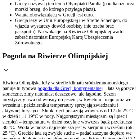
Grecy nazywają ten teren Olympiaki Paralia (paralia oznacza
morski brzeg, do którego przylega plaża).
Walutą obowiązującą w Grecji jest euro.
Grecja leży w Unii Europejskiej i w Strefie Schengen, do
wjazdu wystarczy dowód osobisty (nie trzeba brać
paszportu). Na wakacje na Riwierze Olimpijskiej warto
zabrać natomiast Europejską Kartę Ubezpieczenia
Zdrowotnego.
Pogoda na Riwierze Olimpijskiej
Riwiera Olimpijska leży w strefie klimatu śródziemnomorskiego i
panuje tu typowa
pogoda dla Grecji kontynentalnej
– lata są gorące i
słoneczne, zimy natomiast deszczowe, ale łagodne. Sezon
turystyczny trwa od wiosny do jesieni, w kwietniu i maju oraz we
wrześniu i październiku temperatury sprzyjają zwiedzaniu i
aktywnej turystyce. Słupki rtęci pokazują wówczas od 17 do 25°C
w dzień i 11-19°C w nocy. Najgorętszymi miesiącami są lipiec i
sierpień – temperatura w dzień oscyluje wówczas bądź przekracza
30 °C. Woda w morzu najcieplejsza jest w sierpniu i wrześniu (ok.
25 °C). Greckie lata są zwykle suche – padać zaczyna dopiero we
wrześniu. Kulminacja opadów przypada na listopad i grudzień (122-