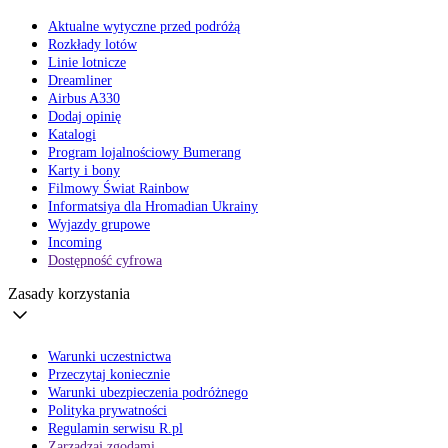
Aktualne wytyczne przed podróżą
Rozkłady lotów
Linie lotnicze
Dreamliner
Airbus A330
Dodaj opinię
Katalogi
Program lojalnościowy Bumerang
Karty i bony
Filmowy Świat Rainbow
Informatsiya dla Hromadian Ukrainy
Wyjazdy grupowe
Incoming
Dostępność cyfrowa
Zasady korzystania
Warunki uczestnictwa
Przeczytaj koniecznie
Warunki ubezpieczenia podróżnego
Polityka prywatności
Regulamin serwisu R.pl
Zarządzaj zgodami