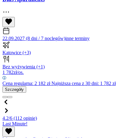
22.09.2027 (8 dni / 7 noclegów)
inne terminy
Katowice
(+3)
Bez wyżywienia
(+1)
1 782
zł/os.
Cena regularna:
2 182
zł
Najniższa cena z 30 dni: 1 782 zł
Szczegóły
4.2/6
(112 opinie)
Last Minute!