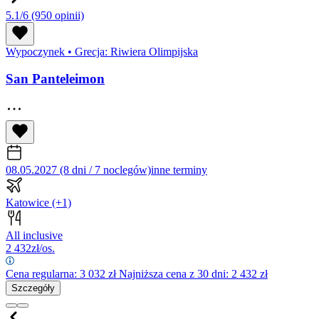
5.1/6
(950 opinii)
Wypoczynek
•
Grecja: Riwiera Olimpijska
San Panteleimon
08.05.2027 (8 dni / 7 noclegów)
inne terminy
Katowice
(+1)
All inclusive
2 432
zł/os.
Cena regularna:
3 032
zł
Najniższa cena z 30 dni: 2 432 zł
Szczegóły