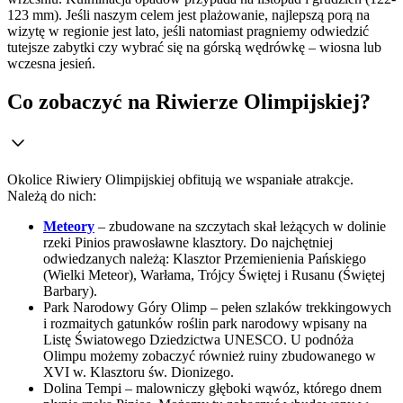
123 mm). Jeśli naszym celem jest plażowanie, najlepszą porą na
wizytę w regionie jest lato, jeśli natomiast pragniemy odwiedzić
tutejsze zabytki czy wybrać się na górską wędrówkę – wiosna lub
wczesna jesień.
Co zobaczyć na Riwierze Olimpijskiej?
Okolice Riwiery Olimpijskiej obfitują we wspaniałe atrakcje.
Należą do nich:
Meteory
– zbudowane na szczytach skał leżących w dolinie
rzeki Pinios prawosławne klasztory. Do najchętniej
odwiedzanych należą: Klasztor Przemienienia Pańskiego
(Wielki Meteor), Warłama, Trójcy Świętej i Rusanu (Świętej
Barbary).
Park Narodowy Góry Olimp – pełen szlaków trekkingowych
i rozmaitych gatunków roślin park narodowy wpisany na
Listę Światowego Dziedzictwa UNESCO. U podnóża
Olimpu możemy zobaczyć również ruiny zbudowanego w
XVI w. Klasztoru św. Dionizego.
Dolina Tempi – malowniczy głęboki wąwóz, którego dnem