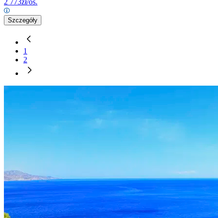
2 773
zł/os.
Szczegóły
1
2