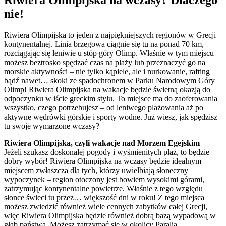
nie!
Riwiera Olimpijska to jeden z najpiękniejszych regionów w Grecji
kontynentalnej. Linia brzegowa ciągnie się tu na ponad 70 km,
rozciągając się leniwie u stóp góry Olimp. Właśnie w tym miejscu
możesz beztrosko spędzać czas na plaży lub przeznaczyć go na
morskie aktywności – nie tylko kąpiele, ale i nurkowanie, rafting
bądź nawet… skoki ze spadochronem w Parku Narodowym Góry
Olimp! Riwiera Olimpijska na wakacje będzie świetną okazją do
odpoczynku w iście greckim stylu. To miejsce ma do zaoferowania
wszystko, czego potrzebujesz – od leniwego plażowania aż po
aktywne wędrówki górskie i sporty wodne. Już wiesz, jak spędzisz
tu swoje wymarzone wczasy?
Riwiera Olimpijska, czyli wakacje nad Morzem Egejskim
Jeżeli szukasz doskonałej pogody i wyśmienitych plaż, to będzie
dobry wybór! Riwiera Olimpijska na wczasy będzie idealnym
miejscem zwłaszcza dla tych, którzy uwielbiają słoneczny
wypoczynek – region otoczony jest bowiem wysokimi górami,
zatrzymując kontynentalne powietrze. Właśnie z tego względu
słonce świeci tu przez… większość dni w roku! Z tego miejsca
możesz zwiedzić również wiele cennych zabytków całej Grecji,
więc Riwiera Olimpijska będzie również dobrą bazą wypadową w
głąb państwa. Możesz zatrzymać się w okolicy Paralia,