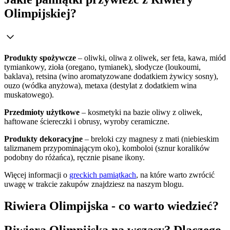
Olimpijskiej?
Produkty spożywcze
– oliwki, oliwa z oliwek, ser feta, kawa, miód
tymiankowy, zioła (oregano, tymianek), słodycze (loukoumi,
baklava), retsina (wino aromatyzowane dodatkiem żywicy sosny),
ouzo (wódka anyżowa), metaxa (destylat z dodatkiem wina
muskatowego).
Przedmioty użytkowe
– kosmetyki na bazie oliwy z oliwek,
haftowane ściereczki i obrusy, wyroby ceramiczne.
Produkty dekoracyjne
– breloki czy magnesy z mati (niebieskim
talizmanem przypominającym oko), komboloi (sznur koralików
podobny do różańca), ręcznie pisane ikony.
Więcej informacji o
greckich pamiątkach
, na które warto zwrócić
uwagę w trakcie zakupów znajdziesz na naszym blogu.
Riwiera Olimpijska - co warto wiedzieć?
Riwiera Olimpijska na wczasy? Dlaczego