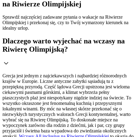
na Riwierze Olimpijskiej
Sprawdź najczęściej zadawane pytania o wakacje na Riwierze
Olimpijskiej i przekonaj się, czy to Twój wymarzony kierunek na
idealny urlop.
Dlaczego warto wyjechać na wczasy na
Riwierę Olimpijską?
Grecja jest jednym z najciekawszych i najbardziej różnorodnych
krajów w Europie. Liczne antyczne zabytki sąsiadują tu z
przepiękną przyrodą. Część lądowa Grecji upstrzona jest wieloma
ciekawymi pasmami górskimi, a klimat wybrzeża pełny
piaszczystych plaż jest niespotykany nigdzie indziej na świecie. To
wszystko okraszone jest fenomenalną kuchnią i przepysznymi
lokalnymi winami. By móc na własnej skórze przekonać się o
niezwykłych turystycznych walorach Grecji kontynentalnej, warto
wybrać się na Riwierę Olimpijską. To doskonałe miejsce na
wypoczynek zarówno dla rodzin z dziećmi, jak i par, czy grupy
przyjaciół i świetna baza wypadowa do zwiedzania okolicznych
atrakcji.
Wczasy All inclusive na Riwierze Olimpijskiej
to okazja do