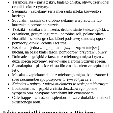
Taramosalata – pasta z ikry, białego chleba, oliwy, czerwonej
cebuli i soku z cytryny.
Saganaki – zapiekany ser z mieszanki mleka krowiego i
koziego.
Souvlaki – szaszłyki z drobno siekanej wieprzowiny lub
kurczaka pieczone na ruszcie.
Tzatziki – sałatka à la mizeria, drobno starte świeże ogórki, z
czosnkiem, gęstym jogurtem i odrobiną soli, polane oliwą.
Horiatiki – sałatka grecka, której podstawę stanowią ogórki,
pomidory, oliwki, cebula i ser feta.
Fasolada – jedna z najpopularniejszych zup w tutejszej
kuchni, na bazie białej fasoli, pomidorów, przypraw i oliwy.
Dolmades – gołąbki z farszem z mielonego mięsa i ryżu z
dużą ilością przypraw, serwowane z aromatycznym sosem.
Spanakopita – placek z ciasta filo z nadzieniem ze szpinaku i
fety.
Musaka – zapiekane danie z mielonego mięsa, bakłażanów i
sosu
beszamelowego posypane tartym żółtym serem.
Keftedes – pulpety z mięsa mielonego w sosie pomidorowym.
Loukoumades – pączki z ciasta drożdżowego, polane
syropem oraz posypane orzechami lub cynamonem.
Cafe frappe – zmrożona, spieniona kawa z dodatkiem mleka i
skruszonego lodu.
Jakie pamiątki przywieźć z Riwiery