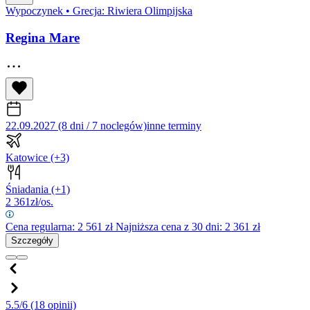
Wypoczynek
•
Grecja: Riwiera Olimpijska
Regina Mare
22.09.2027 (8 dni / 7 noclegów)
inne terminy
Katowice
(+3)
Śniadania
(+1)
2 361
zł/os.
Cena regularna:
2 561
zł
Najniższa cena z 30 dni: 2 361 zł
Szczegóły
5.5/6
(18 opinii)