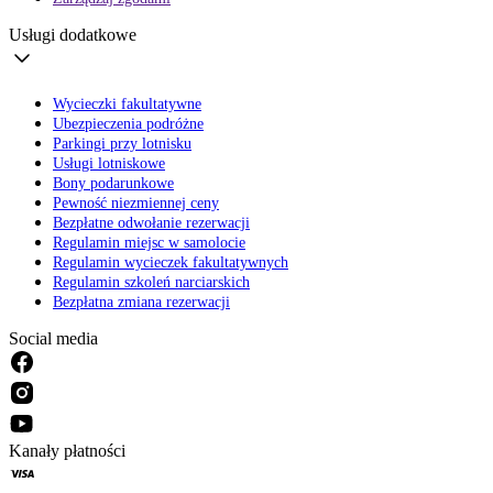
Usługi dodatkowe
Wycieczki fakultatywne
Ubezpieczenia podróżne
Parkingi przy lotnisku
Usługi lotniskowe
Bony podarunkowe
Pewność niezmiennej ceny
Bezpłatne odwołanie rezerwacji
Regulamin miejsc w samolocie
Regulamin wycieczek fakultatywnych
Regulamin szkoleń narciarskich
Bezpłatna zmiana rezerwacji
Social media
Kanały płatności