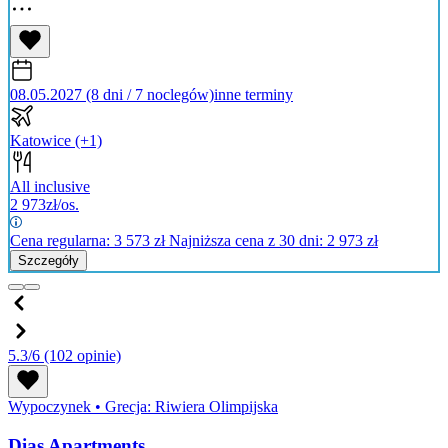
08.05.2027 (8 dni / 7 noclegów)
inne terminy
Katowice
(+1)
All inclusive
2 973
zł/os.
Cena regularna:
3 573
zł
Najniższa cena z 30 dni: 2 973 zł
Szczegóły
5.3/6
(102 opinie)
Wypoczynek
•
Grecja: Riwiera Olimpijska
Dias Apartments