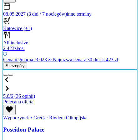
08.05.2027 (8 dni / 7 noclegów)
inne terminy
Katowice
(+1)
All inclusive
2 423
zł/os.
Cena regularna:
3 023
zł
Najniższa cena z 30 dni: 2 423 zł
Szczegóły
5.6/6
(36 opinii)
Polecana oferta
Wypoczynek
•
Grecja: Riwiera Olimpijska
Poseidon Palace