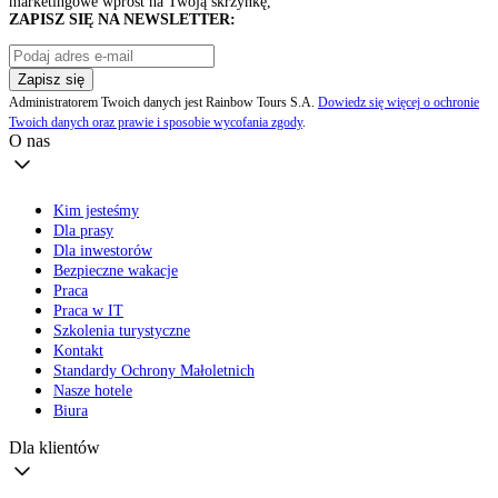
marketingowe wprost na Twoją skrzynkę,
ZAPISZ SIĘ NA NEWSLETTER:
Zapisz się
Administratorem Twoich danych jest Rainbow Tours S.A.
Dowiedz się więcej o ochronie
Twoich danych oraz prawie i sposobie wycofania zgody
.
O nas
Kim jesteśmy
Dla prasy
Dla inwestorów
Bezpieczne wakacje
Praca
Praca w IT
Szkolenia turystyczne
Kontakt
Standardy Ochrony Małoletnich
Nasze hotele
Biura
Dla klientów