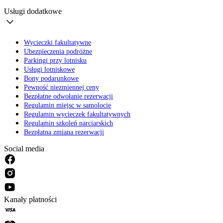
Usługi dodatkowe
Wycieczki fakultatywne
Ubezpieczenia podróżne
Parkingi przy lotnisku
Usługi lotniskowe
Bony podarunkowe
Pewność niezmiennej ceny
Bezpłatne odwołanie rezerwacji
Regulamin miejsc w samolocie
Regulamin wycieczek fakultatywnych
Regulamin szkoleń narciarskich
Bezpłatna zmiana rezerwacji
Social media
Kanały płatności