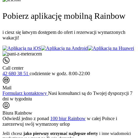
Pobierz aplikację mobilną Rainbow
i ciesz się łatwym dostępem do ofert i rezerwacji wymarzonych
wakacji!
Call center
42 680 38 51
codziennie
w godz. 8:00-22:00
Mail
Formularz kontaktowy
Nasi konsultanci są do Twojej dyspozycji 7
dni w tygodniu
Biura Rainbow
Odwiedź jedno z ponad
100 biur Rainbow
w całej Polsce i
zarezerwuj swój
wymarzony urlop
Jeśli chcesz
jako pierwszy otrzymać najlepsze oferty
i inne wiadomości