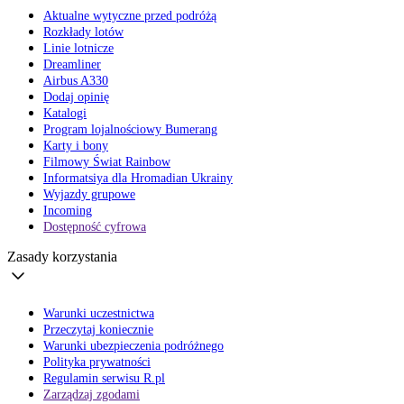
Aktualne wytyczne przed podróżą
Rozkłady lotów
Linie lotnicze
Dreamliner
Airbus A330
Dodaj opinię
Katalogi
Program lojalnościowy Bumerang
Karty i bony
Filmowy Świat Rainbow
Informatsiya dla Hromadian Ukrainy
Wyjazdy grupowe
Incoming
Dostępność cyfrowa
Zasady korzystania
Warunki uczestnictwa
Przeczytaj koniecznie
Warunki ubezpieczenia podróżnego
Polityka prywatności
Regulamin serwisu R.pl
Zarządzaj zgodami