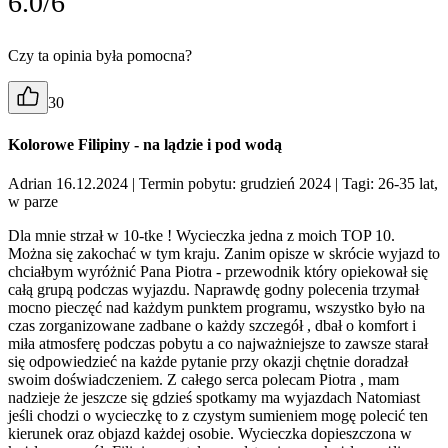
6.0/6
Czy ta opinia była pomocna?
30
Kolorowe Filipiny - na lądzie i pod wodą
Adrian 16.12.2024
| Termin pobytu: grudzień 2024
| Tagi: 26-35 lat,
w parze
Dla mnie strzał w 10-tke ! Wycieczka jedna z moich TOP 10.
Można się zakochać w tym kraju. Zanim opisze w skrócie wyjazd to
chciałbym wyróżnić Pana Piotra - przewodnik który opiekował się
całą grupą podczas wyjazdu. Naprawdę godny polecenia trzymał
mocno pieczęć nad każdym punktem programu, wszystko było na
czas zorganizowane zadbane o każdy szczegół , dbał o komfort i
miła atmosferę podczas pobytu a co najważniejsze to zawsze starał
się odpowiedzieć na każde pytanie przy okazji chętnie doradzał
swoim doświadczeniem. Z całego serca polecam Piotra , mam
nadzieje że jeszcze się gdzieś spotkamy ma wyjazdach Natomiast
jeśli chodzi o wycieczkę to z czystym sumieniem mogę polecić ten
kierunek oraz objazd każdej osobie. Wycieczka dopieszczona w