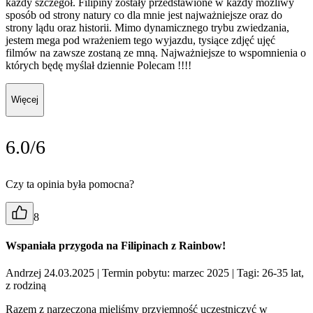
każdy szczegół. Filipiny zostały przedstawione w każdy możliwy
sposób od strony natury co dla mnie jest najważniejsze oraz do
strony lądu oraz historii. Mimo dynamicznego trybu zwiedzania,
jestem mega pod wrażeniem tego wyjazdu, tysiące zdjęć ujęć
filmów na zawsze zostaną ze mną. Najważniejsze to wspomnienia o
których będę myślał dziennie Polecam !!!!
Więcej
6.0/6
Czy ta opinia była pomocna?
8
Wspaniała przygoda na Filipinach z Rainbow!
Andrzej 24.03.2025
| Termin pobytu: marzec 2025
| Tagi: 26-35 lat,
z rodziną
Razem z narzeczoną mieliśmy przyjemność uczestniczyć w