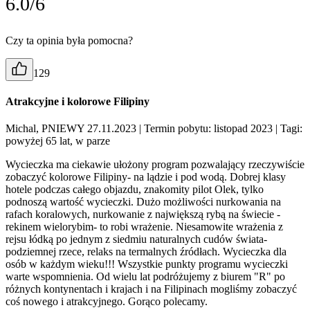
6.0/6
Czy ta opinia była pomocna?
129
Atrakcyjne i kolorowe Filipiny
Michal, PNIEWY 27.11.2023
| Termin pobytu: listopad 2023
| Tagi:
powyżej 65 lat, w parze
Wycieczka ma ciekawie ułożony program pozwalający rzeczywiście
zobaczyć kolorowe Filipiny- na lądzie i pod wodą. Dobrej klasy
hotele podczas całego objazdu, znakomity pilot Olek, tylko
podnoszą wartość wycieczki. Dużo możliwości nurkowania na
rafach koralowych, nurkowanie z największą rybą na świecie -
rekinem wielorybim- to robi wrażenie. Niesamowite wrażenia z
rejsu łódką po jednym z siedmiu naturalnych cudów świata-
podziemnej rzece, relaks na termalnych źródłach. Wycieczka dla
osób w każdym wieku!!! Wszystkie punkty programu wycieczki
warte wspomnienia. Od wielu lat podróżujemy z biurem "R" po
różnych kontynentach i krajach i na Filipinach mogliśmy zobaczyć
coś nowego i atrakcyjnego. Gorąco polecamy.