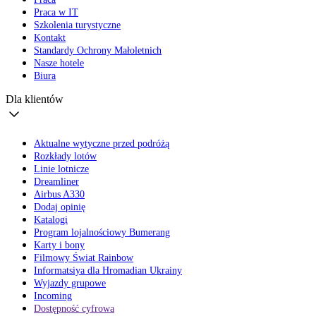
Praca w IT
Szkolenia turystyczne
Kontakt
Standardy Ochrony Małoletnich
Nasze hotele
Biura
Dla klientów
Aktualne wytyczne przed podróżą
Rozkłady lotów
Linie lotnicze
Dreamliner
Airbus A330
Dodaj opinię
Katalogi
Program lojalnościowy Bumerang
Karty i bony
Filmowy Świat Rainbow
Informatsiya dla Hromadian Ukrainy
Wyjazdy grupowe
Incoming
Dostępność cyfrowa