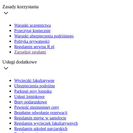
Zasady korzystania
Warunki uczestnictwa
Przeczytaj koniecznie
Warunki ubezpieczenia podróżnego
Polityka prywatności
Regulamin serwisu R.pl
Zarządzaj zgodami
Usługi dodatkowe
Wycieczki fakultatywne
Ubezpieczenia podróżne
Parkingi przy lotnisku
Usługi lotniskowe
Bony podarunkowe
Pewność niezmiennej ceny
Bezpłatne odwołanie rezerwacji
Regulamin miejsc w samolocie
Regulamin wycieczek fakultatywnych
Regulamin szkoleń narciarskich