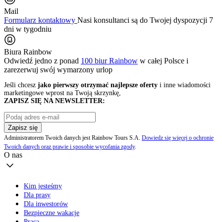
Mail
Formularz kontaktowy
Nasi konsultanci są do Twojej dyspozycji 7
dni w tygodniu
Biura Rainbow
Odwiedź jedno z ponad
100 biur Rainbow
w całej Polsce i
zarezerwuj swój
wymarzony urlop
Jeśli chcesz
jako pierwszy otrzymać najlepsze oferty
i inne wiadomości
marketingowe wprost na Twoją skrzynkę,
ZAPISZ SIĘ NA NEWSLETTER:
Zapisz się
Administratorem Twoich danych jest Rainbow Tours S.A.
Dowiedz się więcej o ochronie
Twoich danych oraz prawie i sposobie wycofania zgody
.
O nas
Kim jesteśmy
Dla prasy
Dla inwestorów
Bezpieczne wakacje
Praca