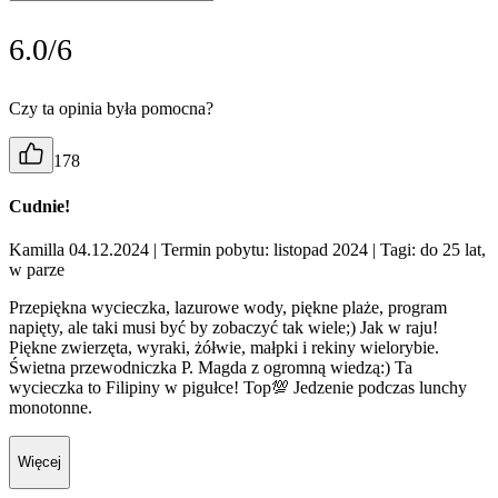
6.0/6
Czy ta opinia była pomocna?
178
Cudnie!
Kamilla 04.12.2024
| Termin pobytu: listopad 2024
| Tagi: do 25 lat,
w parze
Przepiękna wycieczka, lazurowe wody, piękne plaże, program
napięty, ale taki musi być by zobaczyć tak wiele;) Jak w raju!
Piękne zwierzęta, wyraki, żółwie, małpki i rekiny wielorybie.
Świetna przewodniczka P. Magda z ogromną wiedzą:) Ta
wycieczka to Filipiny w pigułce! Top💯 Jedzenie podczas lunchy
monotonne.
Więcej