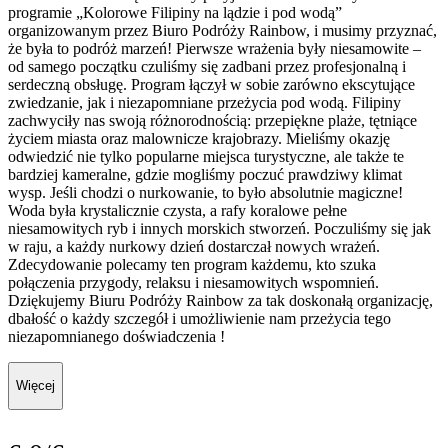
programie „Kolorowe Filipiny na lądzie i pod wodą”
organizowanym przez Biuro Podróży Rainbow, i musimy przyznać,
że była to podróż marzeń! Pierwsze wrażenia były niesamowite –
od samego początku czuliśmy się zadbani przez profesjonalną i
serdeczną obsługę. Program łączył w sobie zarówno ekscytujące
zwiedzanie, jak i niezapomniane przeżycia pod wodą. Filipiny
zachwyciły nas swoją różnorodnością: przepiękne plaże, tętniące
życiem miasta oraz malownicze krajobrazy. Mieliśmy okazję
odwiedzić nie tylko popularne miejsca turystyczne, ale także te
bardziej kameralne, gdzie mogliśmy poczuć prawdziwy klimat
wysp. Jeśli chodzi o nurkowanie, to było absolutnie magiczne!
Woda była krystalicznie czysta, a rafy koralowe pełne
niesamowitych ryb i innych morskich stworzeń. Poczuliśmy się jak
w raju, a każdy nurkowy dzień dostarczał nowych wrażeń.
Zdecydowanie polecamy ten program każdemu, kto szuka
połączenia przygody, relaksu i niesamowitych wspomnień.
Dziękujemy Biuru Podróży Rainbow za tak doskonałą organizację,
dbałość o każdy szczegół i umożliwienie nam przeżycia tego
niezapomnianego doświadczenia !
Więcej