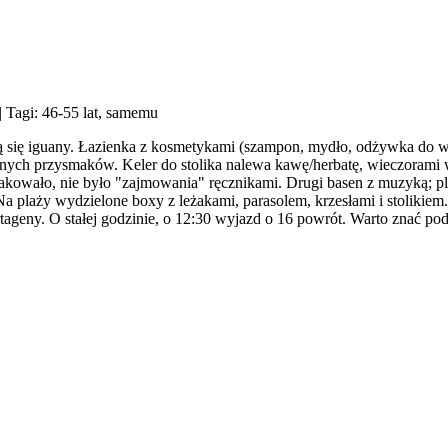
| Tagi: 46-55 lat, samemu
ają się iguany. Łazienka z kosmetykami (szampon, mydło, odżywka do 
lnych przysmaków. Keler do stolika nalewa kawę/herbatę, wieczorami wi
rakowało, nie było "zajmowania" ręcznikami. Drugi basen z muzyką; pl
 plaży wydzielone boxy z leżakami, parasolem, krzesłami i stolikiem
artageny. O stałej godzinie, o 12:30 wyjazd o 16 powrót. Warto znać p