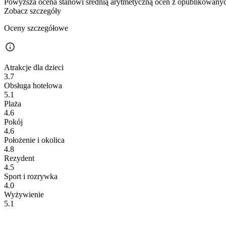
Powyższa ocena stanowi średnią arytmetyczną ocen z opublikowanych
Zobacz szczegóły
Oceny szczegółowe
Atrakcje dla dzieci
3.7
Obsługa hotelowa
5.1
Plaża
4.6
Pokój
4.6
Położenie i okolica
4.8
Rezydent
4.5
Sport i rozrywka
4.0
Wyżywienie
5.1