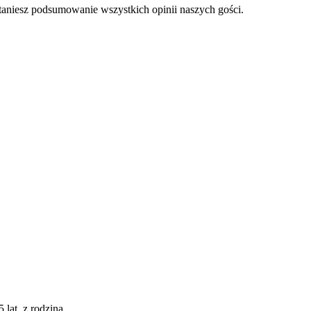
staniesz podsumowanie wszystkich opinii naszych gości.
5 lat, z rodziną