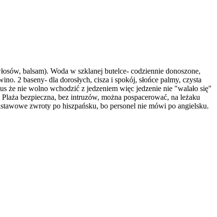
włosów, balsam). Woda w szklanej butelce- codziennie donoszone,
no. 2 baseny- dla dorosłych, cisza i spokój, słońce palmy, czysta
us że nie wolno wchodzić z jedzeniem więc jedzenie nie "walało się"
. Plaża bezpieczna, bez intruzów, można pospacerować, na leżaku
odstawowe zwroty po hiszpańsku, bo personel nie mówi po angielsku.