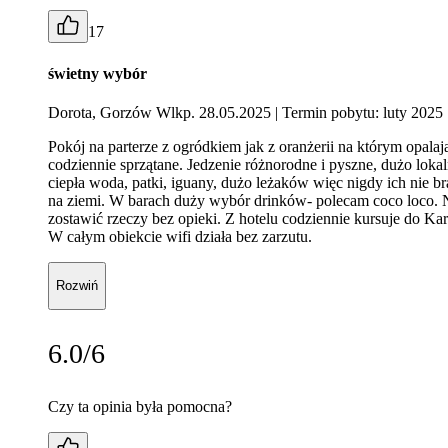
17
świetny wybór
Dorota, Gorzów Wlkp. 28.05.2025
| Termin pobytu: luty 2025
Pokój na parterze z ogródkiem jak z oranżerii na którym opal
codziennie sprzątane. Jedzenie różnorodne i pyszne, dużo loka
ciepła woda, patki, iguany, dużo leżaków więc nigdy ich nie b
na ziemi. W barach duży wybór drinków- polecam coco loco. Na
zostawić rzeczy bez opieki. Z hotelu codziennie kursuje do K
W całym obiekcie wifi działa bez zarzutu.
Rozwiń
6.0/6
Czy ta opinia była pomocna?