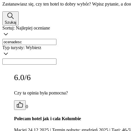
Zastanawiasz się, czy ten hotel to dobry wybór? Wpisz pytanie, a do
Szukaj
Sortuj:
Najlepiej oceniane
Typ turysty:
Wybierz
6.0/6
Czy ta opinia była pomocna?
0
Polecam hotel jak i cała Kolumbie
Maciej 24.12.2025
| Termin pobytu: grudzień 2025
| Tagi: 46-5