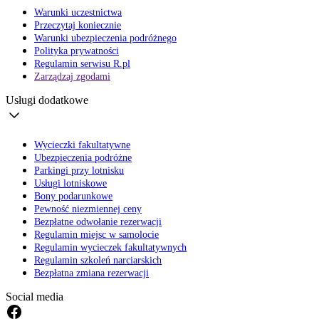
Warunki uczestnictwa
Przeczytaj koniecznie
Warunki ubezpieczenia podróżnego
Polityka prywatności
Regulamin serwisu R.pl
Zarządzaj zgodami
Usługi dodatkowe
Wycieczki fakultatywne
Ubezpieczenia podróżne
Parkingi przy lotnisku
Usługi lotniskowe
Bony podarunkowe
Pewność niezmiennej ceny
Bezpłatne odwołanie rezerwacji
Regulamin miejsc w samolocie
Regulamin wycieczek fakultatywnych
Regulamin szkoleń narciarskich
Bezpłatna zmiana rezerwacji
Social media