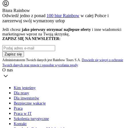
Biura Rainbow
Odwiedź jedno z ponad
100 biur Rainbow
w całej Polsce i
zarezerwuj swój
wymarzony urlop
Jeśli chcesz
jako pierwszy otrzymać najlepsze oferty
i inne wiadomości
marketingowe wprost na Twoją skrzynkę,
ZAPISZ SIĘ NA NEWSLETTER:
Zapisz się
Administratorem Twoich danych jest Rainbow Tours S.A.
Dowiedz się więcej o ochronie
Twoich danych oraz prawie i sposobie wycofania zgody
.
O nas
Kim jesteśmy
Dla prasy
Dla inwestorów
Bezpieczne wakacje
Praca
Praca w IT
Szkolenia turystyczne
Kontakt