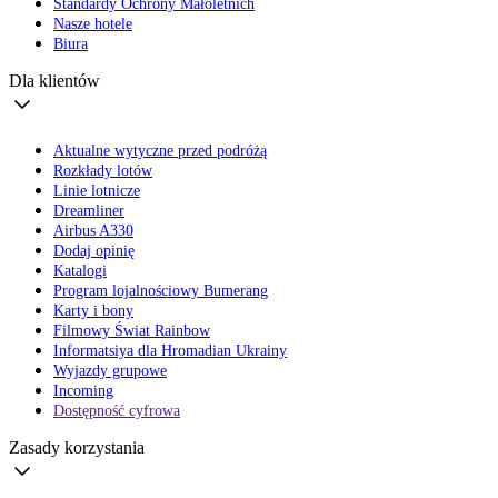
Standardy Ochrony Małoletnich
Nasze hotele
Biura
Dla klientów
Aktualne wytyczne przed podróżą
Rozkłady lotów
Linie lotnicze
Dreamliner
Airbus A330
Dodaj opinię
Katalogi
Program lojalnościowy Bumerang
Karty i bony
Filmowy Świat Rainbow
Informatsiya dla Hromadian Ukrainy
Wyjazdy grupowe
Incoming
Dostępność cyfrowa
Zasady korzystania