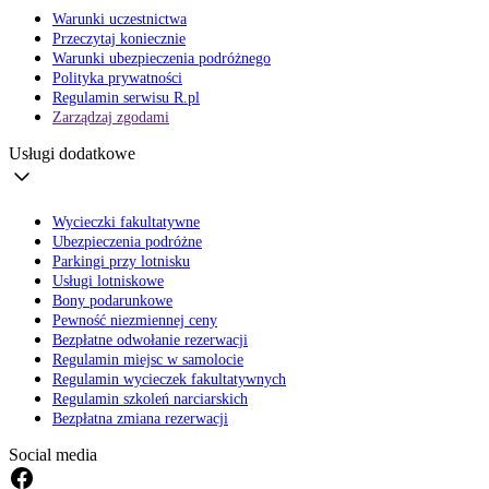
Warunki uczestnictwa
Przeczytaj koniecznie
Warunki ubezpieczenia podróżnego
Polityka prywatności
Regulamin serwisu R.pl
Zarządzaj zgodami
Usługi dodatkowe
Wycieczki fakultatywne
Ubezpieczenia podróżne
Parkingi przy lotnisku
Usługi lotniskowe
Bony podarunkowe
Pewność niezmiennej ceny
Bezpłatne odwołanie rezerwacji
Regulamin miejsc w samolocie
Regulamin wycieczek fakultatywnych
Regulamin szkoleń narciarskich
Bezpłatna zmiana rezerwacji
Social media