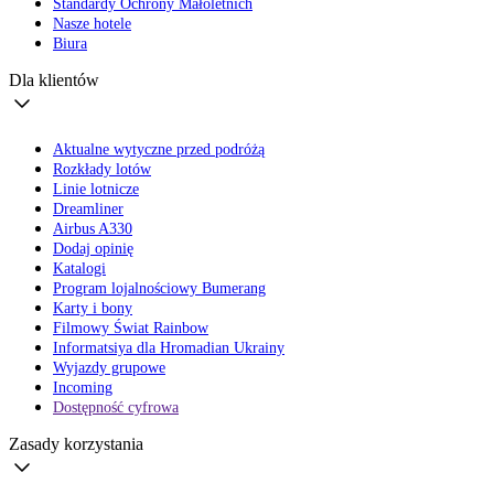
Standardy Ochrony Małoletnich
Nasze hotele
Biura
Dla klientów
Aktualne wytyczne przed podróżą
Rozkłady lotów
Linie lotnicze
Dreamliner
Airbus A330
Dodaj opinię
Katalogi
Program lojalnościowy Bumerang
Karty i bony
Filmowy Świat Rainbow
Informatsiya dla Hromadian Ukrainy
Wyjazdy grupowe
Incoming
Dostępność cyfrowa
Zasady korzystania