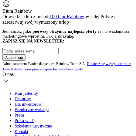
Biura Rainbow
Odwiedź jedno z ponad
100 biur Rainbow
w całej Polsce i
zarezerwuj swój
wymarzony urlop
Jeśli chcesz
jako pierwszy otrzymać najlepsze oferty
i inne wiadomości
marketingowe wprost na Twoją skrzynkę,
ZAPISZ SIĘ NA NEWSLETTER:
Zapisz się
Administratorem Twoich danych jest Rainbow Tours S.A.
Dowiedz się więcej o ochronie
Twoich danych oraz prawie i sposobie wycofania zgody
.
O nas
Kim jesteśmy
Dla prasy
Dla inwestorów
Bezpieczne wakacje
Praca
Praca w IT
Szkolenia turystyczne
Kontakt