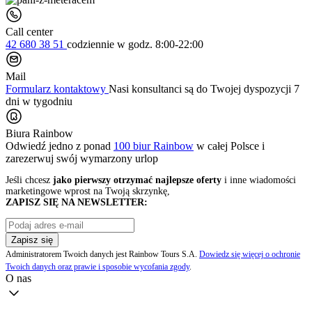
Call center
42 680 38 51
codziennie
w godz. 8:00-22:00
Mail
Formularz kontaktowy
Nasi konsultanci są do Twojej dyspozycji 7
dni w tygodniu
Biura Rainbow
Odwiedź jedno z ponad
100 biur Rainbow
w całej Polsce i
zarezerwuj swój
wymarzony urlop
Jeśli chcesz
jako pierwszy otrzymać najlepsze oferty
i inne wiadomości
marketingowe wprost na Twoją skrzynkę,
ZAPISZ SIĘ NA NEWSLETTER:
Zapisz się
Administratorem Twoich danych jest Rainbow Tours S.A.
Dowiedz się więcej o ochronie
Twoich danych oraz prawie i sposobie wycofania zgody
.
O nas