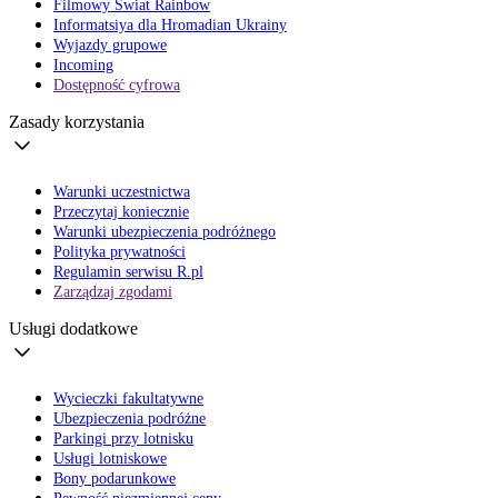
Filmowy Świat Rainbow
Informatsiya dla Hromadian Ukrainy
Wyjazdy grupowe
Incoming
Dostępność cyfrowa
Zasady korzystania
Warunki uczestnictwa
Przeczytaj koniecznie
Warunki ubezpieczenia podróżnego
Polityka prywatności
Regulamin serwisu R.pl
Zarządzaj zgodami
Usługi dodatkowe
Wycieczki fakultatywne
Ubezpieczenia podróżne
Parkingi przy lotnisku
Usługi lotniskowe
Bony podarunkowe