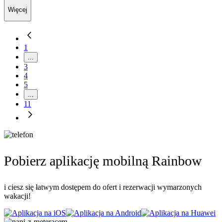
Więcej
1
...
3
4
5
...
11
Pobierz aplikację mobilną Rainbow
i ciesz się łatwym dostępem do ofert i rezerwacji wymarzonych
wakacji!