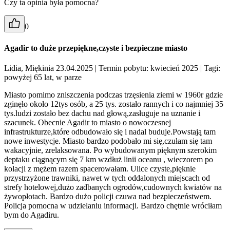
Czy ta opinia była pomocna?
0
Agadir to duże przepiękne,czyste i bezpieczne miasto
Lidia, Miękinia 23.04.2025
| Termin pobytu: kwiecień 2025
| Tagi:
powyżej 65 lat, w parze
Miasto pomimo zniszczenia podczas trzęsienia ziemi w 1960r gdzie
zginęło około 12tys osób, a 25 tys. zostało rannych i co najmniej 35
tys.ludzi zostało bez dachu nad głową,zasługuje na uznanie i
szacunek. Obecnie Agadir to miasto o nowoczesnej
infrastrukturze,które odbudowało się i nadal buduje.Powstają tam
nowe inwestycje. Miasto bardzo podobało mi się,czułam się tam
wakacyjnie, zrelaksowana. Po wybudowanym pięknym szerokim
deptaku ciągnącym się 7 km wzdłuż linii oceanu , wieczorem po
kolacji z mężem razem spacerowałam. Ulice czyste,pięknie
przystrzyżone trawniki, nawet w tych oddalonych miejscach od
strefy hotelowej,dużo zadbanych ogrodów,cudownych kwiatów na
żywopłotach. Bardzo dużo policji czuwa nad bezpieczeństwem.
Policja pomocna w udzielaniu informacji. Bardzo chętnie wróciłam
bym do Agadiru.