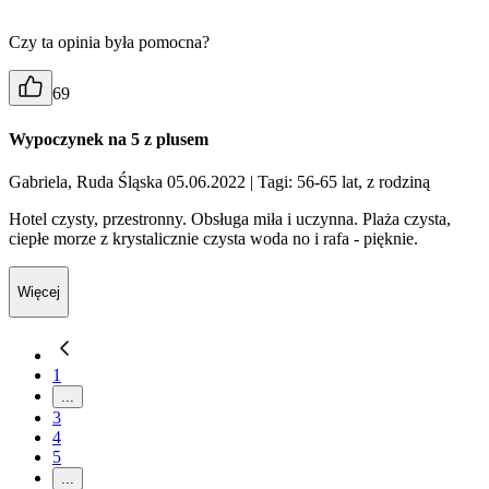
Czy ta opinia była pomocna?
69
Wypoczynek na 5 z plusem
Gabriela, Ruda Śląska 05.06.2022
| Tagi: 56-65 lat, z rodziną
Hotel czysty, przestronny. Obsługa miła i uczynna. Plaża czysta,
ciepłe morze z krystalicznie czysta woda no i rafa - pięknie.
Więcej
1
...
3
4
5
...