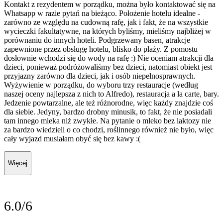
Kontakt z rezydentem w porządku, można było kontaktować się na
Whatsapp w razie pytań na bieżąco. Położenie hotelu idealne -
zarówno ze względu na cudowną rafę, jak i fakt, że na wszystkie
wycieczki fakultatywne, na których byliśmy, mieliśmy najbliżej w
porównaniu do innych hoteli. Podgrzewany basen, atrakcje
zapewnione przez obsługę hotelu, blisko do plaży. Z pomostu
dosłownie wchodzi się do wody na rafę :) Nie oceniam atrakcji dla
dzieci, ponieważ podróżowaliśmy bez dzieci, natomiast obiekt jest
przyjazny zarówno dla dzieci, jak i osób niepełnosprawnych.
Wyżywienie w porządku, do wyboru trzy restauracje (według
naszej oceny najlepsza z nich to Alfredo), restauracja a la carte, bary.
Jedzenie powtarzalne, ale też różnorodne, więc każdy znajdzie coś
dla siebie. Jedyny, bardzo drobny minusik, to fakt, że nie posiadali
tam innego mleka niż zwykłe. Na pytanie o mleko bez laktozy nie
za bardzo wiedzieli o co chodzi, roślinnego również nie było, więc
cały wyjazd musiałam obyć się bez kawy :(
Więcej
6.0/6