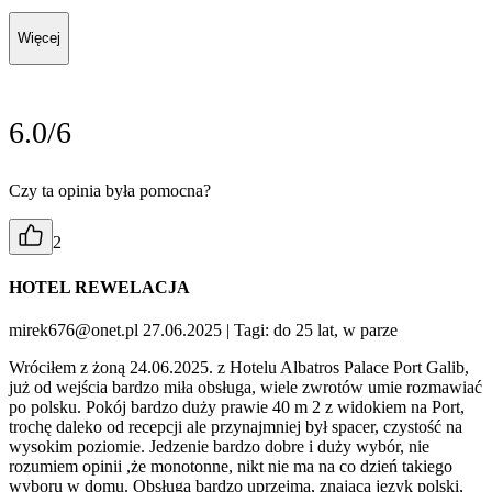
Więcej
6.0/6
Czy ta opinia była pomocna?
2
HOTEL REWELACJA
mirek676@onet.pl 27.06.2025
| Tagi: do 25 lat, w parze
Wróciłem z żoną 24.06.2025. z Hotelu Albatros Palace Port Galib,
już od wejścia bardzo miła obsługa, wiele zwrotów umie rozmawiać
po polsku. Pokój bardzo duży prawie 40 m 2 z widokiem na Port,
trochę daleko od recepcji ale przynajmniej był spacer, czystość na
wysokim poziomie. Jedzenie bardzo dobre i duży wybór, nie
rozumiem opinii ,że monotonne, nikt nie ma na co dzień takiego
wyboru w domu. Obsługa bardzo uprzejma, znająca język polski,