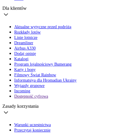
Dla klientów
Aktualne wytyczne przed podróżą
Rozkłady lotów
Linie lotnicze
Dreamliner
Airbus A330
Dodaj opinię
Katalogi
Program lojalnościowy Bumerang
Karty i bony
Filmowy Świat Rainbow
Informatsiya dla Hromadian Ukrainy
Wyjazdy grupowe
Incoming
Dostępność cyfrowa
Zasady korzystania
Warunki uczestnictwa
Przeczytaj koniecznie