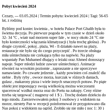
Pobyt kwiecień 2024
Cezary, --- 03.05.2024
| Termin pobytu: kwiecień 2024
| Tagi: 56-65
lat, z rodziną
Byliśmy pod koniec kwietnia , w hotelu Palace Port Ghalib była to
świetna decyzja. Po pierwsze pogoda w tym czasie w dzień około
32- 34 °C , wiatr nad morzem super fale , w nocy około 24 °C nie
było konieczności włączania klimatyzacji ( była trochę głośna) . Po
drugie czystość, pokoj , plaża, Wi - fi działało nawet na plaży,
restauracje nie było się do czego przyczepić . Po trzecie obsługa
miła uśmiechnięta nie czekająca tylko na napiwki. Na plaży
wspaniały Pan Muhamed dbający o leżaki oraz Ahmed donoszący
napoje. Super mlodzi ludzie zawsze uśmiechnięci. Animacje
również na wysokim poziomie , zapraszanie a nie uporczywe
namawianie. Po czwarte jedzenie , każdy powinien coś znaleźć dla
siebie . Były ryby , owoce morza, kurczak w różnych daniach,
gulasz , makarony pizza i wiele innych smacznych potraw. Po piąte
obiekt jest imponujący swoją wielkością można wieczorami
spacerować wzdłuż morza oraz do Portu na zakupy. Ceny różne
trzeba się targować ( magnesy od 1 $ ) . Trochę dodam dziekciu do
tego miodu. Zarezerwowałem pokoj 3 osobowy z widokiem na
morze, niestety Pan w recepcji poinformował że przygotowano dla
Nas pokoj z widokiem na ogród. Zrobiło się nie miło ( noc 1: 30 )