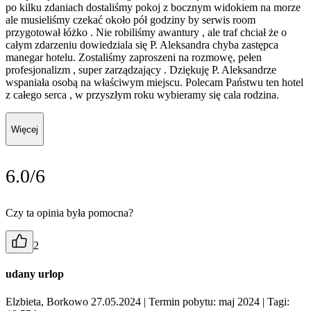
po kilku zdaniach dostaliśmy pokoj z bocznym widokiem na morze
ale musieliśmy czekać około pół godziny by serwis room
przygotował łóżko . Nie robiliśmy awantury , ale traf chciał że o
całym zdarzeniu dowiedziala się P. Aleksandra chyba zastępca
manegar hotelu. Zostaliśmy zaproszeni na rozmowę, pełen
profesjonalizm , super zarządzający . Dziękuję P. Aleksandrze
wspaniała osobą na właściwym miejscu. Polecam Państwu ten hotel
z całego serca , w przyszłym roku wybieramy się cala rodzina.
Więcej
6.0/6
Czy ta opinia była pomocna?
2
udany urlop
Elzbieta, Borkowo 27.05.2024
| Termin pobytu: maj 2024
| Tagi: