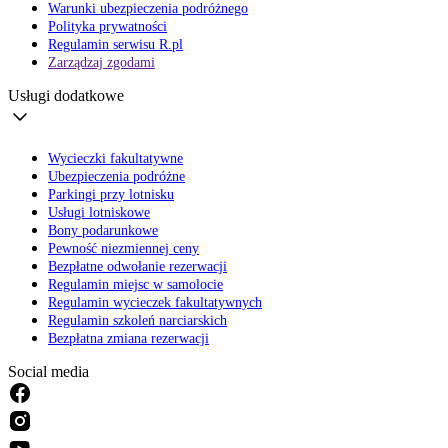
Warunki ubezpieczenia podróżnego
Polityka prywatności
Regulamin serwisu R.pl
Zarządzaj zgodami
Usługi dodatkowe
Wycieczki fakultatywne
Ubezpieczenia podróżne
Parkingi przy lotnisku
Usługi lotniskowe
Bony podarunkowe
Pewność niezmiennej ceny
Bezpłatne odwołanie rezerwacji
Regulamin miejsc w samolocie
Regulamin wycieczek fakultatywnych
Regulamin szkoleń narciarskich
Bezpłatna zmiana rezerwacji
Social media