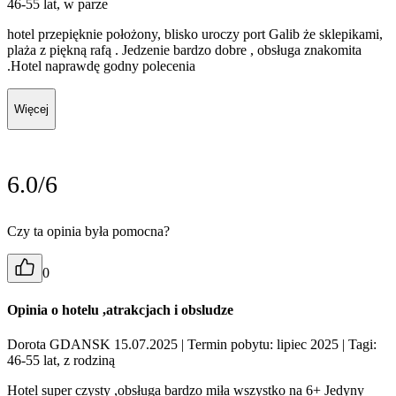
46-55 lat, w parze
hotel przepięknie położony, blisko uroczy port Galib że sklepikami,
plaża z piękną rafą . Jedzenie bardzo dobre , obsługa znakomita
.Hotel naprawdę godny polecenia
Więcej
6.0/6
Czy ta opinia była pomocna?
0
Opinia o hotelu ,atrakcjach i obsludze
Dorota GDANSK 15.07.2025
| Termin pobytu: lipiec 2025
| Tagi:
46-55 lat, z rodziną
Hotel super czysty ,obsługa bardzo miła wszystko na 6+ Jedyny