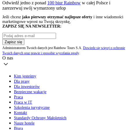
Odwiedź jedno z ponad
100 biur Rainbow
w całej Polsce i
zarezerwuj swój
wymarzony urlop
Jeśli chcesz
jako pierwszy otrzymać najlepsze oferty
i inne wiadomości
marketingowe wprost na Twoją skrzynkę,
ZAPISZ SIĘ NA NEWSLETTER:
Zapisz się
Administratorem Twoich danych jest Rainbow Tours S.A.
Dowiedz się więcej o ochronie
Twoich danych oraz prawie i sposobie wycofania zgody
.
O nas
Kim jesteśmy
Dla prasy
Dla inwestorów
Bezpieczne wakacje
Praca
Praca w IT
Szkolenia turystyczne
Kontakt
Standardy Ochrony Małoletnich
Nasze hotele
Biura