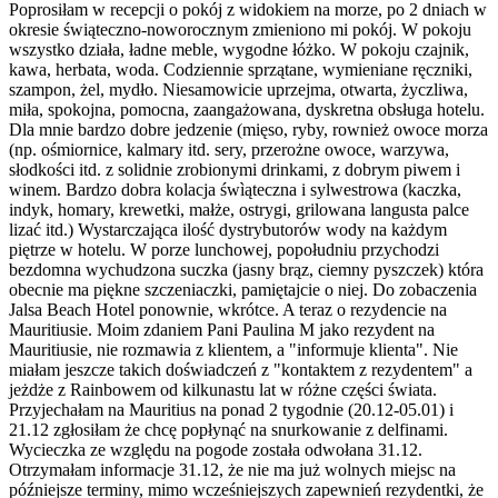
Poprosiłam w recepcji o pokój z widokiem na morze, po 2 dniach w
okresie świąteczno-noworocznym zmieniono mi pokój. W pokoju
wszystko działa, ładne meble, wygodne łóżko. W pokoju czajnik,
kawa, herbata, woda. Codziennie sprzątane, wymieniane ręczniki,
szampon, żel, mydło. Niesamowicie uprzejma, otwarta, życzliwa,
miła, spokojna, pomocna, zaangażowana, dyskretna obsługa hotelu.
Dla mnie bardzo dobre jedzenie (mięso, ryby, rownież owoce morza
(np. ośmiornice, kalmary itd. sery, przerożne owoce, warzywa,
słodkości itd. z solidnie zrobionymi drinkami, z dobrym piwem i
winem. Bardzo dobra kolacja śwìąteczna i sylwestrowa (kaczka,
indyk, homary, krewetki, małże, ostrygi, grilowana langusta palce
lizać itd.) Wystarczająca ilość dystrybutorów wody na każdym
piętrze w hotelu. W porze lunchowej, popołudniu przychodzi
bezdomna wychudzona suczka (jasny brąz, ciemny pyszczek) która
obecnie ma piękne szczeniaczki, pamiętajcie o niej. Do zobaczenia
Jalsa Beach Hotel ponownie, wkrótce. A teraz o rezydencie na
Mauritiusie. Moim zdaniem Pani Paulina M jako rezydent na
Mauritiusie, nie rozmawia z klientem, a "informuje klienta". Nie
miałam jeszcze takich doświadczeń z "kontaktem z rezydentem" a
jeżdże z Rainbowem od kilkunastu lat w różne części świata.
Przyjechałam na Mauritius na ponad 2 tygodnie (20.12-05.01) i
21.12 zgłosiłam że chcę popłynąć na snurkowanie z delfinami.
Wycieczka ze względu na pogode została odwołana 31.12.
Otrzymałam informacje 31.12, że nie ma już wolnych miejsc na
późniejsze terminy, mimo wcześniejszych zapewnień rezydentki, że