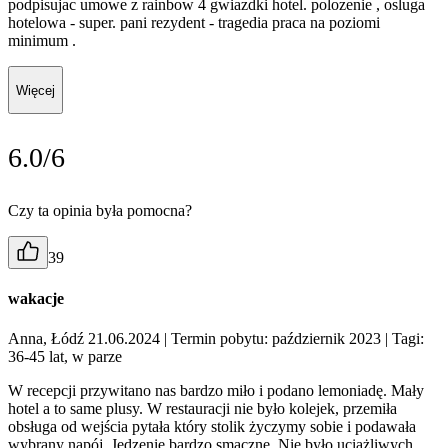
podpisujac umowe z rainbow 4 gwiazdki hotel. polozenie , osluga
hotelowa - super. pani rezydent - tragedia praca na poziomi
minimum .
Więcej
6.0/6
Czy ta opinia była pomocna?
39
wakacje
Anna, Łódź 21.06.2024
| Termin pobytu: październik 2023
| Tagi:
36-45 lat, w parze
W recepcji przywitano nas bardzo miło i podano lemoniadę. Mały
hotel a to same plusy. W restauracji nie było kolejek, przemiła
obsługa od wejścia pytała który stolik życzymy sobie i podawała
wybrany napój. Jedzenie bardzo smaczne. Nie było uciążliwych,