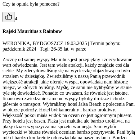
Czy ta opinia była pomocna?
4
Rajski Mauritius z Rainbow
WERONIKA, BYDGOSZCZ 19.03.2025
| Termin pobytu:
październik 2024
| Tagi: 26-35 lat, w parze
Zacznę od samej wyspy Mauritius jest przepiękny i zdecydowanie
wart odwiedzenia. Jest tam wiele atrakcji, każdy znajdzie coś dla
siebie. My zdecydowaliśmy się na wycieczkę objazdową co było
strzałem w dziesiątkę. Zwiedziliśmy z naszą Panią przewodnik
większość atrakcji jakie oferuje wyspa, opowiadała nam historię
miejsc, w których byliśmy. Myślę, że sami nie bylibyśmy w stanie
tyle się dowiedzieć. Ponadto co uważam, że również jest istotne,
finansowo zwiedzanie samemu wyspy byłoby droższe i chodzi
głównie o transport. Wybraliśmy hotel Jalsa Beach z polecenia Pani
w biurze podróży. Hotel był kameralny i bardzo urokliwy.
Większość pokoi miała widok na ocean co jest ogromnym plusem.
Przy hotelu jest basen. Plaża jest malutka ale bardzo urokliwa, na
plaży działa wypożyczalnia sprzętu wodnego. Sam wybór
wycieczki w biurze również oceniam bardzo pozytywnie, Pani byłą
miła i bardzo konkretnie odpowiadała na nasze pytania. Bardzo