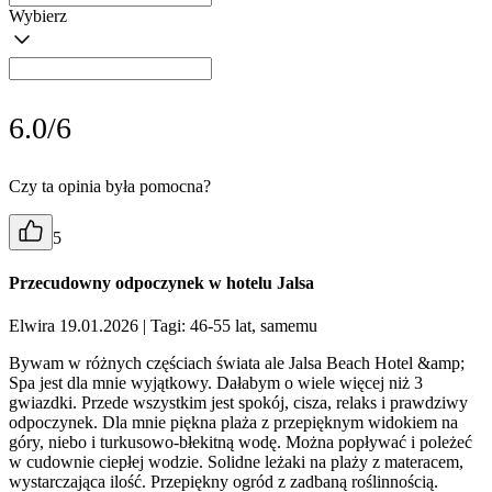
Wybierz
6.0/6
Czy ta opinia była pomocna?
5
Przecudowny odpoczynek w hotelu Jalsa
Elwira 19.01.2026
| Tagi: 46-55 lat, samemu
Bywam w różnych częściach świata ale Jalsa Beach Hotel &amp;
Spa jest dla mnie wyjątkowy. Dałabym o wiele więcej niż 3
gwiazdki. Przede wszystkim jest spokój, cisza, relaks i prawdziwy
odpoczynek. Dla mnie piękna plaża z przepięknym widokiem na
góry, niebo i turkusowo-błekitną wodę. Można popływać i poleżeć
w cudownie ciepłej wodzie. Solidne leżaki na plaży z materacem,
wystarczająca ilość. Przepiękny ogród z zadbaną roślinnością.