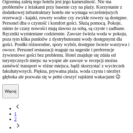
Ogromną zaletą tego hotelu jest jego kameralność. Nie ma
problemów z leżakami przy basenie czy na plaży. Korzystanie z
dodatkowej infrastruktury hotelu nie wymaga wcześniejszych
rezerwacji - kajaki, rowery wodne czy zwykłe rowery są dostępne.
Personel dba o czystość i komfort gości. Służą pomocą. Pokoje,
mimo że czasy nowości mają dawno za sobą, są czyste i zadbane.
Ręczniki wymieniane codziennie. Zawsze świeża woda w pokoju,
poza tym kilka punktów z dystrybutorami wody dostępnymi dla
gości. Posiłki różnorodne, spory wybór, dostępne świeże warzywa i
owoce. Personel restauracji reaguje na sugestie i preferencje
żywieniowe gości bez problemu. Hotel znajduje się zdala od
turystycznych miejsc na wyspie ale zawsze w recepcji można
zamówić transport w różne miejsca, bądź skorzystać z wycieczek
fakultatywnych. Piękna, prywatna plaża, woda czysta i niezbyt
głęboka ale pozwala się w pełni cieszyć rajskimi wakacjami 😉
Więcej
1
2