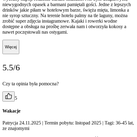
niewygodnych opasek a barmani pamiętali gości. Jedne z lepszych
drinków jakie piłam w hotelowym barze, święża mięta, limonka a
nie syrop sztuczny. Na terenie hotelu palmy na tle laguny, można
zrobić super zdjęcia instagramowe. Kajaki i rowerki wodne
dostępne a obsługa na prośbę zerwała nam i otworzyła kokosy a
nawet poczęstowali nas ostygami.
Więcej
5.5/6
Czy ta opinia była pomocna?
5
Wakacje
Patrycja 24.11.2025
| Termin pobytu: listopad 2025
| Tagi: 36-45 lat,
ze znajomymi