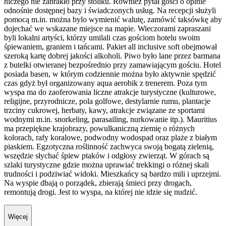
niczego nie zabrakło przy stoliku. Również pytał gości o opinie
odnośnie dostępnej bazy i świadczonych usług. Na recepcji służyli
pomocą m.in. można bylo wymienić walutę, zamówić taksówkę aby
dojechać we wskazane miejsce na mapie. Wieczorami zapraszani
byli lokalni artyści, którzy umilali czas gościom hotelu swoim
śpiewaniem, graniem i tańcami. Pakiet all inclusive soft obejmował
szeroką kartę dobrej jakości alkoholi. Piwo było lane przez barmana
z butelki otwieranej bezpośrednio przy zamawiającym gościu. Hotel
posiada basen, w którym codziennie można było aktywnie spędzić
czas gdyż był organizowany aqua aerobik z trenerem. Poza tym
wyspa ma do zaoferowania liczne atrakcje turystyczne (kulturowe,
religijne, przyrodnicze, pola golfowe, destylarnie rumu, plantacje
trzciny cukrowej, herbaty, kawy, atrakcje związane ze sportami
wodnymi m.in. snorkeling, parasailing, nurkowanie itp.). Mauritius
ma przepiękne krajobrazy, powulkaniczną ziemię o różnych
kolorach, rafy koralowe, podwodny wodospad oraz plaże z białym
piaskiem. Egzotyczna roślinność zachwyca swoją bogatą zielenią,
wszędzie słychać śpiew ptaków i odgłosy zwierząt. W górach są
szlaki turystyczne gdzie można uprawiać trekkingi o różnej skali
trudności i podziwiać widoki. Mieszkańcy są bardzo mili i uprzejmi.
Na wyspie dbają o porządek, zbierają śmieci przy drogach,
remontują drogi. Jest to wyspa, na której nie idzie się nudzić.
Więcej