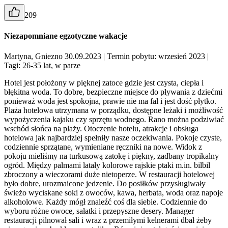
209
Niezapomniane egzotyczne wakacje
Martyna, Gniezno 30.09.2023
| Termin pobytu: wrzesień 2023
|
Tagi: 26-35 lat, w parze
Hotel jest położony w pięknej zatoce gdzie jest czysta, ciepła i
błękitna woda. To dobre, bezpieczne miejsce do pływania z dziećmi
ponieważ woda jest spokojna, prawie nie ma fal i jest dość płytko.
Plaża hotelowa utrzymana w porządku, dostępne leżaki i możliwość
wypożyczenia kajaku czy sprzętu wodnego. Rano można podziwiać
wschód słońca na plaży. Otoczenie hotelu, atrakcje i obsługa
hotelowa jak najbardziej spełniły nasze oczekiwania. Pokoje czyste,
codziennie sprzątane, wymieniane ręczniki na nowe. Widok z
pokoju mieliśmy na turkusową zatokę i piękny, zadbany tropikalny
ogród. Między palmami latały kolorowe rajskie ptaki m.in. bilbil
zbroczony a wieczorami duże nietoperze. W restauracji hotelowej
było dobre, urozmaicone jedzenie. Do posiłków przysługiwały
świeżo wyciskane soki z owoców, kawa, herbata, woda oraz napoje
alkoholowe. Każdy mógł znaleźć coś dla siebie. Codziennie do
wyboru różne owoce, sałatki i przepyszne desery. Manager
restauracji pilnował sali i wraz z przemiłymi kelnerami dbał żeby