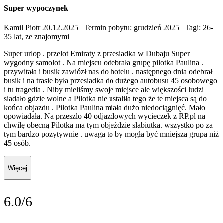
Super wypoczynek
Kamil Piotr 20.12.2025
| Termin pobytu: grudzień 2025
| Tagi: 26-
35 lat, ze znajomymi
Super urlop . przelot Emiraty z przesiadka w Dubaju Super
wygodny samolot . Na miejscu odebrała grupę pilotka Paulina .
przywitała i busik zawiózł nas do hotelu . następnego dnia odebrał
busik i na trasie była przesiadka do dużego autobusu 45 osobowego
i tu tragedia . Niby mieliśmy swoje miejsce ale większości ludzi
siadało gdzie wolne a Pilotka nie ustaliła tego że te miejsca są do
końca objazdu . Pilotka Paulina miała dużo niedociągnięć. Mało
opowiadała. Na przeszlo 40 odjazdowych wycieczek z RP.pl na
chwilę obecną Pilotka ma tym objeździe słabiutka. wszystko po za
tym bardzo pozytywnie . uwaga to by mogła być mniejsza grupa niż
45 osób.
Więcej
6.0/6