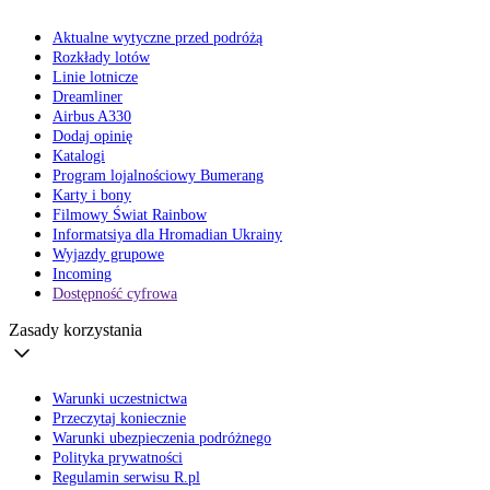
Aktualne wytyczne przed podróżą
Rozkłady lotów
Linie lotnicze
Dreamliner
Airbus A330
Dodaj opinię
Katalogi
Program lojalnościowy Bumerang
Karty i bony
Filmowy Świat Rainbow
Informatsiya dla Hromadian Ukrainy
Wyjazdy grupowe
Incoming
Dostępność cyfrowa
Zasady korzystania
Warunki uczestnictwa
Przeczytaj koniecznie
Warunki ubezpieczenia podróżnego
Polityka prywatności
Regulamin serwisu R.pl