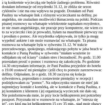
z tą konkretnie wycieczķą nie będzie żadnego problemu. Również
dostałam informacje od rezydentki 31.12, że zbliża sie sezon
cyklonów i nie ma ona wpływu na pogode. Dostałam od Pani
Pauliny na whatsapie link z różnymi wycieczkami na delfiny, po
angielsku, nie znalazłam możliwości tłumaczenia na polski. Podczas
pisanej rozmowy na whatsapie wielokrotnie napisałam rezydentce,
że nie znam angielskiego, nie pracuje przy komputerze, nie wiem co
to za wycieczki i kto je prowadzi, byłam na mauritiusie pierwszy raz
i prosiłam o pomoc. Ale rezydentka odpisywała, że tylko ja mogę
wypełnić ankiete i nie może rozmawiać na whatsapie. Ta pisana
rozmowa na whatsapie była w sylwestra 31.12. W trakcie
przecudownego, spokojnego, relaksującego pobytu w jalsa beach w
kontakcie z Panią Pauliną w sylwestra "miałam wrażenie że
odbijałam się od ściany" czułam stres i bezradność. Po godz. 11.00
przestałam prosić o pomoc i rozmowa się zakończyła. Po godzinie
14.30 otrzymałam informacje, że Pani Paulina przyjedzie do hotelu
o 19.00 zostawić mi pieniądze i jeśli chcę to pomoże zarezerwowac
delfiny. Odpisałam, że o godz. 18.30 zaczyna się kolacja
sylwestrowa, poprosiłam o zostawienie pieniędzy w recepcji i
podziękowałam za "pomoc". Na odpoczynku staram sie mieć jak
najmniejszy kontakt z komórką, ale w kontakcie z Panią Paulina, z
jej kontaktem z klientem i jej organizacją wycieczek nie dało się.
Nie poinformowała mnie, że przy locie helikopterem jest potrzebny
paszport. Przyznała mi w rozmowie na whatsapie, że "miesza się
jej", czy ktoś ma lot helikopterem 15 czy 35 min., stąd moje obawy