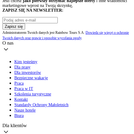
Jeśli chcesz
jako pierwszy otrzymać najlepsze oferty
i inne wiadomości
marketingowe wprost na Twoją skrzynkę,
ZAPISZ SIĘ NA NEWSLETTER:
Zapisz się
Administratorem Twoich danych jest Rainbow Tours S.A.
Dowiedz się więcej o ochronie
Twoich danych oraz prawie i sposobie wycofania zgody
.
O nas
Kim jesteśmy
Dla prasy
Dla inwestorów
Bezpieczne wakacje
Praca
Praca w IT
Szkolenia turystyczne
Kontakt
Standardy Ochrony Małoletnich
Nasze hotele
Biura
Dla klientów