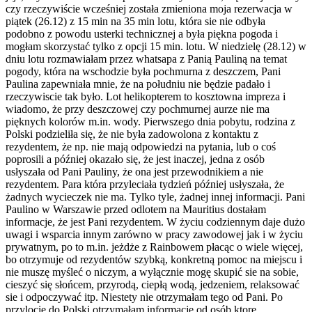
czy rzeczywiście wcześniej została zmieniona moja rezerwacja w
piątek (26.12) z 15 min na 35 min lotu, która sie nie odbyła
podobno z powodu usterki technicznej a była piękna pogoda i
mogłam skorzystać tylko z opcji 15 min. lotu. W niedzielę (28.12) w
dniu lotu rozmawiałam przez whatsapa z Panią Pauliną na temat
pogody, która na wschodzie była pochmurna z deszczem, Pani
Paulina zapewniała mnie, że na południu nie będzie padało i
rzeczywiscie tak było. Lot helikopterem to kosztowna impreza i
wiadomo, że przy deszczowej czy pochmurnej aurze nie ma
pięknych kolorów m.in. wody. Pierwszego dnia pobytu, rodzina z
Polski podzieliła się, że nie była zadowolona z kontaktu z
rezydentem, że np. nie mają odpowiedzi na pytania, lub o coś
poprosili a później okazało się, że jest inaczej, jedna z osób
usłyszała od Pani Pauliny, że ona jest przewodnikiem a nie
rezydentem. Para która przyleciała tydzień później usłyszała, że
żadnych wycieczek nie ma. Tylko tyle, żadnej innej informacji. Pani
Paulino w Warszawie przed odlotem na Mauritius dostałam
informacje, że jest Pani rezydentem. W życiu codziennym daje dużo
uwagi i wsparcia innym zarówno w pracy zawodowej jak i w życiu
prywatnym, po to m.in. jeżdże z Rainbowem płacąc o wiele więcej,
bo otrzymuje od rezydentów szybką, konkretną pomoc na miejscu i
nie muszę myśleć o niczym, a wyłącznie mogę skupić sie na sobie,
cieszyć się słońcem, przyrodą, ciepłą wodą, jedzeniem, relaksować
sie i odpoczywać itp. Niestety nie otrzymałam tego od Pani. Po
przylocie do Polski otrzymałam informacje od osób ktore