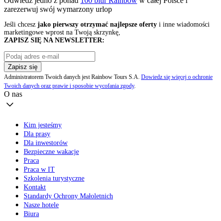
Odwiedź jedno z ponad
100 biur Rainbow
w całej Polsce i
zarezerwuj swój
wymarzony urlop
Jeśli chcesz
jako pierwszy otrzymać najlepsze oferty
i inne wiadomości
marketingowe wprost na Twoją skrzynkę,
ZAPISZ SIĘ NA NEWSLETTER:
Zapisz się
Administratorem Twoich danych jest Rainbow Tours S.A.
Dowiedz się więcej o ochronie
Twoich danych oraz prawie i sposobie wycofania zgody
.
O nas
Kim jesteśmy
Dla prasy
Dla inwestorów
Bezpieczne wakacje
Praca
Praca w IT
Szkolenia turystyczne
Kontakt
Standardy Ochrony Małoletnich
Nasze hotele
Biura