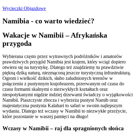
Wycieczki Objazdowe
Namibia - co warto wiedzieć?
Wakacje w Namibii – Afrykańska
przygoda
Wybierana często przez wytrawnych podróżników i amatorów
prawdziwych przygód Namibia jest krajem, który wciąż dopiero
otwiera się na turystykę. Dlatego też znajdziemy tu prawdziwie
piękną dziką naturą, niezmąconą jeszcze turystyczną infrastrukturą.
Ogrom i wielkość dzikich, słabo zaludnionych terenów w
połączeniu z pustynnym krajobrazem, przerwanym od czasu do
czasu formami skalnymi o niezwykłych kształtach oraz
niespotykanymi nigdzie indziej drzewami świadczy o wyjątkowości
Namibii. Piaszczyste zbocza i wybrzeża pustyni Namib oraz
majestatyczna pustynia Kalahari to safari w swoim najlepszym
wydaniu. Dlatego też wczasy w Namibii to niezwykłe przeżycie,
które pozostanie w waszej pamięci na długo!
Wczasy w Namibii – raj dla spragnionych słońca