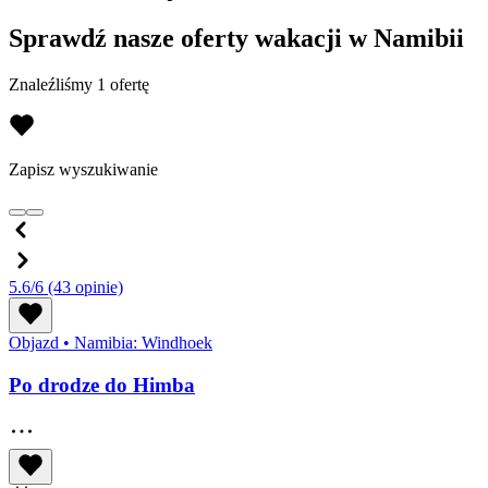
Sprawdź nasze oferty wakacji w Namibii
Znaleźliśmy 1 ofertę
Zapisz wyszukiwanie
5.6/6
(43 opinie)
Objazd
•
Namibia: Windhoek
Po drodze do Himba