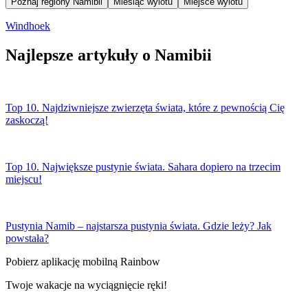
Poznaj regiony Namibii
Miesiąc wylotu
Miejsce wylotu
Windhoek
Najlepsze artykuły o Namibii
Top 10. Najdziwniejsze zwierzęta świata, które z pewnością Cię
zaskoczą!
Top 10. Największe pustynie świata. Sahara dopiero na trzecim
miejscu!
Pustynia Namib – najstarsza pustynia świata. Gdzie leży? Jak
powstała?
Pobierz aplikację mobilną Rainbow
Twoje wakacje na wyciągnięcie ręki!