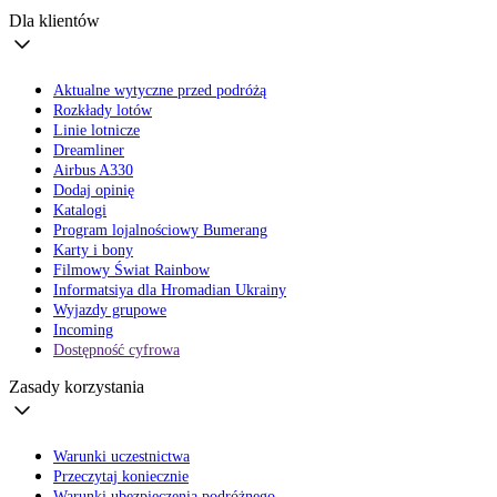
Dla klientów
Aktualne wytyczne przed podróżą
Rozkłady lotów
Linie lotnicze
Dreamliner
Airbus A330
Dodaj opinię
Katalogi
Program lojalnościowy Bumerang
Karty i bony
Filmowy Świat Rainbow
Informatsiya dla Hromadian Ukrainy
Wyjazdy grupowe
Incoming
Dostępność cyfrowa
Zasady korzystania
Warunki uczestnictwa
Przeczytaj koniecznie
Warunki ubezpieczenia podróżnego