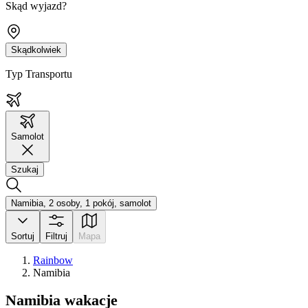
Skąd wyjazd?
Skądkolwiek
Typ Transportu
Samolot
Szukaj
Namibia, 2 osoby, 1 pokój, samolot
Sortuj
Filtruj
Mapa
Rainbow
Namibia
Namibia wakacje