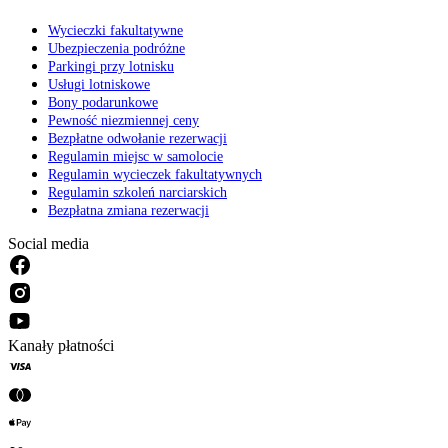
Wycieczki fakultatywne
Ubezpieczenia podróżne
Parkingi przy lotnisku
Usługi lotniskowe
Bony podarunkowe
Pewność niezmiennej ceny
Bezpłatne odwołanie rezerwacji
Regulamin miejsc w samolocie
Regulamin wycieczek fakultatywnych
Regulamin szkoleń narciarskich
Bezpłatna zmiana rezerwacji
Social media
Kanały płatności