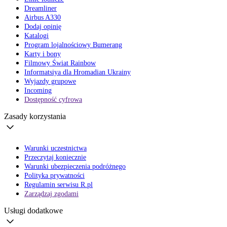
Dreamliner
Airbus A330
Dodaj opinię
Katalogi
Program lojalnościowy Bumerang
Karty i bony
Filmowy Świat Rainbow
Informatsiya dla Hromadian Ukrainy
Wyjazdy grupowe
Incoming
Dostępność cyfrowa
Zasady korzystania
Warunki uczestnictwa
Przeczytaj koniecznie
Warunki ubezpieczenia podróżnego
Polityka prywatności
Regulamin serwisu R.pl
Zarządzaj zgodami
Usługi dodatkowe