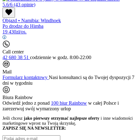
5.6/6
(43 opinie)
Objazd
•
Namibia: Windhoek
Po drodze do Himba
19 430
zł/os.
Call center
42 680 38 51
codziennie
w godz. 8:00-22:00
Mail
Formularz kontaktowy
Nasi konsultanci są do Twojej dyspozycji 7
dni w tygodniu
Biura Rainbow
Odwiedź jedno z ponad
100 biur Rainbow
w całej Polsce i
zarezerwuj swój
wymarzony urlop
Jeśli chcesz
jako pierwszy otrzymać najlepsze oferty
i inne wiadomości
marketingowe wprost na Twoją skrzynkę,
ZAPISZ SIĘ NA NEWSLETTER: