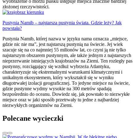
wyobrażenie o morzu piasku ustępuje miejsca znacznie bardziej
złożonej rzeczywistości.
Pustynia Namib – najstarsza pustynia świata. Gdzie leży? Jak
powstała?
Pustynia Namib, której nazwa w języku nama oznacza „miejsce,
gdzie nic nie ma”, jest najstarszą pustynią na świecie. Jej wiek
szacuje się na co najmniej 55 milionów lat, co czyni ją nie tylko
najstarszym obszarem pustynnym, ale także jednym z najstarszych
nieprzerwanie istniejących krajobrazów na Ziemi. Ten rozległy pas
pustynny, rozciągający się wzdłuż wybrzeża Atlantyku,
charakteryzuje się ekstremalnymi warunkami klimatycznymi i
unikalnym ekosystemem, który wykształcił się w wyniku
długotrwałej izolacji geograficznej. To jedyne miejsce na świecie,
gdzie pustynne wydmy wysokie na 300 metrów spadają
bezpośrednio do oceanu. Dowiedz się, jak powstało to niezwykłe
miejsce oraz w jaki sposób przetrwały tu jedne z najbardziej
niezwykłych organizmów na Ziemi.
Polecane wycieczki