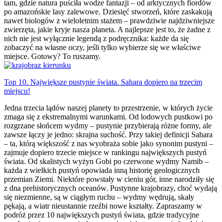
tam, gdzie natura puściła wodze fantazji – od arktycznych fiordów
po amazońskie lasy zalewowe. Dziesięć stworzeń, które zaskakują
nawet biologów z wieloletnim stażem – prawdziwie najdziwniejsze
zwierzęta, jakie kryje nasza planeta. A najlepsze jest to, że żadne z
nich nie jest wyłącznie legendą z podręcznika: każde da się
zobaczyć na własne oczy, jeśli tylko wybierze się we właściwe
miejsce. Gotowy? To ruszamy.
Top 10. Największe pustynie świata. Sahara dopiero na trzecim
miejscu!
Jedna trzecia lądów naszej planety to przestrzenie, w których życie
zmaga się z ekstremalnymi warunkami. Od lodowych pustkowi po
rozgrzane słońcem wydmy – pustynie przybierają różne formy, ale
zawsze łączy je jedno: skrajna suchość. Przy takiej definicji Sahara
– ta, którą większość z nas wyobraża sobie jako synonim pustyni –
zajmuje dopiero trzecie miejsce w rankingu największych pustyń
świata. Od skalistych wyżyn Gobi po czerwone wydmy Namib –
każda z wielkich pustyń opowiada inną historię geologicznych
przemian Ziemi. Niektóre powstały w cieniu gór, inne narodziły się
z dna prehistorycznych oceanów. Pustynne krajobrazy, choć wydają
się niezmienne, są w ciągłym ruchu – wydmy wędrują, skały
pękają, a wiatr nieustannie rzeźbi nowe kształty. Zapraszamy w
podróż przez 10 największych pustyń świata, gdzie tradycyjne