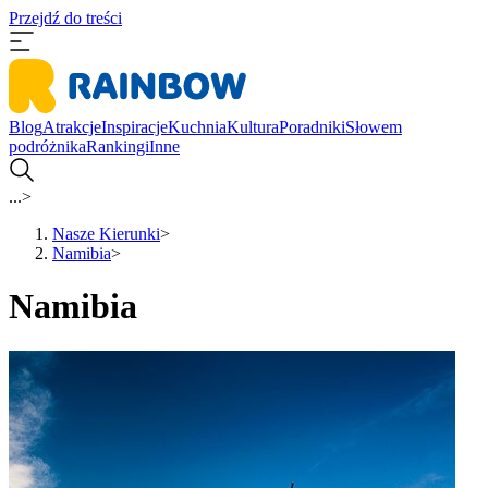
Przejdź do treści
Blog
Atrakcje
Inspiracje
Kuchnia
Kultura
Poradniki
Słowem
podróżnika
Rankingi
Inne
...
>
Nasze Kierunki
>
Namibia
>
Namibia