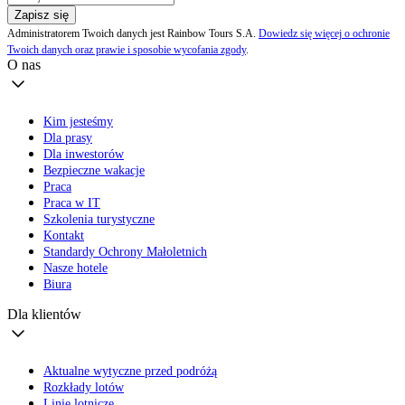
Zapisz się
Administratorem Twoich danych jest Rainbow Tours S.A.
Dowiedz się więcej o ochronie
Twoich danych oraz prawie i sposobie wycofania zgody
.
O nas
Kim jesteśmy
Dla prasy
Dla inwestorów
Bezpieczne wakacje
Praca
Praca w IT
Szkolenia turystyczne
Kontakt
Standardy Ochrony Małoletnich
Nasze hotele
Biura
Dla klientów
Aktualne wytyczne przed podróżą
Rozkłady lotów
Linie lotnicze