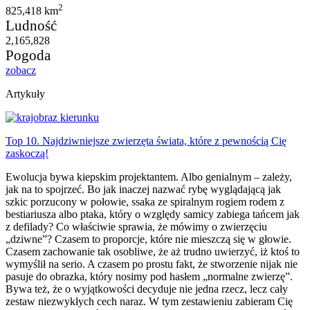
2
825,418 km
Ludność
2,165,828
Pogoda
zobacz
Artykuły
Top 10. Najdziwniejsze zwierzęta świata, które z pewnością Cię
zaskoczą!
Ewolucja bywa kiepskim projektantem. Albo genialnym – zależy,
jak na to spojrzeć. Bo jak inaczej nazwać rybę wyglądającą jak
szkic porzucony w połowie, ssaka ze spiralnym rogiem rodem z
bestiariusza albo ptaka, który o względy samicy zabiega tańcem jak
z defilady? Co właściwie sprawia, że mówimy o zwierzęciu
„dziwne”? Czasem to proporcje, które nie mieszczą się w głowie.
Czasem zachowanie tak osobliwe, że aż trudno uwierzyć, iż ktoś to
wymyślił na serio. A czasem po prostu fakt, że stworzenie nijak nie
pasuje do obrazka, który nosimy pod hasłem „normalne zwierzę”.
Bywa też, że o wyjątkowości decyduje nie jedna rzecz, lecz cały
zestaw niezwykłych cech naraz. W tym zestawieniu zabieram Cię