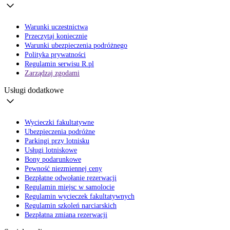
Warunki uczestnictwa
Przeczytaj koniecznie
Warunki ubezpieczenia podróżnego
Polityka prywatności
Regulamin serwisu R.pl
Zarządzaj zgodami
Usługi dodatkowe
Wycieczki fakultatywne
Ubezpieczenia podróżne
Parkingi przy lotnisku
Usługi lotniskowe
Bony podarunkowe
Pewność niezmiennej ceny
Bezpłatne odwołanie rezerwacji
Regulamin miejsc w samolocie
Regulamin wycieczek fakultatywnych
Regulamin szkoleń narciarskich
Bezpłatna zmiana rezerwacji