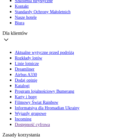
Szkolenia turystyczne
Kontakt
Standardy Ochrony Małoletnich
Nasze hotele
Biura
Dla klientów
Aktualne wytyczne przed podróżą
Rozkłady lotów
Linie lotnicze
Dreamliner
Airbus A330
Dodaj opinię
Katalogi
Program lojalnościowy Bumerang
Karty i bony
Filmowy Świat Rainbow
Informatsiya dla Hromadian Ukrainy
Wyjazdy grupowe
Incoming
Dostępność cyfrowa
Zasady korzystania