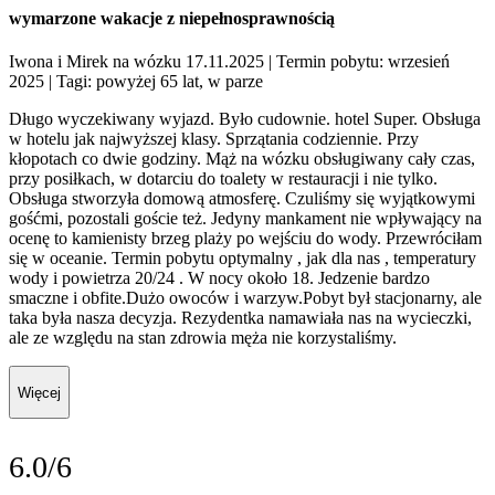
wymarzone wakacje z niepełnosprawnością
Iwona i Mirek na wózku 17.11.2025
| Termin pobytu: wrzesień
2025
| Tagi: powyżej 65 lat, w parze
Długo wyczekiwany wyjazd. Było cudownie. hotel Super. Obsługa
w hotelu jak najwyższej klasy. Sprzątania codziennie. Przy
kłopotach co dwie godziny. Mąż na wózku obsługiwany cały czas,
przy posiłkach, w dotarciu do toalety w restauracji i nie tylko.
Obsługa stworzyła domową atmosferę. Czuliśmy się wyjątkowymi
gośćmi, pozostali goście też. Jedyny mankament nie wpływający na
ocenę to kamienisty brzeg plaży po wejściu do wody. Przewróciłam
się w oceanie. Termin pobytu optymalny , jak dla nas , temperatury
wody i powietrza 20/24 . W nocy około 18. Jedzenie bardzo
smaczne i obfite.Dużo owoców i warzyw.Pobyt był stacjonarny, ale
taka była nasza decyzja. Rezydentka namawiała nas na wycieczki,
ale ze względu na stan zdrowia męża nie korzystaliśmy.
Więcej
6.0/6