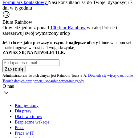
Formularz kontaktowy
Nasi konsultanci są do Twojej dyspozycji 7
dni w tygodniu
Biura Rainbow
Odwiedź jedno z ponad
100 biur Rainbow
w całej Polsce i
zarezerwuj swój
wymarzony urlop
Jeśli chcesz
jako pierwszy otrzymać najlepsze oferty
i inne wiadomości
marketingowe wprost na Twoją skrzynkę,
ZAPISZ SIĘ NA NEWSLETTER:
Zapisz się
Administratorem Twoich danych jest Rainbow Tours S.A.
Dowiedz się więcej o ochronie
Twoich danych oraz prawie i sposobie wycofania zgody
.
O nas
Kim jesteśmy
Dla prasy
Dla inwestorów
Bezpieczne wakacje
Praca
Praca w IT