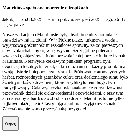
Mauritius - spełnione marzenie o tropikach
Jakub, --- 26.08.2025
| Termin pobytu: sierpień 2025
| Tagi: 26-35
lat, w parze
Nasze wakacje na Mauritiusie były absolutnie niezapomniane –
prawdziwy raj na ziemi! 🌴✨ Piękne plaże, turkusowa woda i
wyjątkowa gościnność mieszkańców sprawiły, że od pierwszych
chwil zakochaliśmy się w tej wyspie. Szczególnie polecam
wycieczkę objazdową, która pozwala lepiej poznać kulturę i smaki
Mauritiusa. Niezwykle ciekawym punktem programu była
degustacja lokalnych herbat, cukru oraz rumu – każdy produkt ma
swoją historię i niepowtarzalny smak. Próbowanie aromatycznych
herbat, różnorodnych gatunków cukru oraz doskonałego rumu było
świetnym doświadczeniem, które przybliżyło nam bogactwo
tradycji wyspy. Cała wycieczka była znakomicie zorganizowana –
przewodnik dzielił się ciekawostkami i opowieściami, a przy tym
atmosfera była bardzo swobodna i radosna. Mauritius to nie tylko
bajkowe plaże, ale też fascynująca kultura i wyjątkowe smaki.
Zdecydowanie warto przeżyć taką przygodę!
Więcej