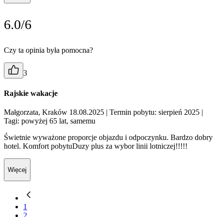
6.0/6
Czy ta opinia była pomocna?
3
Rajskie wakacje
Małgorzata, Kraków 18.08.2025
| Termin pobytu: sierpień 2025
|
Tagi: powyżej 65 lat, samemu
Świetnie wyważone proporcje objazdu i odpoczynku. Bardzo dobry
hotel. Komfort pobytuDuzy plus za wybor linii lotniczej!!!!!
Więcej
1
2