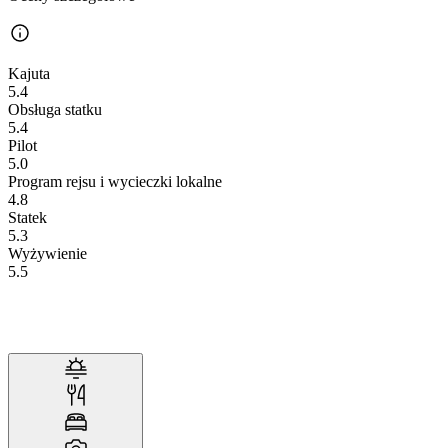
Kajuta
5.4
Obsługa statku
5.4
Pilot
5.0
Program rejsu i wycieczki lokalne
4.8
Statek
5.3
Wyżywienie
5.5