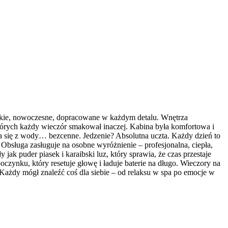
nckie, nowoczesne, dopracowane w każdym detalu. Wnętrza
tórych każdy wieczór smakował inaczej. Kabina była komfortowa i
 się z wody… bezcenne. Jedzenie? Absolutna uczta. Każdy dzień to
bsługa zasługuje na osobne wyróżnienie – profesjonalna, ciepła,
ak puder piasek i karaibski luz, który sprawia, że czas przestaje
poczynku, który resetuje głowę i ładuje baterie na długo. Wieczory na
ażdy mógł znaleźć coś dla siebie – od relaksu w spa po emocje w