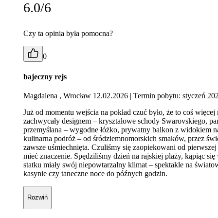
6.0/6
Czy ta opinia była pomocna?
0
bajeczny rejs
Magdalena , Wrocław 12.02.2026
| Termin pobytu: styczeń 20
Już od momentu wejścia na pokład czuć było, że to coś więce
zachwycały designem – kryształowe schody Swarovskiego, pano
przemyślana – wygodne łóżko, prywatny balkon z widokiem na 
kulinarna podróż – od śródziemnomorskich smaków, przez śwież
zawsze uśmiechnięta. Czuliśmy się zaopiekowani od pierwszej do
mieć znaczenie. Spędziliśmy dzień na rajskiej plaży, kąpiąc się
statku miały swój niepowtarzalny klimat – spektakle na świa
kasynie czy taneczne noce do późnych godzin.
Rozwiń