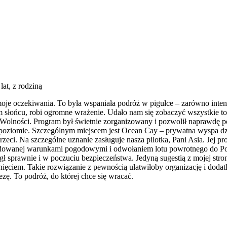
lat, z rodziną
je oczekiwania. To była wspaniała podróż w pigułce – zarówno inte
słońcu, robi ogromne wrażenie. Udało nam się zobaczyć wszystkie top
ę Wolności. Program był świetnie zorganizowany i pozwolił naprawdę p
 poziomie. Szczególnym miejscem jest Ocean Cay – prywatna wyspa dz
rzeci. Na szczególne uznanie zasługuje nasza pilotka, Pani Asia. Jej 
odowanej warunkami pogodowymi i odwołaniem lotu powrotnego do Pols
egł sprawnie i w poczuciu bezpieczeństwa. Jedyną sugestią z mojej s
ynięciem. Takie rozwiązanie z pewnością ułatwiłoby organizację i dod
ę. To podróż, do której chce się wracać.