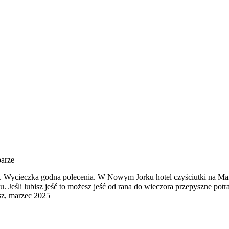
parze
. Wycieczka godna polecenia. W Nowym Jorku hotel czyściutki na Manh
u. Jeśli lubisz jeść to możesz jeść od rana do wieczora przepyszne p
sz, marzec 2025