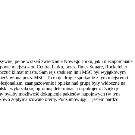
nsywne, pełne wrażeń zwiedzanie Nowego Jorku, jak i niezapomniane
owe miejsca – od Central Parku, przez Times Square, Rockefeller
oczuć klimat miasta. Sam rejs statkiem linii MSC był wyjątkowym
ierżawiona przez MSC. To moje drugie spotkanie z tym miejscem i
profesjonalizm, zaangażowanie i opieka nad grupą były widoczne na
ki, wykazała się ogromną determinacją i spokojem. Dzięki jej
trony byłaby możliwość dokupienia pakietów napojowych (w tym
atkowo zoptymalizowało ofertę. Podsumowując – jestem bardzo