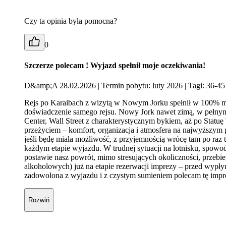
Czy ta opinia była pomocna?
0
Szczerze polecam ! Wyjazd spełnił moje oczekiwania!
D&amp;A 28.02.2026
| Termin pobytu: luty 2026
| Tagi: 36-45 
Rejs po Karaibach z wizytą w Nowym Jorku spełnił w 100% mo
doświadczenie samego rejsu. Nowy Jork nawet zimą, w pełnym 
Center, Wall Street z charakterystycznym bykiem, aż po Statu
przeżyciem – komfort, organizacja i atmosfera na najwyższym
jeśli będę miała możliwość, z przyjemnością wrócę tam po raz t
każdym etapie wyjazdu. W trudnej sytuacji na lotnisku, spow
postawie nasz powrót, mimo stresujących okoliczności, przebi
alkoholowych) już na etapie rezerwacji imprezy – przed wypł
zadowolona z wyjazdu i z czystym sumieniem polecam tę imprez
Rozwiń