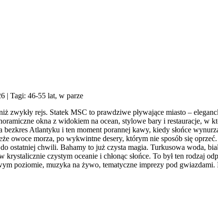
26
| Tagi: 46-55 lat, w parze
j niż zwykły rejs. Statek MSC to prawdziwe pływające miasto – elega
ramiczne okna z widokiem na ocean, stylowe bary i restauracje, w k
bezkres Atlantyku i ten moment porannej kawy, kiedy słońce wynurza
e owoce morza, po wykwintne desery, którym nie sposób się oprzeć. O
 ostatniej chwili. Bahamy to już czysta magia. Turkusowa woda, biały j
 w krystalicznie czystym oceanie i chłonąc słońce. To był ten rodzaj od
towym poziomie, muzyka na żywo, tematyczne imprezy pod gwiazdami. K