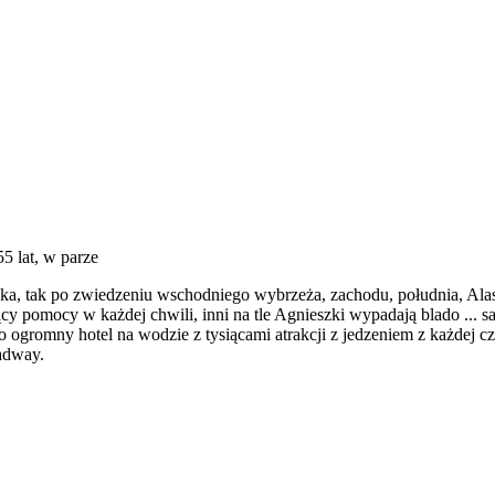
55 lat, w parze
a, tak po zwiedzeniu wschodniego wybrzeża, zachodu, południa, Ala
jący pomocy w każdej chwili, inni na tle Agnieszki wypadają blado ..
to ogromny hotel na wodzie z tysiącami atrakcji z jedzeniem z każdej c
oadway.