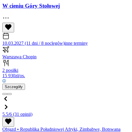
W cieniu Góry Stołowej
10.03.2027 (11 dni / 8 noclegów)
inne terminy
Warszawa Chopin
2 posiłki
15 930
zł/os.
Szczegóły
5.5/6
(31 opinii)
Objazd
•
Republika Południowej Afryki, Zimbabwe, Botswana