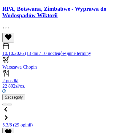
RPA, Botswana, Zimbabwe - Wyprawa do
Wodospadów Wiktorii
10.10.2026 (13 dni / 10 noclegów)
inne terminy
Warszawa Chopin
2 posiłki
22 802
zł/os.
Szczegóły
5.3/6
(29 opinii)