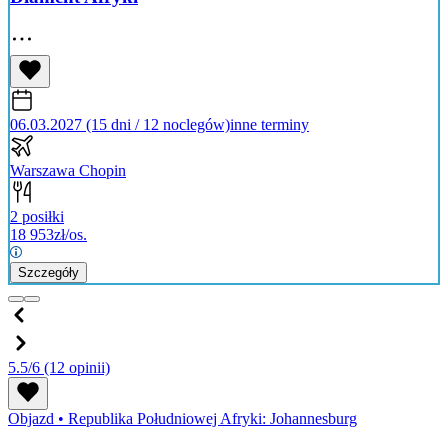
06.03.2027 (15 dni / 12 noclegów)
inne terminy
Warszawa Chopin
2 posiłki
18 953
zł/os.
Szczegóły
5.5/6
(12 opinii)
Objazd
•
Republika Południowej Afryki: Johannesburg