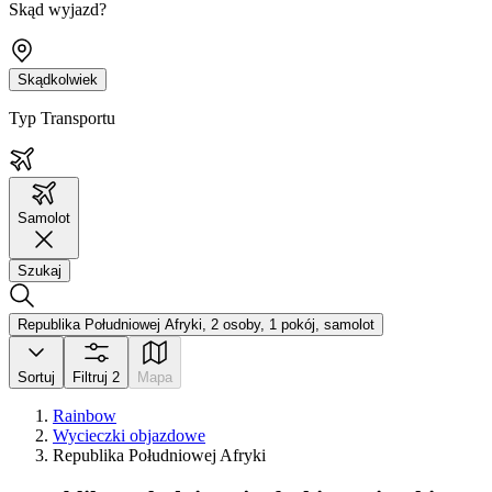
Skąd wyjazd?
Skądkolwiek
Typ Transportu
Samolot
Szukaj
Republika Południowej Afryki, 2 osoby, 1 pokój, samolot
Sortuj
Filtruj
2
Mapa
Rainbow
Wycieczki objazdowe
Republika Południowej Afryki