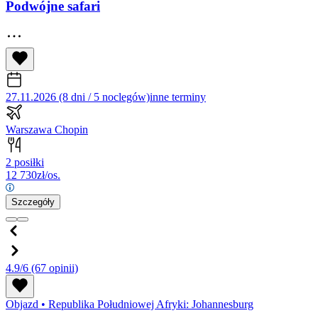
Podwójne safari
27.11.2026 (8 dni / 5 noclegów)
inne terminy
Warszawa Chopin
2 posiłki
12 730
zł/os.
Szczegóły
4.9/6
(67 opinii)
Objazd
•
Republika Południowej Afryki: Johannesburg