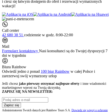
i ciesz się łatwym dostępem do ofert i rezerwacji wymarzonych
wakacji!
Call center
42 680 38 51
codziennie
w godz. 8:00-22:00
Mail
Formularz kontaktowy
Nasi konsultanci są do Twojej dyspozycji 7
dni w tygodniu
Biura Rainbow
Odwiedź jedno z ponad
100 biur Rainbow
w całej Polsce i
zarezerwuj swój
wymarzony urlop
Jeśli chcesz
jako pierwszy otrzymać najlepsze oferty
i inne wiadomości
marketingowe wprost na Twoją skrzynkę,
ZAPISZ SIĘ NA NEWSLETTER:
Zapisz się
Administratorem Twoich danych jest Rainbow Tours S.A.
Dowiedz się więcej o ochronie