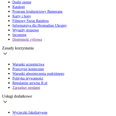
Dodaj opinię
Katalogi
Program lojalnościowy Bumerang
Karty i bony
Filmowy Świat Rainbow
Informatsiya dla Hromadian Ukrainy
Wyjazdy grupowe
Incoming
Dostępność cyfrowa
Zasady korzystania
Warunki uczestnictwa
Przeczytaj koniecznie
Warunki ubezpieczenia podróżnego
Polityka prywatności
Regulamin serwisu R.pl
Zarządzaj zgodami
Usługi dodatkowe
Wycieczki fakultatywne