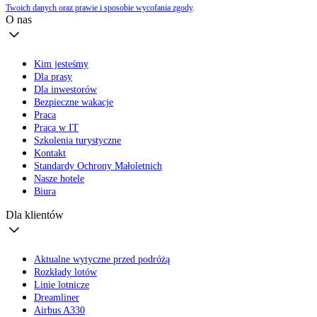
Twoich danych oraz prawie i sposobie wycofania zgody
.
O nas
Kim jesteśmy
Dla prasy
Dla inwestorów
Bezpieczne wakacje
Praca
Praca w IT
Szkolenia turystyczne
Kontakt
Standardy Ochrony Małoletnich
Nasze hotele
Biura
Dla klientów
Aktualne wytyczne przed podróżą
Rozkłady lotów
Linie lotnicze
Dreamliner
Airbus A330