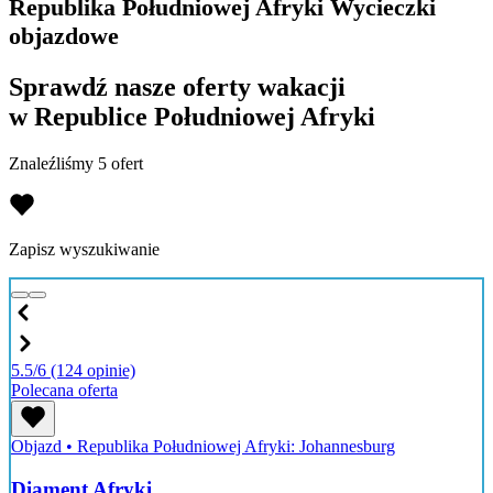
Republika Południowej Afryki Wycieczki
objazdowe
Sprawdź nasze oferty wakacji
w Republice Południowej Afryki
Znaleźliśmy 5 ofert
Zapisz wyszukiwanie
5.5/6
(124 opinie)
Polecana oferta
Objazd
•
Republika Południowej Afryki: Johannesburg
Diament Afryki