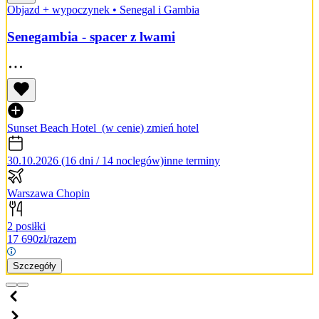
Objazd + wypoczynek
•
Senegal i Gambia
Senegambia - spacer z lwami
Sunset Beach Hotel
(w cenie)
zmień hotel
30.10.2026 (16 dni / 14 noclegów)
inne terminy
Warszawa Chopin
2 posiłki
17 690
zł/razem
Szczegóły