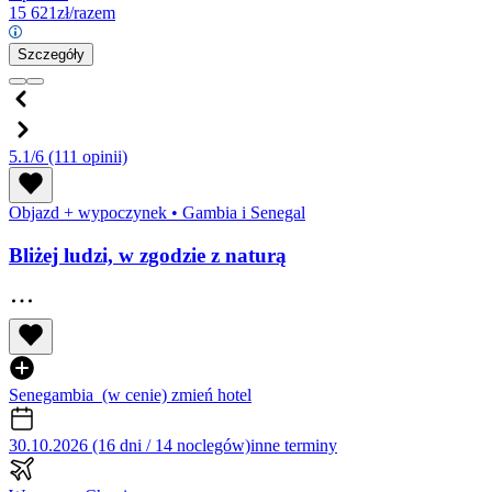
15 621
zł/razem
Szczegóły
5.1/6
(111 opinii)
Objazd + wypoczynek
•
Gambia i Senegal
Bliżej ludzi, w zgodzie z naturą
Senegambia
(w cenie)
zmień hotel
30.10.2026 (16 dni / 14 noclegów)
inne terminy