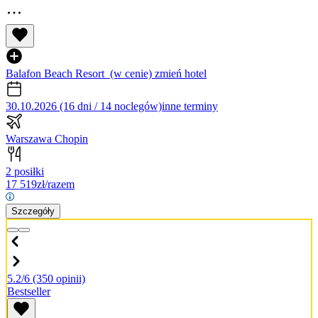
Balafon Beach Resort
(w cenie)
zmień hotel
30.10.2026 (16 dni / 14 noclegów)
inne terminy
Warszawa Chopin
2 posiłki
17 519
zł/razem
Szczegóły
5.2/6
(350 opinii)
Bestseller