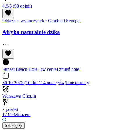
4.8/6
(98 opinii)
Objazd + wypoczynek
•
Gambia i Senegal
Afryka naturalnie dzika
Sunset Beach Hotel
(w cenie)
zmień hotel
30.10.2026 (16 dni / 14 noclegów)
inne terminy
Warszawa Chopin
2 posiłki
17 993
zł/razem
Szczegóły