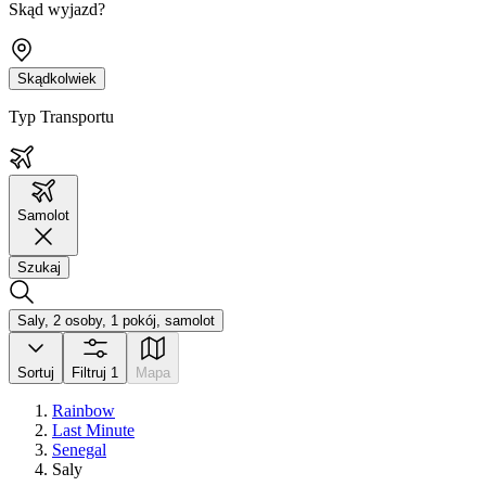
Skąd wyjazd?
Skądkolwiek
Typ Transportu
Samolot
Szukaj
Saly, 2 osoby, 1 pokój, samolot
Sortuj
Filtruj
1
Mapa
Rainbow
Last Minute
Senegal
Saly