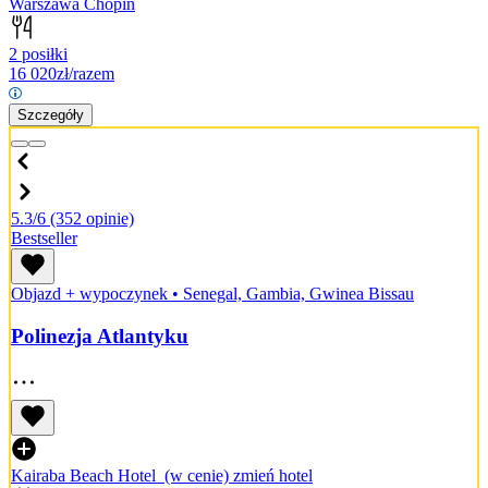
Warszawa Chopin
2 posiłki
16 020
zł/razem
Szczegóły
5.3/6
(352 opinie)
Bestseller
Objazd + wypoczynek
•
Senegal, Gambia, Gwinea Bissau
Polinezja Atlantyku
Kairaba Beach Hotel
(w cenie)
zmień hotel