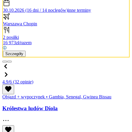
30.10.2026 (16 dni / 14 noclegów)
inne terminy
Warszawa Chopin
2 posiłki
16 973
zł/razem
Szczegóły
4.9/6
(32 opinie)
Objazd + wypoczynek
•
Gambia, Senegal, Gwinea Bissau
Królestwa ludów Diola