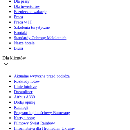
Dla prasy
Dla inwestorów
Bezpieczne wakacje
Praca
Praca w IT
Szkolenia turystyczne
Kontakt
Standardy Ochrony Małoletnich
Nasze hotele
Biura
Dla klientów
Aktualne wytyczne przed podróżą
Rozkłady lotów
Linie lotnicze
Dreamliner
Airbus A330
Dodaj opinię
Katalogi
Program lojalnościowy Bumerang
Karty i bony
Filmowy Świat Rainbow
Informatsiya dla Hromadian Ukrainy