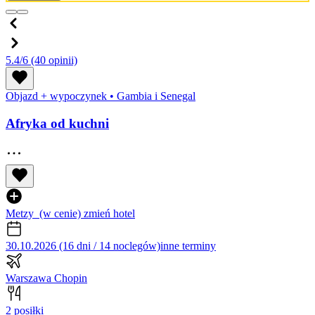
5.4/6
(40 opinii)
Objazd + wypoczynek
•
Gambia i Senegal
Afryka od kuchni
Metzy
(w cenie)
zmień hotel
30.10.2026 (16 dni / 14 noclegów)
inne terminy
Warszawa Chopin
2 posiłki