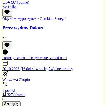
5.1/6
(374 opinie)
Bestseller
Objazd + wypoczynek
•
Gambia i Senegal
Przez wydmy Dakaru
Holiday Beach Club
(w cenie)
zmień hotel
30.10.2026 (16 dni / 14 noclegów)
inne terminy
Warszawa Chopin
2 posiłki
14 327
zł/razem
Szczegóły