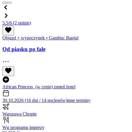
5.5/6
(2 opinie)
Objazd + wypoczynek
•
Gambia: Banjul
Od piasku po fale
African Princess
(w cenie)
zmień hotel
30.10.2026 (16 dni / 14 noclegów)
inne terminy
Warszawa Chopin
Wg programu imprezy