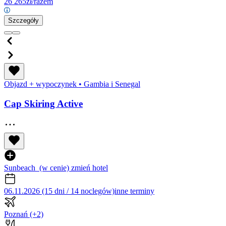
26 265
zł/razem
Szczegóły
Objazd + wypoczynek
•
Gambia i Senegal
Cap Skiring Active
Sunbeach
(w cenie)
zmień hotel
06.11.2026 (15 dni / 14 noclegów)
inne terminy
Poznań
(+2)