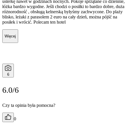
usterkę nawet w godzinach nocnych. Pokoje sprzątane co dziennie,
łóżka bardzo wygodne. Jeśli chodzi o posiłki to bardzo dobre, duża
różnorodność , obsługą kelnerską byłyśmy zachwycone. Do plaży
blisko, leżaki z parasolem 2 euro na cały dzień, można pójść na
posiłek i wrócić. Polecam ten hotel
Więcej
6
6.0/6
Czy ta opinia była pomocna?
0