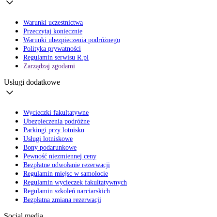
Warunki uczestnictwa
Przeczytaj koniecznie
Warunki ubezpieczenia podróżnego
Polityka prywatności
Regulamin serwisu R.pl
Zarządzaj zgodami
Usługi dodatkowe
Wycieczki fakultatywne
Ubezpieczenia podróżne
Parkingi przy lotnisku
Usługi lotniskowe
Bony podarunkowe
Pewność niezmiennej ceny
Bezpłatne odwołanie rezerwacji
Regulamin miejsc w samolocie
Regulamin wycieczek fakultatywnych
Regulamin szkoleń narciarskich
Bezpłatna zmiana rezerwacji
Social media