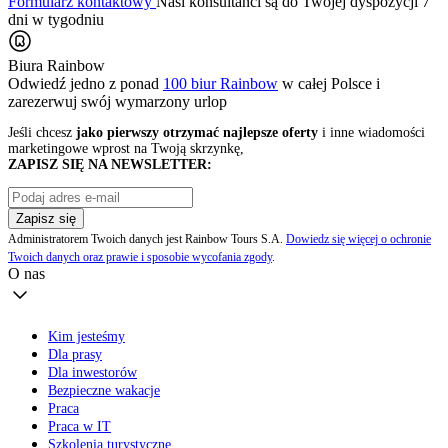
Formularz kontaktowy
Nasi konsultanci są do Twojej dyspozycji 7
dni w tygodniu
Biura Rainbow
Odwiedź jedno z ponad
100 biur Rainbow
w całej Polsce i
zarezerwuj swój
wymarzony urlop
Jeśli chcesz
jako pierwszy otrzymać najlepsze oferty
i inne wiadomości
marketingowe wprost na Twoją skrzynkę,
ZAPISZ SIĘ NA NEWSLETTER:
Zapisz się
Administratorem Twoich danych jest Rainbow Tours S.A.
Dowiedz się więcej o ochronie
Twoich danych oraz prawie i sposobie wycofania zgody
.
O nas
Kim jesteśmy
Dla prasy
Dla inwestorów
Bezpieczne wakacje
Praca
Praca w IT
Szkolenia turystyczne