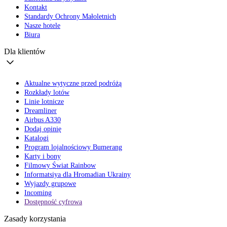
Kontakt
Standardy Ochrony Małoletnich
Nasze hotele
Biura
Dla klientów
Aktualne wytyczne przed podróżą
Rozkłady lotów
Linie lotnicze
Dreamliner
Airbus A330
Dodaj opinię
Katalogi
Program lojalnościowy Bumerang
Karty i bony
Filmowy Świat Rainbow
Informatsiya dla Hromadian Ukrainy
Wyjazdy grupowe
Incoming
Dostępność cyfrowa
Zasady korzystania