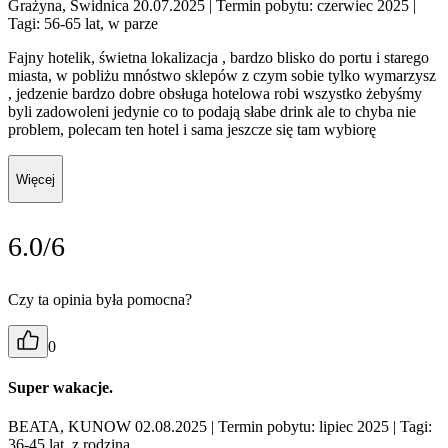
Grażyna, Świdnica 20.07.2025
| Termin pobytu: czerwiec 2025
|
Tagi: 56-65 lat, w parze
Fajny hotelik, świetna lokalizacja , bardzo blisko do portu i starego
miasta, w pobliżu mnóstwo sklepów z czym sobie tylko wymarzysz
, jedzenie bardzo dobre obsługa hotelowa robi wszystko żebyśmy
byli zadowoleni jedynie co to podają słabe drink ale to chyba nie
problem, polecam ten hotel i sama jeszcze się tam wybiorę
Więcej
6.0/6
Czy ta opinia była pomocna?
0
Super wakacje.
BEATA, KUNOW 02.08.2025
| Termin pobytu: lipiec 2025
| Tagi:
36-45 lat, z rodziną