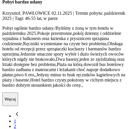
Pobyt bardzo udany
Krzysztof, PAWŁOWICE 02.11.2025
| Termin pobytu: październik
2025
| Tagi: 46-55 lat, w parze
Pobyt ogólnie bardzo udany./Byliśmy z żoną w tym hotelu w
pażdzierniku 2025.Pokoje przestronne,pokój dzienny i oddzielnie
sypialnia z balkonem oraz łazienka z prysznicem sprzątana
codziennie.Ręczniki wymieniane na czyste bez problemu,Obsługa
hotelu od recepcji przez sprzątaczki kucharzy i barmanów bardzo
uprzejma.Jedzenie smaczne spory wybór i dużo świeżych owoców
których nigdy nie brakowało,Dwa baseny,jeden ze zjeżdżalnią oraz
lrżaki dostępne bez problemu,Plaża na którą dowoził bus hotelowy
bardzo zadbana z materacami i leżakami choć napoje dodatkowo
płatne,piwo 6 ero,,Jedyny minus to brak ręczników kąpielowych na
plaży i basenie,Hotel bardzo czysty.położony w cichym miejscu z
bardzo dobrym stosunkiem jakości do ceny.,
Więcej
1
2