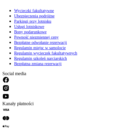
Wycieczki fakultatywne
Ubezpieczenia podróżne
Parkingi przy lotnisku
Usługi lotniskowe
Bony podarunkowe
Pewność niezmiennej ceny
Bezpłatne odwołanie rezerwacji
Regulamin miejsc w samolocie
Regulamin wycieczek fakultatywnych
Regulamin szkoleń narciarskich
Bezpłatna zmiana rezerwacji
Social media
Kanały płatności