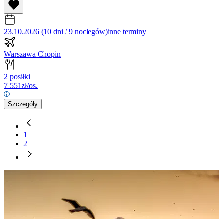
23.10.2026 (10 dni / 9 noclegów)
inne terminy
Warszawa Chopin
2 posiłki
7 551
zł/os.
Szczegóły
1
2