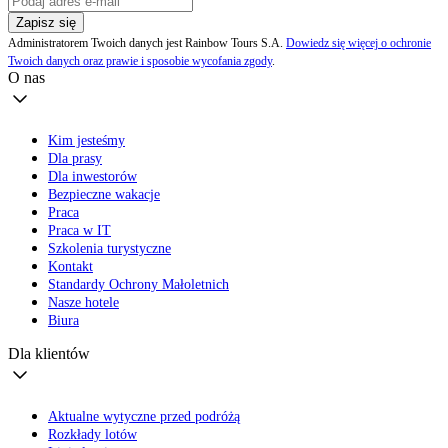
Zapisz się
Administratorem Twoich danych jest Rainbow Tours S.A.
Dowiedz się więcej o ochronie
Twoich danych oraz prawie i sposobie wycofania zgody
.
O nas
Kim jesteśmy
Dla prasy
Dla inwestorów
Bezpieczne wakacje
Praca
Praca w IT
Szkolenia turystyczne
Kontakt
Standardy Ochrony Małoletnich
Nasze hotele
Biura
Dla klientów
Aktualne wytyczne przed podróżą
Rozkłady lotów