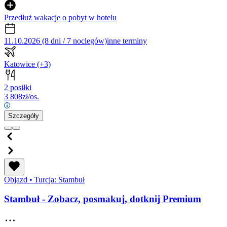
Przedłuż wakacje o pobyt w hotelu
11.10.2026 (8 dni / 7 noclegów)
inne terminy
Katowice
(+3)
2 posiłki
3 808
zł/os.
Szczegóły
Objazd
•
Turcja: Stambuł
Stambuł - Zobacz, posmakuj, dotknij Premium