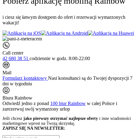
Pobierz aplikację mobilną Rainbow
i ciesz się łatwym dostępem do ofert i rezerwacji wymarzonych
wakacji!
Call center
42 680 38 51
codziennie
w godz. 8:00-22:00
Mail
Formularz kontaktowy
Nasi konsultanci są do Twojej dyspozycji 7
dni w tygodniu
Biura Rainbow
Odwiedź jedno z ponad
100 biur Rainbow
w całej Polsce i
zarezerwuj swój
wymarzony urlop
Jeśli chcesz
jako pierwszy otrzymać najlepsze oferty
i inne wiadomości
marketingowe wprost na Twoją skrzynkę,
ZAPISZ SIĘ NA NEWSLETTER: