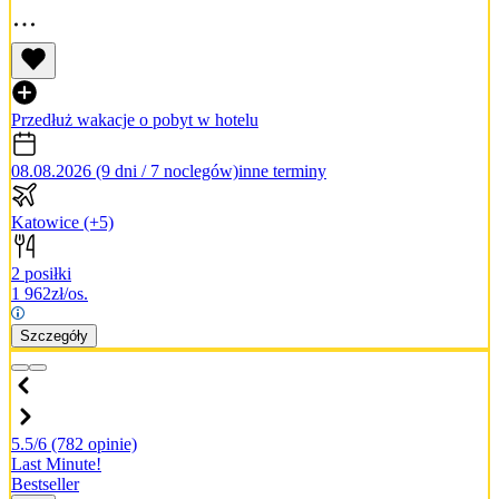
Przedłuż wakacje o pobyt w hotelu
08.08.2026 (9 dni / 7 noclegów)
inne terminy
Katowice
(+5)
2 posiłki
1 962
zł/os.
Szczegóły
5.5/6
(782 opinie)
Last Minute!
Bestseller