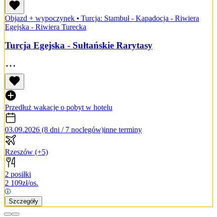
Objazd + wypoczynek
•
Turcja: Stambuł - Kapadocja - Riwiera
Egejska - Riwiera Turecka
Turcja Egejska - Sułtańskie Rarytasy
Przedłuż wakacje o pobyt w hotelu
03.09.2026 (8 dni / 7 noclegów)
inne terminy
Rzeszów
(+5)
2 posiłki
2 109
zł/os.
Szczegóły