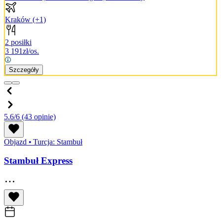
Kraków
(+1)
2 posiłki
3 191
zł/os.
Szczegóły
5.6/6
(43 opinie)
Objazd
•
Turcja: Stambuł
Stambuł Express