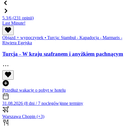
5.3/6
(231 opinii)
Last Minute!
Objazd + wypoczynek
•
Turcja: Stambuł - Kapadocja - Marmaris -
Riwiera Egejska
Turcja - W kraju szafranem i anyżkiem pachnącym
Przedłuż wakacje o pobyt w hotelu
31.08.2026 (8 dni / 7 noclegów)
inne terminy
Warszawa Chopin
(+3)