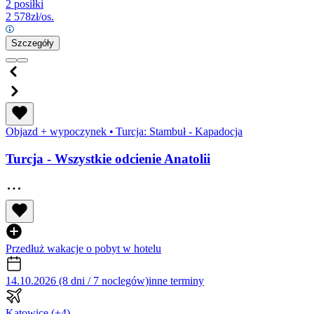
2 posiłki
2 578
zł/os.
Szczegóły
Objazd + wypoczynek
•
Turcja: Stambuł - Kapadocja
Turcja - Wszystkie odcienie Anatolii
Przedłuż wakacje o pobyt w hotelu
14.10.2026 (8 dni / 7 noclegów)
inne terminy
Katowice
(+4)