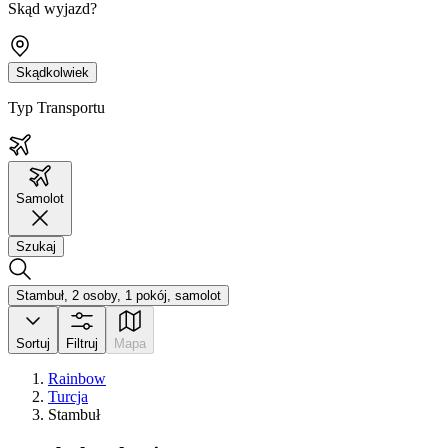
Skąd wyjazd?
Skądkolwiek
Typ Transportu
Samolot
Szukaj
Stambuł, 2 osoby, 1 pokój, samolot
Sortuj
Filtruj
Mapa
Rainbow
Turcja
Stambuł