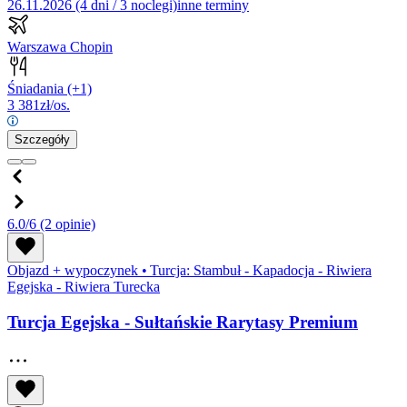
26.11.2026 (4 dni / 3 noclegi)
inne terminy
Warszawa Chopin
Śniadania
(+1)
3 381
zł/os.
Szczegóły
6.0/6
(2 opinie)
Objazd + wypoczynek
•
Turcja: Stambuł - Kapadocja - Riwiera
Egejska - Riwiera Turecka
Turcja Egejska - Sułtańskie Rarytasy Premium