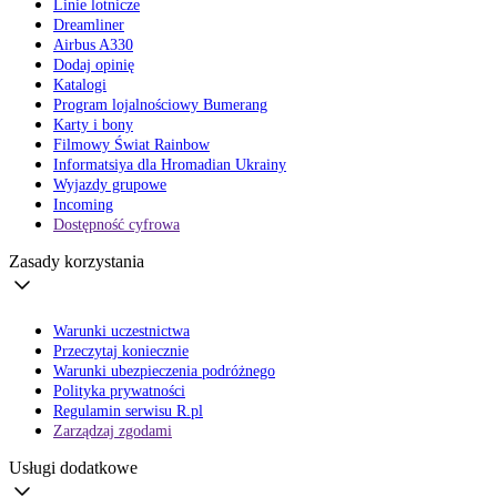
Linie lotnicze
Dreamliner
Airbus A330
Dodaj opinię
Katalogi
Program lojalnościowy Bumerang
Karty i bony
Filmowy Świat Rainbow
Informatsiya dla Hromadian Ukrainy
Wyjazdy grupowe
Incoming
Dostępność cyfrowa
Zasady korzystania
Warunki uczestnictwa
Przeczytaj koniecznie
Warunki ubezpieczenia podróżnego
Polityka prywatności
Regulamin serwisu R.pl
Zarządzaj zgodami
Usługi dodatkowe