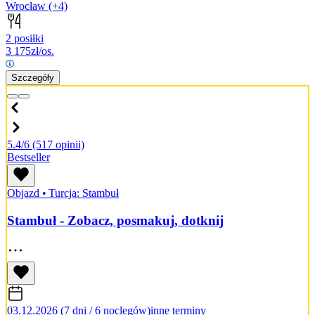
Wrocław
(+4)
2 posiłki
3 175
zł/os.
Szczegóły
5.4/6
(517 opinii)
Bestseller
Objazd
•
Turcja: Stambuł
Stambuł - Zobacz, posmakuj, dotknij
03.12.2026 (7 dni / 6 noclegów)
inne terminy