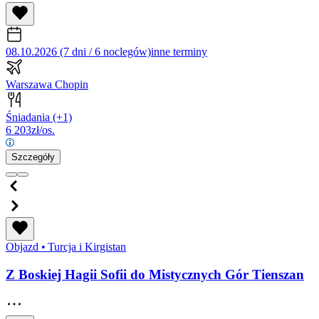
08.10.2026 (7 dni / 6 noclegów)
inne terminy
Warszawa Chopin
Śniadania
(+1)
6 203
zł/os.
Szczegóły
Objazd
•
Turcja i Kirgistan
Z Boskiej Hagii Sofii do Mistycznych Gór Tienszan