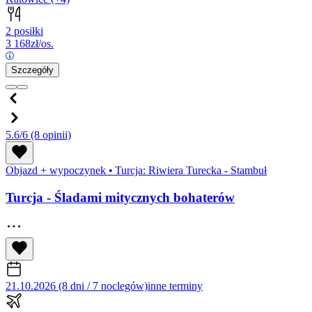
2 posiłki
3 168
zł/os.
Szczegóły
5.6/6
(8 opinii)
Objazd + wypoczynek
•
Turcja: Riwiera Turecka - Stambuł
Turcja - Śladami mitycznych bohaterów
21.10.2026 (8 dni / 7 noclegów)
inne terminy