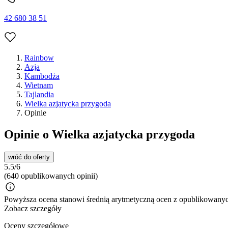
42 680 38 51
Rainbow
Azja
Kambodża
Wietnam
Tajlandia
Wielka azjatycka przygoda
Opinie
Opinie o Wielka azjatycka przygoda
wróć do oferty
5.5/6
(640 opublikowanych opinii)
Powyższa ocena stanowi średnią arytmetyczną ocen z opublikowanych
Zobacz szczegóły
Oceny szczegółowe