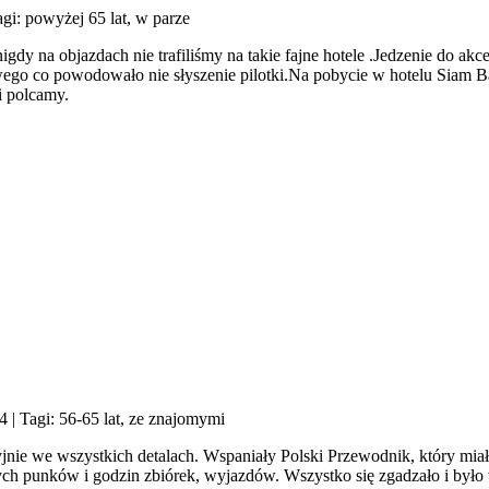
agi: powyżej 65 lat, w parze
gdy na objazdach nie trafiliśmy na takie fajne hotele .Jedzenie do akc
 co powodowało nie słyszenie pilotki.Na pobycie w hotelu Siam Bayv
i polcamy.
24
| Tagi: 56-65 lat, ze znajomymi
jnie we wszystkich detalach. Wspaniały Polski Przewodnik, który mi
ych punków i godzin zbiórek, wyjazdów. Wszystko się zgadzało i było