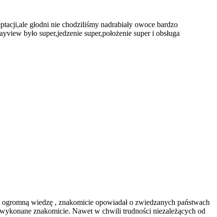
eptacji,ale głodni nie chodziliśmy nadrabiały owoce bardzo
iew było super,jedzenie super,położenie super i obsługa
ał ogromną wiedzę , znakomicie opowiadał o zwiedzanych państwach
 wykonane znakomicie. Nawet w chwili trudności niezależących od