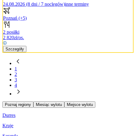
24.08.2026 (8 dni / 7 noclegów)
inne terminy
Poznań
(+5)
2 posiłki
2 820
zł/os.
Szczegóły
1
2
3
4
Poznaj regiony
Miesiąc wylotu
Miejsce wylotu
Durres
Kruje
Saranda