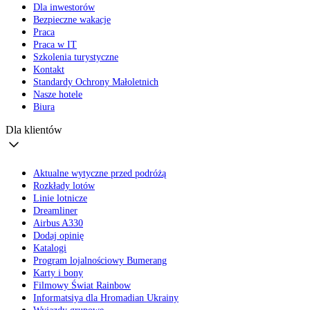
Dla inwestorów
Bezpieczne wakacje
Praca
Praca w IT
Szkolenia turystyczne
Kontakt
Standardy Ochrony Małoletnich
Nasze hotele
Biura
Dla klientów
Aktualne wytyczne przed podróżą
Rozkłady lotów
Linie lotnicze
Dreamliner
Airbus A330
Dodaj opinię
Katalogi
Program lojalnościowy Bumerang
Karty i bony
Filmowy Świat Rainbow
Informatsiya dla Hromadian Ukrainy