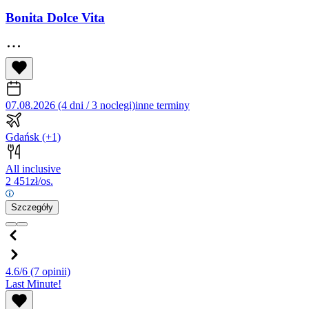
Bonita Dolce Vita
07.08.2026 (4 dni / 3 noclegi)
inne terminy
Gdańsk
(+1)
All inclusive
2 451
zł/os.
Szczegóły
4.6/6
(7 opinii)
Last Minute!