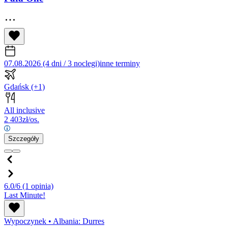
07.08.2026 (4 dni / 3 noclegi)
inne terminy
Gdańsk
(+1)
All inclusive
2 403
zł/os.
Szczegóły
6.0/6
(1 opinia)
Last Minute!
Wypoczynek
•
Albania: Durres