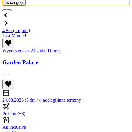
Szczegóły
4.8/6
(5 opinii)
Last Minute!
Wypoczynek
•
Albania: Durres
Garden Palace
24.08.2026 (5 dni / 4 noclegi)
inne terminy
Poznań
(+3)
All inclusive