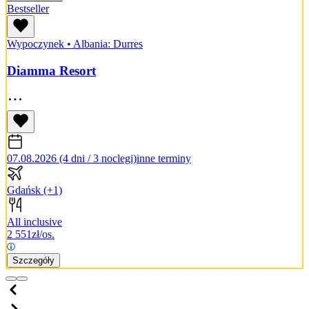
Bestseller
Wypoczynek
•
Albania: Durres
Diamma Resort
07.08.2026 (4 dni / 3 noclegi)
inne terminy
Gdańsk
(+1)
All inclusive
2 551
zł/os.
Szczegóły