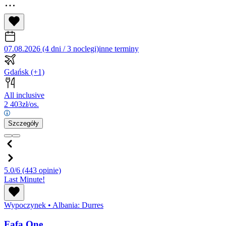
07.08.2026 (4 dni / 3 noclegi)
inne terminy
Gdańsk
(+1)
All inclusive
2 403
zł/os.
Szczegóły
5.0/6
(443 opinie)
Last Minute!
Wypoczynek
•
Albania: Durres
Fafa One