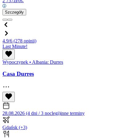
2 737
zł/os.
Szczegóły
4.9/6
(278 opinii)
Last Minute!
Wypoczynek
•
Albania: Durres
Casa Durres
28.08.2026 (4 dni / 3 noclegi)
inne terminy
Gdańsk
(+3)