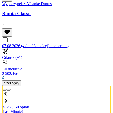
Wypoczynek
•
Albania: Durres
Bonita Classic
07.08.2026 (4 dni / 3 noclegi)
inne terminy
Gdańsk
(+1)
All inclusive
2 502
zł/os.
Szczegóły
4.6/6
(150 opinii)
Last Minute!