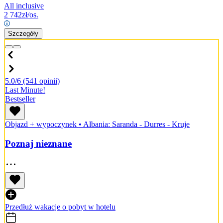
All inclusive
2 742
zł/os.
Szczegóły
5.0/6
(541 opinii)
Last Minute!
Bestseller
Objazd + wypoczynek
•
Albania: Saranda - Durres - Kruje
Poznaj nieznane
Przedłuż wakacje o pobyt w hotelu