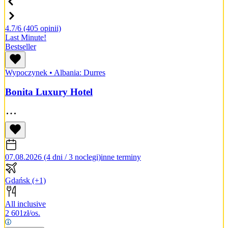
4.7/6
(405 opinii)
Last Minute!
Bestseller
Wypoczynek
•
Albania: Durres
Bonita Luxury Hotel
07.08.2026 (4 dni / 3 noclegi)
inne terminy
Gdańsk
(+1)
All inclusive
2 601
zł/os.