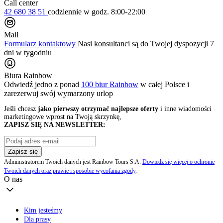
Call center
42 680 38 51
codziennie
w godz. 8:00-22:00
Mail
Formularz kontaktowy
Nasi konsultanci są do Twojej dyspozycji 7
dni w tygodniu
Biura Rainbow
Odwiedź jedno z ponad
100 biur Rainbow
w całej Polsce i
zarezerwuj swój
wymarzony urlop
Jeśli chcesz
jako pierwszy otrzymać najlepsze oferty
i inne wiadomości
marketingowe wprost na Twoją skrzynkę,
ZAPISZ SIĘ NA NEWSLETTER:
Zapisz się
Administratorem Twoich danych jest Rainbow Tours S.A.
Dowiedz się więcej o ochronie
Twoich danych oraz prawie i sposobie wycofania zgody
.
O nas
Kim jesteśmy
Dla prasy